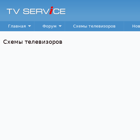
Пер
TV
Service
Main menu
Главная
Форум
Схемы телевизоров
Нов
Схемы телевизоров