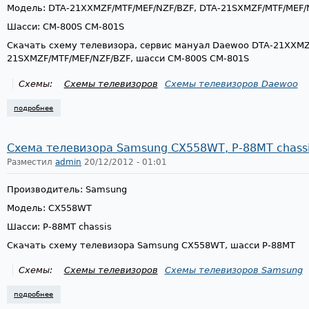
Модель: DTA-21XXMZF/MTF/MEF/NZF/BZF, DTA-21SXMZF/MTF/MEF/
Шасси: CM-800S CM-801S
Скачать схему телевизора, сервис мануал Daewoo DTA-21XXMZ
21SXMZF/MTF/MEF/NZF/BZF, шасси CM-800S CM-801S
Схемы:
Схемы телевизоров
Схемы телевизоров Daewoo
подробнее
о схема телевизора daewoo dta-21xxmzf, dta-21sxmzf, шасси cm-800s
Схема телевизора Samsung CX558WT, P-88MT chass
Разместил
admin
20/12/2012 - 01:01
Производитель: Samsung
Модель: CX558WT
Шасси: P-88MT chassis
Скачать схему телевизора Samsung CX558WT, шасси P-88MT
Схемы:
Схемы телевизоров
Схемы телевизоров Samsung
подробнее
о схема телевизора samsung cx558wt, p-88mt chassis