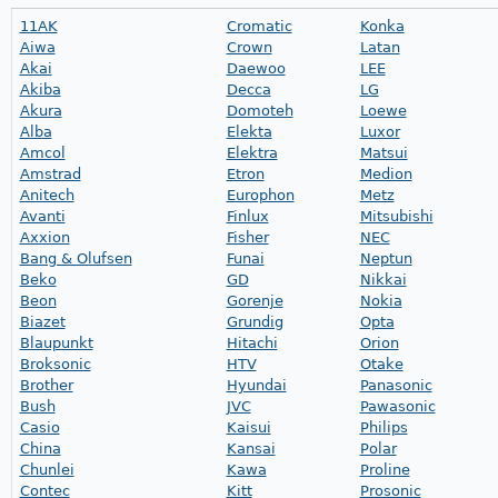
11AK
Cromatic
Konka
Aiwa
Crown
Latan
Akai
Daewoo
LEE
Akiba
Decca
LG
Akura
Domoteh
Loewe
Alba
Elekta
Luxor
Amcol
Elektra
Matsui
Amstrad
Etron
Medion
Anitech
Europhon
Metz
Avanti
Finlux
Mitsubishi
Axxion
Fisher
NEC
Bang & Olufsen
Funai
Neptun
Beko
GD
Nikkai
Beon
Gorenje
Nokia
Biazet
Grundig
Opta
Blaupunkt
Hitachi
Orion
Broksonic
HTV
Otake
Brother
Hyundai
Panasonic
Bush
JVC
Pawasonic
Casio
Kaisui
Philips
China
Kansai
Polar
Chunlei
Kawa
Proline
Contec
Kitt
Prosonic