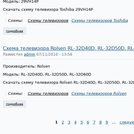
Модель: 29VH14P
Скачать схему телевизора Toshiba 29VH14P
Схемы:
Схемы телевизоров
Схемы телевизоров Toshiba
подробнее
о схема телевизора toshiba 29vh14p
Схема телевизора Rolsen RL-32D40D, RL-32D50D, R
Разместил
admin
07/11/2010 - 13:56
Производитель: Rolsen
Модель: RL-32D40D, RL-32D50D, RL-32D60D
Скачать схему телевизора Rolsen RL-32D40D, RL-32D50D, RL-3
Схемы:
Схемы телевизоров
Схемы телевизоров Rolsen
подробнее
о схема телевизора rolsen rl-32d40d, rl-32d50d, rl-32d60d
1
2
3
4
5
6
7
8
9
…
следую
Страницы