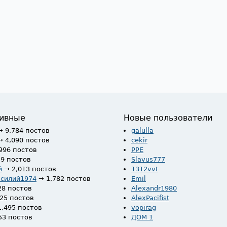
ивные
Новые пользователи
→ 9,784 постов
galulla
→ 4,090 постов
cekir
996 постов
PPE
59 постов
Slavus777
й
→ 2,013 постов
1312vvt
асилий1974
→ 1,782 постов
Emil
28 постов
Alexandr1980
525 постов
AlexPacifist
1,495 постов
vopirag
53 постов
ДОМ 1