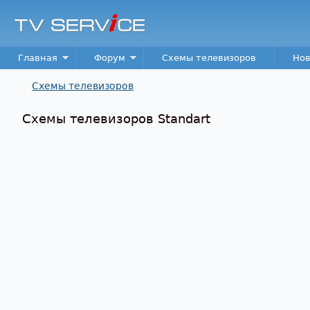
TV
Service
Main menu
Главная
Форум
Схемы телевизоров
Нов
Схемы телевизоров
Вы здесь
Схемы телевизоров Standart