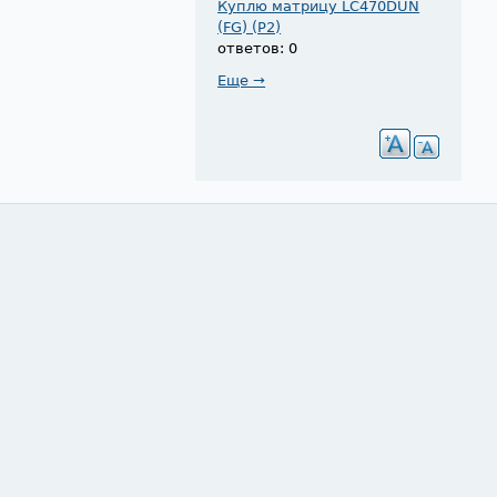
Куплю матрицу LC470DUN
(FG) (P2)
ответов: 0
Еще →