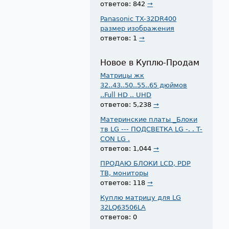
ответов: 842
→
Panasonic TX-32DR400
размер изображения
ответов: 1
→
Новое в Куплю-Продам
Матрицы жк
32..43..50..55..65 дюймов
..Full HD .. UHD
ответов: 5,238
→
Материнские платы _Блоки
тв LG --- ПОДСВЕТКА LG -. . T-
CON LG .
ответов: 1,044
→
ПРОДАЮ БЛОКИ LCD, PDP
ТВ, мониторы
ответов: 118
→
Куплю матрицу для LG
32LQ63506LA
ответов: 0