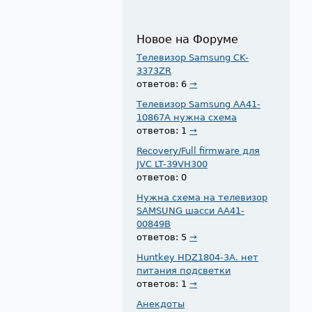
Новое на Форуме
Телевизор Samsung CK-
3373ZR
ответов: 6
→
Телевизор Samsung AA41-
10867A нужна схема
ответов: 1
→
Recovery/Full firmware для
JVC LT-39VH300
ответов: 0
Нужна схема на телевизор
SAMSUNG шасси AA41-
00849B
ответов: 5
→
Huntkey HDZ1804-3A. нет
питания подсветки
ответов: 1
→
Анекдоты