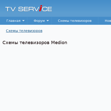
Пер
TV
Service
Main menu
Главная
Форум
Схемы телевизоров
Нов
Схемы телевизоров
Вы здесь
Схемы телевизоров Medion