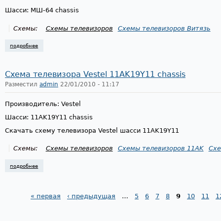
Шасси: МШ-64 chassis
Схемы:
Схемы телевизоров
Схемы телевизоров Витязь
подробнее
о схема телевизора витязь 51 тц-6411, 54 тц-6421, 54 тц-6431, шасси
Схема телевизора Vestel 11AK19Y11 chassis
Разместил
admin
22/01/2010 - 11:17
Производитель: Vestel
Шасси: 11AK19Y11 chassis
Скачать схему телевизора Vestel шасси 11AK19Y11
Схемы:
Схемы телевизоров
Схемы телевизоров 11AK
Схе
подробнее
о схема телевизора vestel 11ak19y11 chassis
« первая
‹ предыдущая
…
5
6
7
8
9
10
11
1
Страницы