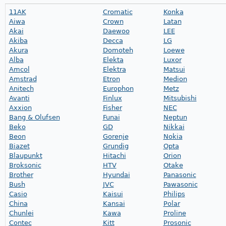
11AK
Cromatic
Konka
Aiwa
Crown
Latan
Akai
Daewoo
LEE
Akiba
Decca
LG
Akura
Domoteh
Loewe
Alba
Elekta
Luxor
Amcol
Elektra
Matsui
Amstrad
Etron
Medion
Anitech
Europhon
Metz
Avanti
Finlux
Mitsubishi
Axxion
Fisher
NEC
Bang & Olufsen
Funai
Neptun
Beko
GD
Nikkai
Beon
Gorenje
Nokia
Biazet
Grundig
Opta
Blaupunkt
Hitachi
Orion
Broksonic
HTV
Otake
Brother
Hyundai
Panasonic
Bush
JVC
Pawasonic
Casio
Kaisui
Philips
China
Kansai
Polar
Chunlei
Kawa
Proline
Contec
Kitt
Prosonic