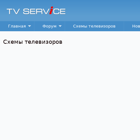
Пер
TV
Service
Main menu
Главная
Форум
Схемы телевизоров
Нов
Схемы телевизоров