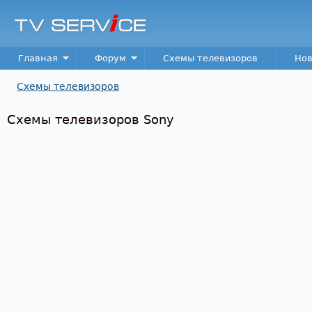
Пер
TV
Service
Main menu
Главная
Форум
Схемы телевизоров
Нов
Схемы телевизоров
Вы здесь
Схемы телевизоров Sony