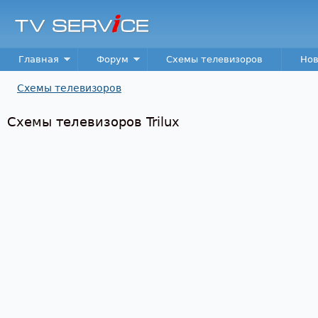
Пер
TV
Service
Main menu
Главная
Форум
Схемы телевизоров
Нов
Схемы телевизоров
Вы здесь
Схемы телевизоров Trilux