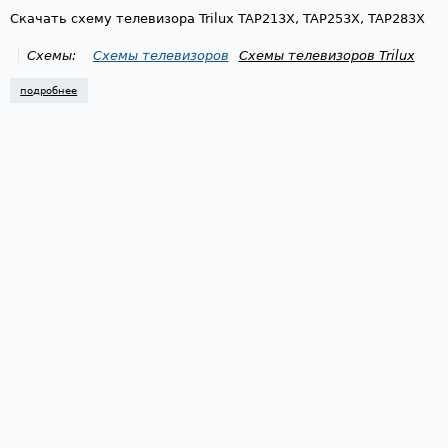
Скачать схему телевизора Trilux TAP213X, TAP253X, TAP283X
Схемы:
Схемы телевизоров
Схемы телевизоров Trilux
подробнее
о схема телевизора trilux tap213x, tap253x, tap283x