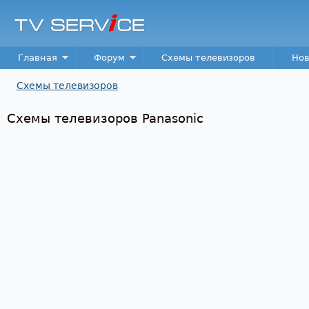
Пер
TV
Service
Main menu
Главная
Форум
Схемы телевизоров
Нов
Схемы телевизоров
Вы здесь
Схемы телевизоров Panasonic