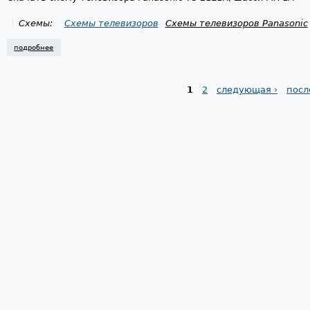
Схемы:
Схемы телевизоров
Схемы телевизоров Panasonic
подробнее
о схема телевизора panasonic tc-21e1r, mx-1a chassis
1
2
следующая ›
посл
Страницы