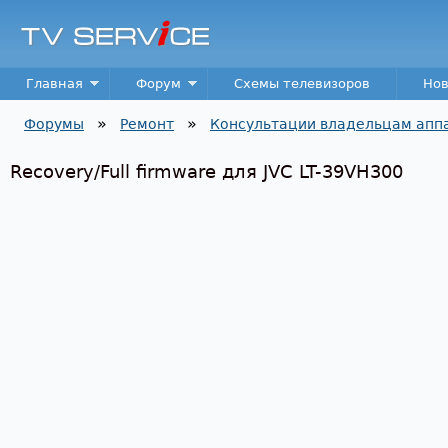
Пер
TV
Service
Main menu
Главная
Форум
Схемы телевизоров
Нов
»
»
Форумы
Ремонт
Консультации владельцам апп
Вы здесь
Recovery/Full firmware для JVC LT-39VH300