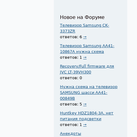
Новое на Форуме
Телевизор Samsung CK-
3373ZR
ответов: 6
→
Телевизор Samsung AA41-
10867A нужна схема
ответов: 1
→
Recovery/Full firmware для
JVC LT-39VH300
ответов: 0
Нужна схема на телевизор
SAMSUNG шасси AA41-
00849B
ответов: 5
→
Huntkey HDZ1804-3A. нет
питания подсветки
ответов: 1
→
Анекдоты