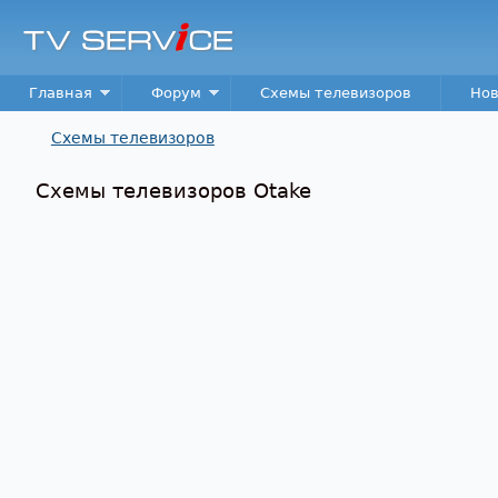
TV
Service
Main menu
Главная
Форум
Схемы телевизоров
Нов
Схемы телевизоров
Вы здесь
Схемы телевизоров Otake