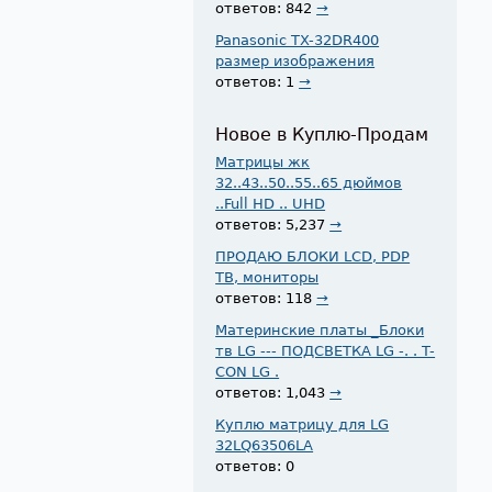
ответов: 842
→
Panasonic TX-32DR400
размер изображения
ответов: 1
→
Новое в Куплю-Продам
Матрицы жк
32..43..50..55..65 дюймов
..Full HD .. UHD
ответов: 5,237
→
ПРОДАЮ БЛОКИ LCD, PDP
ТВ, мониторы
ответов: 118
→
Материнские платы _Блоки
тв LG --- ПОДСВЕТКА LG -. . T-
CON LG .
ответов: 1,043
→
Куплю матрицу для LG
32LQ63506LA
ответов: 0