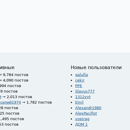
ивные
Новые пользователи
→ 9,784 постов
galulla
→ 4,090 постов
cekir
994 постов
PPE
59 постов
Slavus777
й
→ 2,013 постов
1312vvt
асилий1974
→ 1,782 постов
Emil
28 постов
Alexandr1980
525 постов
AlexPacifist
1,495 постов
vopirag
53 постов
ДОМ 1