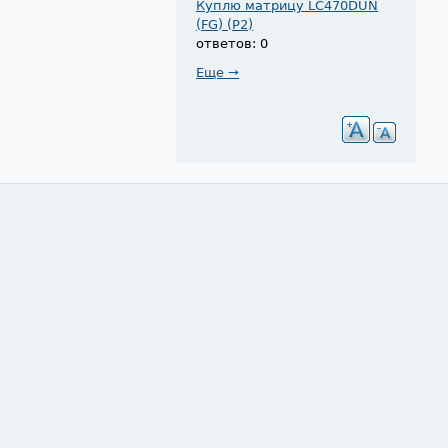
Куплю матрицу LC470DUN
(FG) (P2)
ответов: 0
Еще →