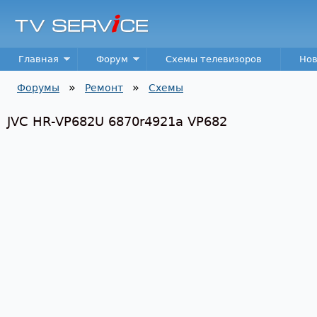
Пер
TV
Service
Main menu
Главная
Форум
Схемы телевизоров
Нов
»
»
Форумы
Ремонт
Схемы
Вы здесь
JVC HR-VP682U 6870r4921a VP682