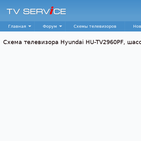
Пер
TV
Service
Main menu
Главная
Форум
Схемы телевизоров
Нов
Схема телевизора Hyundai HU-TV2960PF, шас