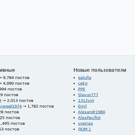
ивные
Новые пользователи
→ 9,784 постов
galulla
→ 4,090 постов
cekir
994 постов
PPE
59 постов
Slavus777
й
→ 2,013 постов
1312vvt
асилий1974
→ 1,782 постов
Emil
28 постов
Alexandr1980
525 постов
AlexPacifist
1,495 постов
vopirag
53 постов
ДОМ 1