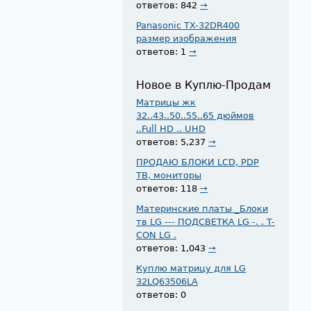
ответов: 842
→
Panasonic TX-32DR400
размер изображения
ответов: 1
→
Новое в Куплю-Продам
Матрицы жк
32..43..50..55..65 дюймов
..Full HD .. UHD
ответов: 5,237
→
ПРОДАЮ БЛОКИ LCD, PDP
ТВ, мониторы
ответов: 118
→
Материнские платы _Блоки
тв LG --- ПОДСВЕТКА LG -. . T-
CON LG .
ответов: 1,043
→
Куплю матрицу для LG
32LQ63506LA
ответов: 0