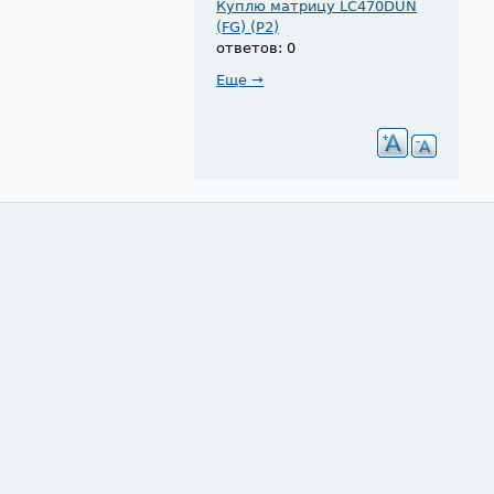
Куплю матрицу LC470DUN
(FG) (P2)
ответов: 0
Еще →