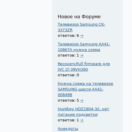
Новое на Форуме
Телевизор Samsung CK-
3373ZR
ответов: 6
→
Телевизор Samsung AA41-
10867A нужна схема
ответов: 1
→
Recovery/Full firmware для
JVC LT-39VH300
ответов: 0
Нужна схема на телевизор
SAMSUNG шасси AA41-
00849B
ответов: 5
→
Huntkey HDZ1804-3A. нет
питания подсветки
ответов: 1
→
Анекдоты