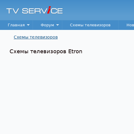
TV
Service
Main menu
Главная
Форум
Схемы телевизоров
Нов
Схемы телевизоров
Вы здесь
Схемы телевизоров Etron