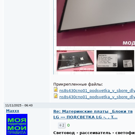
Прикрепленные файлы:
ns8s430cno01_podsvetka_v_sbore_dl
ns8s430cno01_podsvetka_v_sbore_dl
11/11/2025 - 06:43
Maxxx
Re: Материнские платы _Блоки тв
LG --- ПОДСВЕТКА LG -. . T...
+1
0
Световод - рассеиватель - светоф