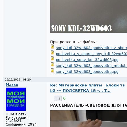
Прикрепленные файлы:
sony_kdl-32wd603_podsvetka_v_sbore
podsvetka_v_sbore_sony_kdl-32wd603
podsvetka_sony_kdl-32wd603.jpg
sony_kdl-32wd603_podsvetka_modul.
sony_kdl-32wd603_podsvetka.jpg
25/11/2025 - 09:20
Maxxx
Re: Материнские платы _Блоки тв
LG --- ПОДСВЕТКА LG -. . T...
+1
0
РАССЕИВАТЕЛЬ -СВЕТОВОД ДЛЯ TV
Не в сети
Регистрация:
21/06/21
Сообщения:
2994