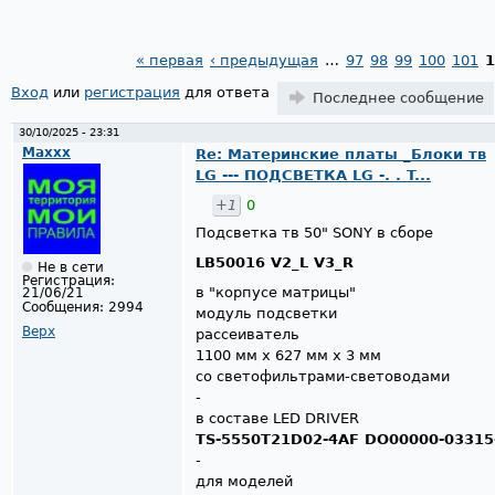
« первая
‹ предыдущая
…
97
98
99
100
101
1
Страницы
Вход
или
регистрация
для ответа
Последнее сообщение
30/10/2025 - 23:31
Maxxx
Re: Материнские платы _Блоки тв
LG --- ПОДСВЕТКА LG -. . T...
+1
0
Подсветка тв 50" SONY в сборе
LB50016 V2_L V3_R
Не в сети
Регистрация:
в "корпусе матрицы"
21/06/21
Сообщения:
2994
модуль подсветки
Верх
рассеиватель
1100 мм х 627 мм х 3 мм
со светофильтрами-световодами
-
в составе LED DRIVER
TS-5550T21D02-4AF DO00000-03315
-
для моделей