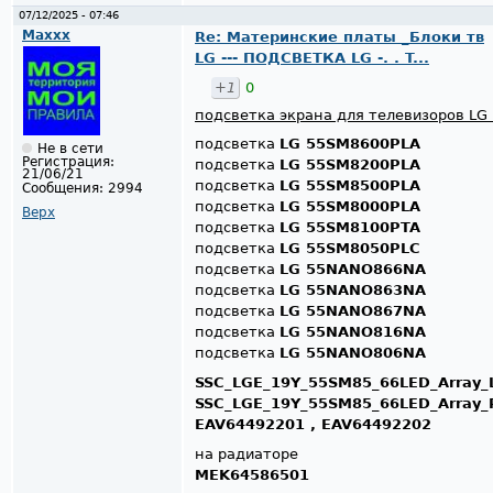
07/12/2025 - 07:46
Maxxx
Re: Материнские платы _Блоки тв
LG --- ПОДСВЕТКА LG -. . T...
+1
0
подсветка экрана для телевизоров LG 
подсветка
LG 55SM8600PLA
Не в сети
Регистрация:
подсветка
LG 55SM8200PLA
21/06/21
подсветка
LG 55SM8500PLA
Сообщения:
2994
подсветка
LG 55SM8000PLA
Верх
подсветка
LG 55SM8100PTA
подсветка
LG 55SM8050PLC
подсветка
LG 55NANO866NA
подсветка
LG 55NANO863NA
подсветка
LG 55NANO867NA
подсветка
LG 55NANO816NA
подсветка
LG 55NANO806NA
SSC_LGE_19Y_55SM85_66LED_Array_
SSC_LGE_19Y_55SM85_66LED_Array_
EAV64492201 , EAV64492202
на радиаторе
MEK64586501