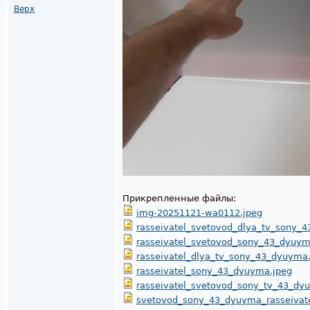
Верх
Прикрепленные файлы:
img-20251121-wa0112.jpeg
rasseivatel_svetovod_dlya_tv_sony_
rasseivatel_svetovod_sony_43_dyuym
rasseivatel_dlya_tv_sony_43_dyuyma
rasseivatel_sony_43_dyuyma.jpeg
rasseivatel_svetovod_sony_tv_43_dy
svetovod_sony_43_dyuyma_rasseivate