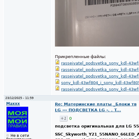
Прикрепленные файлы:
rasseivatel_podsvetka_sony_kdl-43wf
rasseivatel_podsvetka_sony_kdl-43wf
rasseivatel_podsvetka_sony_kdl-43wf
sony_kdl-43wf804_i_sony_kdl-43wf805
rasseivatel_podsvetka_sony_kdl-43wf
23/12/2025 - 11:59
Maxxx
Re: Материнские платы _Блоки тв
LG --- ПОДСВЕТКА LG -. . T...
+1
0
подсветка оригинальная для LG 55
SSC_Skyworth_Y21_55NANO_66LED_A
Не в сети