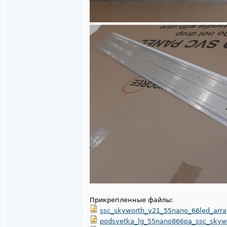
Прикрепленные файлы:
ssc_skyworth_y21_55nano_66led_array
podsvetka_lg_55nano866pa_ssc_skywor