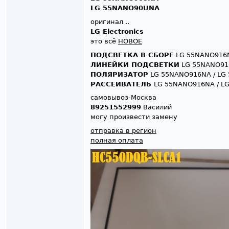
LG 55NANO90UNA
оригинал ..
LG Electronics
это всё
НОВОЕ
ПОДСВЕТКА В СБОРЕ
LG 55NANO916N
ЛИНЕЙКИ ПОДСВЕТКИ
LG 55NANO91
ПОЛЯРИЗАТОР
LG 55NANO916NA / LG
РАССЕИВАТЕЛЬ
LG 55NANO916NA / L
самовывоз-Москва
89251552999
Василий
могу произвести замену
отправка в регион
полная оплата