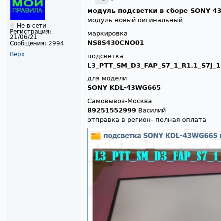
модуль подсветки в сборе SONY 43
модуль новый оигинальный
Не в сети
Регистрация:
маркировка
21/06/21
NS8S430CNO01
Сообщения:
2994
Верх
пoдсвeткa
L3_PTT_SM_D3_FAP_S7_1_R1.1_S7J_
для модели
SONY KDL-43WG665
Самовывоз-Москва
89251552999
Василий
отправка в регион- полная оплата