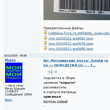
Прикрепленные файлы:
lc490due-fjm4_lg_49lh609v_podsvetka
img-20250521-wa0082.jpeg
img-20250521-wa0076.jpeg
img-20250521-wa0090.jpeg
20/12/2025 - 09:58
Maxxx
Re: Материнские платы _Блоки тв
LG --- ПОДСВЕТКА LG -. . T...
+1
0
подсветка в сборе
целиком
"корыто
"
Не в сети
рассеиватель
Регистрация:
21/06/21
в корпусе матрицы
Сообщения:
2994
оригинал
Верх
модуль новый
-