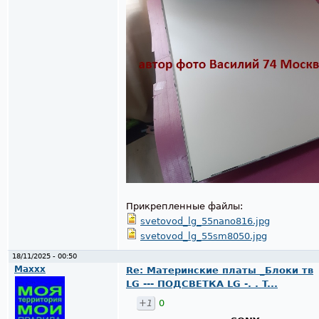
Прикрепленные файлы:
svetovod_lg_55nano816.jpg
svetovod_lg_55sm8050.jpg
18/11/2025 - 00:50
Maxxx
Re: Материнские платы _Блоки тв
LG --- ПОДСВЕТКА LG -. . T...
+1
0