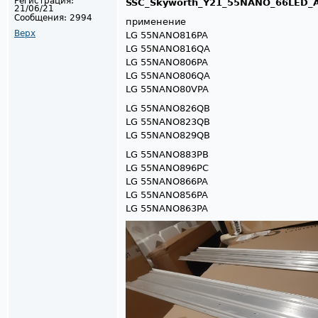
Регистрация:
SSC_Skyworth_Y21_55NANO_66LED_A
21/06/21
Сообщения:
2994
применение
Верх
LG 55NANO816PA
LG 55NANO816QA
LG 55NANO806PA
LG 55NANO806QA
LG 55NANO80VPA
LG 55NANO826QB
LG 55NANO823QB
LG 55NANO829QB
LG 55NANO883PB
LG 55NANO896PC
LG 55NANO866PA
LG 55NANO856PA
LG 55NANO863PA