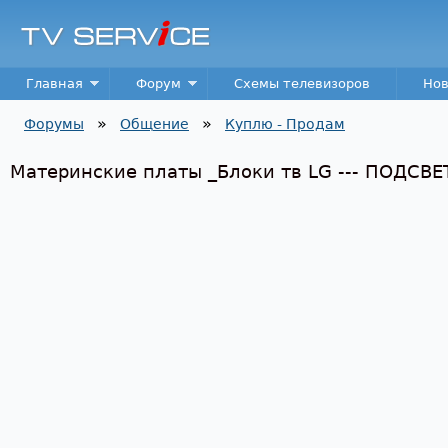
Пер
TV
Service
Main menu
Главная
Форум
Схемы телевизоров
Нов
»
»
Форумы
Общение
Куплю - Продам
Вы здесь
Материнские платы _Блоки тв LG --- ПОДСВЕТК