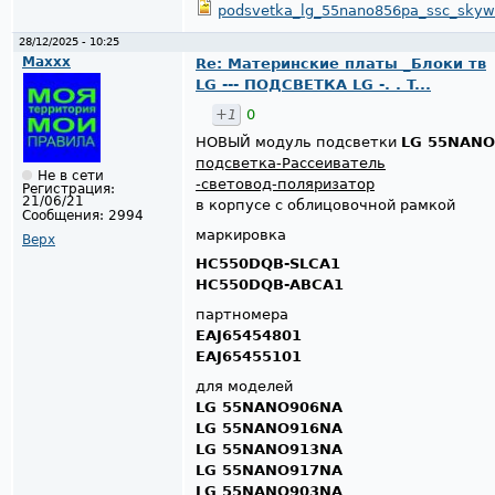
podsvetka_lg_55nano856pa_ssc_skywor
28/12/2025 - 10:25
Maxxx
Re: Материнские платы _Блоки тв
LG --- ПОДСВЕТКА LG -. . T...
+1
0
НОВЫЙ модуль подсветки
LG 55NANO
подсветка-Рассеиватель
Не в сети
-световод-поляризатор
Регистрация:
21/06/21
в корпусе с облицовочной рамкой
Сообщения:
2994
маркировка
Верх
HC550DQB-SLCA1
HC550DQB-ABCA1
партномера
EAJ65454801
EAJ65455101
для моделей
LG 55NANO906NA
LG 55NANO916NA
LG 55NANO913NA
LG 55NANO917NA
LG 55NANO903NA