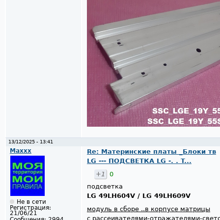
13/12/2025 - 13:41
Maxxx
Re: Материнские платы _Блоки тв
LG --- ПОДСВЕТКА LG -. . T...
+1
0
подсветка
LG 49LH604V / LG 49LH609V
Не в сети
Регистрация:
модуль в сборе ..в корпусе матрицы
21/06/21
с рассеивателями-отражателями-све
Сообщения:
2994