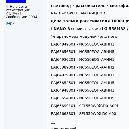
световод - рассеиватель - светоф
Не в сети
Регистрация:
не- в «КОРЫТЕ МАТРИЦЫ» !!
21/06/21
Сообщения:
2994
цена только рассеивателя 10000 р
Верх
(
NANO 8
серии а так же
LG 55SM82 /
>партномера модулей>рлд него
EAJ64849501 - NC550EQG-ABHH1
EAJ65656501 - NC550EQG-ABHH5
EAJ64930201 - NC550EQG-AAHH1
EAJ65389001 - NC550EQG-AAHH2
EAJ64929901 - NC550EQH-AAHH1
EAJ65653501 - NC550EQH-AAHH5
EAJ64948301 - NC550EQH-ABHH1
EAJ65654801 - NC550EQH-ABHH5
EAJ65699101 - SEL550W0(BD0-A00)
EAJ65668801 - SEL550W0(LD0-A00)
__
для моделей