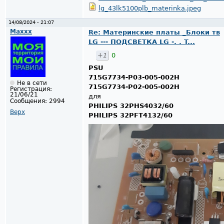
lg_43lk5100plb_materinka.jpeg
14/08/2024 - 21:07
Maxxx
Re: Материнские платы _Блоки тв
LG --- ПОДСВЕТКА LG -. . T...
+1
0
PSU
715G7734-P03-005-002H
Не в сети
715G7734-P02-005-002H
Регистрация:
21/06/21
для
Сообщения:
2994
PHILIPS 32PHS4032/60
Верх
PHILIPS 32PFT4132/60