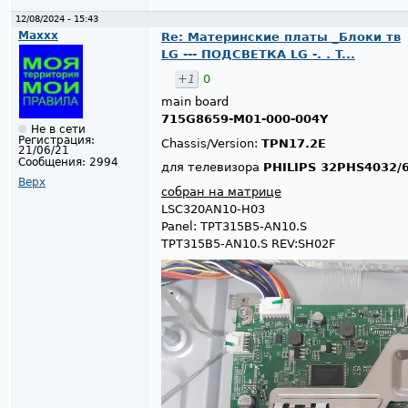
12/08/2024 - 15:43
Maxxx
Re: Материнские платы _Блоки тв
LG --- ПОДСВЕТКА LG -. . T...
+1
0
main board
715G8659-M01-000-004Y
Не в сети
Регистрация:
Chassis/Version:
TPN17.2E
21/06/21
Сообщения:
2994
для телевизора
PHILIPS 32PHS4032/
Верх
собран на матрице
LSC320AN10-H03
Panel: TPT315B5-AN10.S
TPT315B5-AN10.S REV:SH02F