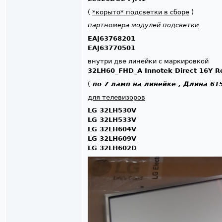
(
*корыто* подсветки в сборе
)
партномера модулей подсветки
EAJ63768201
EAJ63770501
внутри две линейки с маркировкой
32LH60_FHD_A Innotek Direct 16Y R
(
по 7 ламп на линейке , Длина 61
для телевизоров
LG 32LH530V
LG 32LH533V
LG 32LH604V
LG 32LH609V
LG 32LH602D