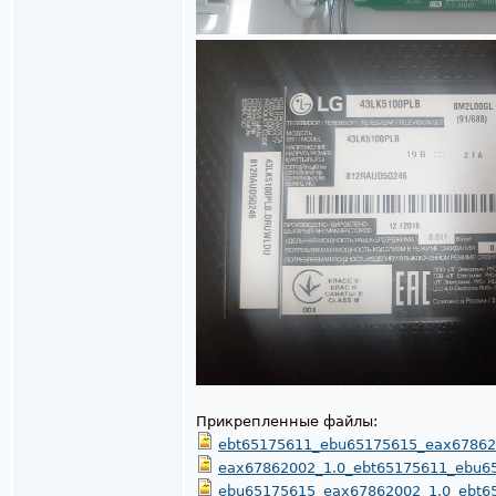
Прикрепленные файлы:
ebt65175611_ebu65175615_eax678620
eax67862002_1.0_ebt65175611_ebu65
ebu65175615_eax67862002_1.0_ebt65