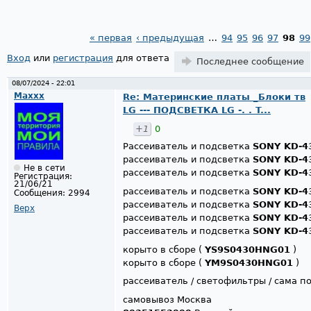
« первая
‹ предыдущая
…
94
95
96
97
98
99
Страницы
Вход
или
регистрация
для ответа
Последнее сообщение
08/07/2024 - 22:01
Maxxx
Re: Материнские платы _Блоки тв
LG --- ПОДСВЕТКА LG -. . T...
+1
0
Рассеиватель и подсветка
SONY KD-4
рассеиватель и подсветка
SONY KD-4
Не в сети
рассеиватель и подсветка
SONY KD-4
Регистрация:
21/06/21
рассеиватель и подсветка
SONY KD-4
Сообщения:
2994
рассеиватель и подсветка
SONY KD-4
Верх
рассеиватель и подсветка
SONY KD-4
рассеиватель и подсветка
SONY KD-4
корыто в сборе (
YS9S0430HNG01
)
корыто в сборе (
YM9S0430HNG01
)
рассеиватель / светофильтры / сама п
самовывоз Москва