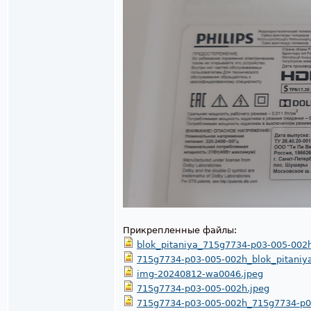
Прикрепленные файлы:
blok_pitaniya_715g7734-p03-005-002h
715g7734-p03-005-002h_blok_pitaniy
img-20240812-wa0046.jpeg
715g7734-p03-005-002h.jpeg
715g7734-p03-005-002h_715g7734-p0