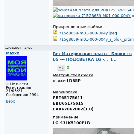
Прикрепленные файлы:
715g8659-m01-000-004y.jpeg
715g8659-m01-000-004y_i_blok_pitan
12/08/2024 - 17:20
Maxxx
Re: Материнские платы _Блоки тв
LG --- ПОДСВЕТКА LG -. . T...
+1
0
материнская плата
шасси
LD85P
Не в сети
Регистрация:
21/06/21
маркировка
Сообщения:
2994
EBT65175611
Верх
EBU65175615
EAX67862002(1.0)
применение
LG 43LK5100PLB