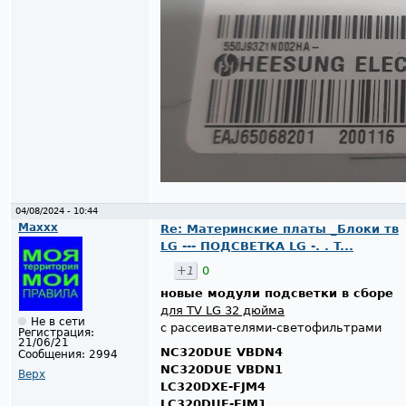
04/08/2024 - 10:44
Maxxx
Re: Материнские платы _Блоки тв
LG --- ПОДСВЕТКА LG -. . T...
+1
0
новые модули подсветки в сборе
для TV LG 32 дюйма
Не в сети
с рассеивателями-светофильтрами
Регистрация:
21/06/21
NC320DUE VBDN4
Сообщения:
2994
NC320DUE VBDN1
Верх
LC320DXE-FJM4
LC320DUE-FJM1