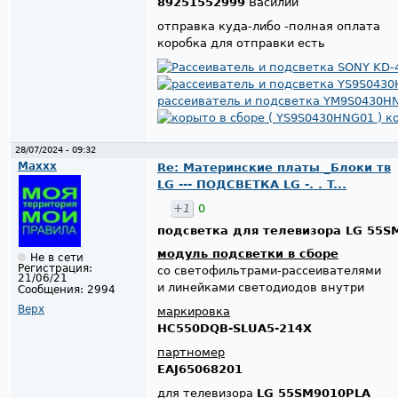
89251552999
Василий
отправка куда-либо -полная оплата
коробка для отправки есть
28/07/2024 - 09:32
Maxxx
Re: Материнские платы _Блоки тв
LG --- ПОДСВЕТКА LG -. . T...
+1
0
подсветка для телевизора LG 55S
модуль подсветки в сборе
Не в сети
Регистрация:
со светофильтрами-рассеивателями
21/06/21
и линейками светодиодов внутри
Сообщения:
2994
Верх
маркировка
HC550DQB-SLUA5-214X
партномер
EAJ65068201
для телевизора
LG 55SM9010PLA