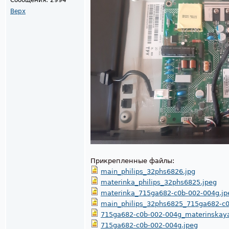
Сообщения:
2994
Верх
Прикрепленные файлы:
main_philips_32phs6826.jpg
materinka_philips_32phs6825.jpeg
materinka_715ga682-c0b-002-004g.jp
main_philips_32phs6825_715ga682-c0
715ga682-c0b-002-004g_materinskaya_
715ga682-c0b-002-004g.jpeg