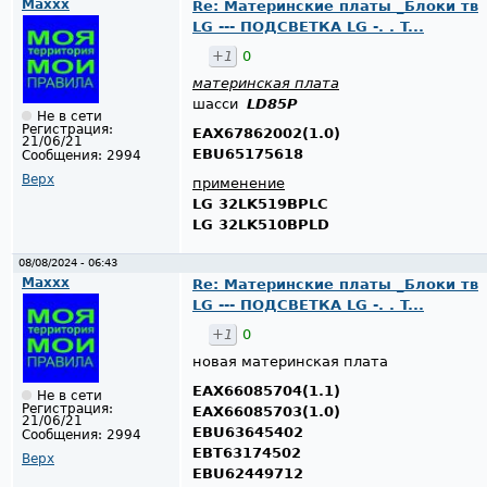
Maxxx
Re: Материнские платы _Блоки тв
LG --- ПОДСВЕТКА LG -. . T...
+1
0
материнская плата
шасси
LD85P
Не в сети
Регистрация:
EAX67862002(1.0)
21/06/21
EBU65175618
Сообщения:
2994
Верх
применение
LG 32LK519BPLC
LG 32LK510BPLD
08/08/2024 - 06:43
Maxxx
Re: Материнские платы _Блоки тв
LG --- ПОДСВЕТКА LG -. . T...
+1
0
новая материнская плата
EAX66085704(1.1)
Не в сети
Регистрация:
EAX66085703(1.0)
21/06/21
EBU63645402
Сообщения:
2994
EBT63174502
Верх
EBU62449712