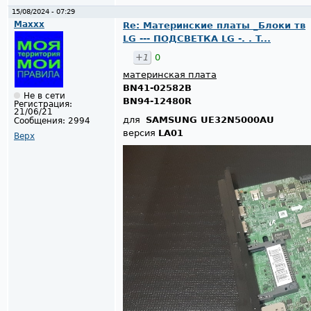
15/08/2024 - 07:29
Maxxx
Re: Материнские платы _Блоки тв
LG --- ПОДСВЕТКА LG -. . T...
+1
0
материнская плата
BN41-02582B
Не в сети
BN94-12480R
Регистрация:
21/06/21
для
SAMSUNG UE32N5000AU
Сообщения:
2994
версия
LA01
Верх