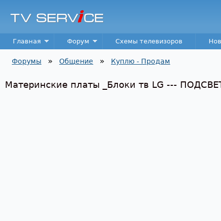
Пер
TV
Service
Main menu
Главная
Форум
Схемы телевизоров
Нов
»
»
Форумы
Общение
Куплю - Продам
Вы здесь
Материнские платы _Блоки тв LG --- ПОДСВЕТК