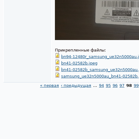
Прикрепленные файлы:
bn94-12480r_samsung_ue32n5000au.
bn41-02582b.jpeg
bn41-02582b_samsung_ue32n5000au.
samsung_ue32n5000au_bn41-02582b.
« первая
‹ предыдущая
…
94
95
96
97
98
99
Страницы