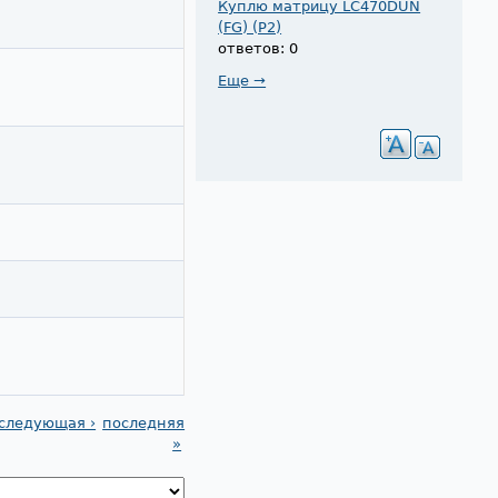
Куплю матрицу LC470DUN
(FG) (P2)
ответов: 0
Еще →
следующая ›
последняя
»