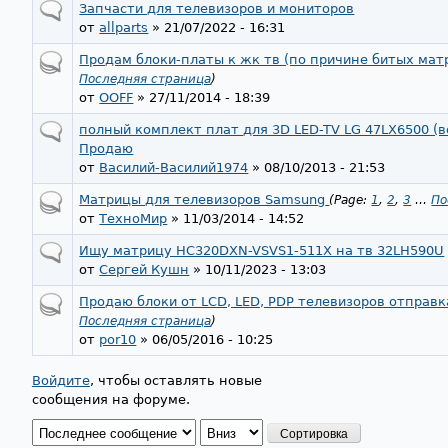
Запчасти для телевизоров и мониторов
от
allparts
» 21/07/2022 - 16:31
Продам блоки-платы к жк тв (по причине битых мат
Последняя страница
)
от
OOFF
» 27/11/2014 - 18:39
полный комплeкт плат для 3D LED-TV LG 47LX6500 (в
Продаю
от
Василий-Василий1974
» 08/10/2013 - 21:53
Матрицы для телевизоров Samsung
(Page:
1
,
2
,
3
…
По
от
ТехноМир
» 11/03/2014 - 14:52
Ищу матрицу HC320DXN-VSVS1-511X на тв 32LH590U
от
Сергей Кушн
» 10/11/2023 - 13:03
Продаю блоки от LCD, LED, PDP телевизоров отправ
Последняя страница
)
от
por10
» 06/05/2016 - 10:25
Войдите
, чтобы оставлять новые
сообщения на форуме.
Страницы