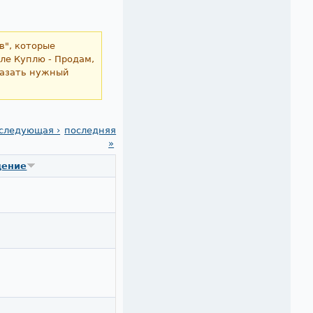
в", которые
еле Куплю - Продам,
казать нужный
следующая ›
последняя
»
щение