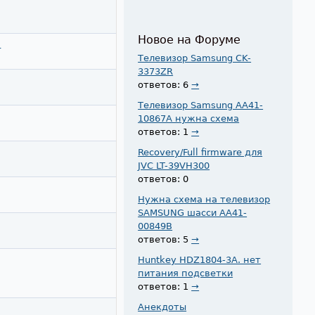
Новое на Форуме
в
Телевизор Samsung CK-
3373ZR
ответов: 6
→
Телевизор Samsung AA41-
10867A нужна схема
ответов: 1
→
Recovery/Full firmware для
JVC LT-39VH300
ответов: 0
Нужна схема на телевизор
SAMSUNG шасси AA41-
00849B
ответов: 5
→
Huntkey HDZ1804-3A. нет
питания подсветки
ответов: 1
→
Анекдоты