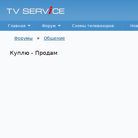
TV
Service
Main menu
Главная
Форум
Схемы телевизоров
Нов
»
Форумы
Общение
Вы здесь
Куплю - Продам