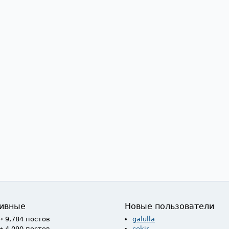
ивные
Новые пользователи
→ 9,784 постов
galulla
→ 4,090 постов
cekir