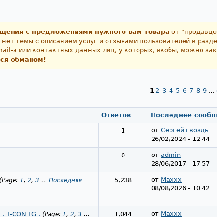
бщения с предложениями нужного вам товара
от "продавцо
 нет темы с описанием услуг и отзывами пользователей в разд
ail-а или контактных данных лиц, у которых, якобы, можно за
ься обманом!
1
2
3
4
5
6
7
8
9
…
Ответов
Последнее сооб
от
Сергей гвоздь
1
26/02/2024 - 12:44
от
admin
0
28/06/2017 - 17:57
от
Maxxx
5,238
(Page:
1
,
2
,
3
…
Последняя
08/08/2026 - 10:42
от
Maxxx
 . T-CON LG .
1,044
(Page:
1
,
2
,
3
…