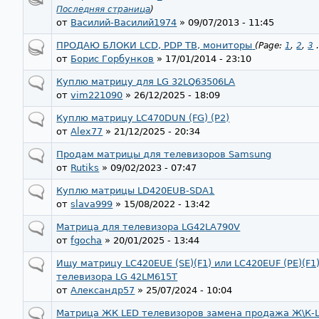
Последняя страница
)
от
Василий-Василий1974
» 09/07/2013 - 11:45
ПРОДАЮ БЛОКИ LCD, PDP ТВ, мониторы
(Page:
1
,
2
,
3
от
Борис Горбунков
» 17/01/2014 - 23:10
Куплю матрицу для LG 32LQ63506LA
от
vim221090
» 26/12/2025 - 18:09
Куплю матрицу LC470DUN (FG) (P2)
от
Alex77
» 21/12/2025 - 20:34
Продам матрицы для телевизоров Samsung
от
Rutiks
» 09/02/2023 - 07:47
Куплю матрицы LD420EUB-SDA1
от
slava999
» 15/08/2022 - 13:42
Матрица для телевизора LG42LA790V
от
fgocha
» 20/01/2025 - 13:44
Ищу матрицу LC420EUE (SE)(F1) или LC420EUF (PE)(F1
телевизора LG 42LM615T
от
Александр57
» 25/07/2024 - 10:04
Матрица ЖК LED телевизоров замeна продажа Ж\К-L