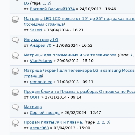
LG
(Page:
1
,
2
)
от
Василий-Василий1974
» 24/10/2013 - 16:46
Матрицы LED-LCD новые от 19" до 85" под заказ на 
Последняя страница
)
от
SaLeN
» 16/04/2014 - 16:21
Ищу матрицу LG
от
Андрей 70
» 17/08/2024 - 16:52
Матрицы для плазменных и жк телевизоров
(Page:
1
от
VladAdams
» 20/08/2012 - 15:10
Матрица (экран) для телевизора LG и samsung Москв
страница
)
от
remontelec
» 11/08/2013 - 09:11
Продам блоки тв Плазма с разбора. Отправка по Рос
от
OOFF
» 27/11/2014 - 09:14
Матрица
от
Сергей гвоздь
» 26/02/2024 - 12:47
Продам платы ЖК и плазма.
(Page:
1
,
2
,
3
)
от
алекс968
» 03/04/2013 - 15:00