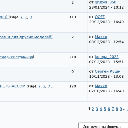
от
gruzya_850
2
28/01/2024 - 10:12
от
OOFF
риц)
113
(Page:
1
,
2
,
3
…
29/12/2023 - 16:49
от
Maxxx
озм и для других модeлeй)
2
08/12/2023 - 12:54
от
kolega_2023
210
следняя страница
)
07/12/2023 - 15:51
от
Сергей Кушн
0
10/11/2023 - 13:03
от
Maxxx
ка 1 КЛАССОМ
120
(Page:
1
,
2
,
3
…
02/10/2023 - 16:40
1
2
3
4
5
6
7
8
9
…