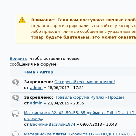
Внимание! Если вам поступают личные соо
недавно зарегистрировались на сайте, у которых
либо приходят личные сообщения с указанием em
товар,
будьте бдительны, это может оказат
Войдите
Страницы
, чтобы оставлять новые
сообщения на форуме.
Тема / Автор
Закреплено:
Остерегайтесь мошенников!
от
admin
» 28/06/2017 - 17:51
Закреплено:
Правила форума Куплю - Продам
от
admin
» 23/04/2015 - 23:35
Матрицы жк 32..43..50..55..65 дюймов ..Full HD .. UHD
страница
)
от
Василий-Василий1974
» 09/07/2013 - 10:43
Материнские платы _Блоки тв LG --- ПОДСВЕТКА LG -.