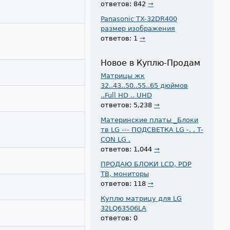
ответов: 842
→
Panasonic TX-32DR400
размер изображения
ответов: 1
→
Новое в Куплю-Продам
Матрицы жк
32..43..50..55..65 дюймов
..Full HD .. UHD
ответов: 5,238
→
Материнские платы _Блоки
тв LG --- ПОДСВЕТКА LG -. . T-
CON LG .
ответов: 1,044
→
ПРОДАЮ БЛОКИ LCD, PDP
ТВ, мониторы
ответов: 118
→
Куплю матрицу для LG
32LQ63506LA
ответов: 0