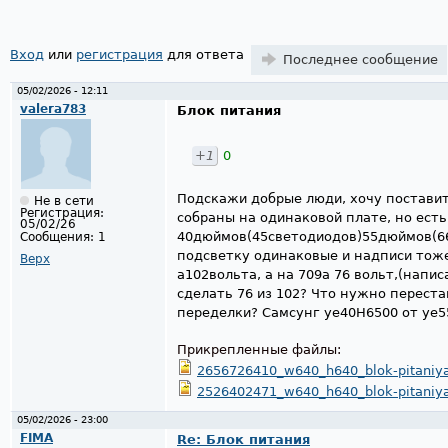
Вход
или
регистрация
для ответа
Последнее сообщение
05/02/2026 - 12:11
valera783
Блок питания
+1
0
Подскажи добрые люди, хочу поставит
Не в сети
Регистрация:
собраны на одинаковой плате, но есть
05/02/26
40дюймов(45светодиодов)55дюймов(66
Сообщения:
1
подсветку одинаковые и надписи тоже
Верх
а102вольта, а на 709а 76 вольт,(напи
сделать 76 из 102? Что нужно перестав
переделки? Самсунг уе40H6500 от уе
Прикрепленные файлы:
2656726410_w640_h640_blok-pitaniya
2526402471_w640_h640_blok-pitaniy
05/02/2026 - 23:00
FIMA
Re: Блок питания