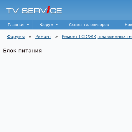
Пер
TV
Service
Main menu
Главная
Форум
Схемы телевизоров
Нов
»
»
Форумы
Ремонт
Ремонт LCD/ЖК, плазменных те
Вы здесь
Блок питания