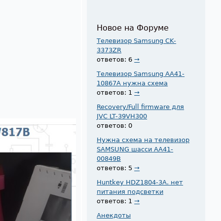
Новое на Форуме
Телевизор Samsung CK-
3373ZR
ответов: 6
→
Телевизор Samsung AA41-
10867A нужна схема
ответов: 1
→
Recovery/Full firmware для
JVC LT-39VH300
ответов: 0
Нужна схема на телевизор
SAMSUNG шасси AA41-
00849B
ответов: 5
→
Huntkey HDZ1804-3A. нет
питания подсветки
ответов: 1
→
Анекдоты