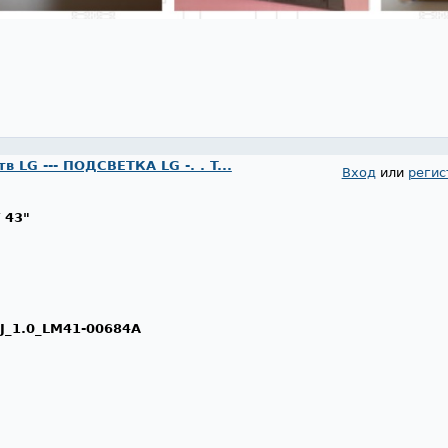
 LG --- ПОДСВЕТКА LG -. . T...
Вход
или
регис
 43"
J_1.0_LM41-00684A