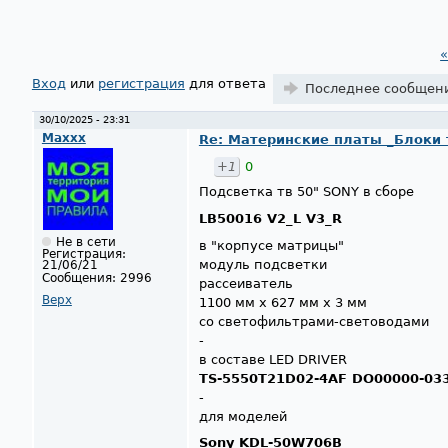
«
Страницы
Вход
или
регистрация
для ответа
Последнее сообщен
30/10/2025 - 23:31
Maxxx
Re: Материнские платы _Блоки тв
+1
0
Подсветка тв 50" SONY в сборе
LB50016 V2_L V3_R
Не в сети
в "корпусе матрицы"
Регистрация:
модуль подсветки
21/06/21
Сообщения:
2996
рассеиватель
Верх
1100 мм х 627 мм х 3 мм
со светофильтрами-световодами
-
в составе LED DRIVER
TS-5550T21D02-4AF DO00000-03
-
для моделей
Sony KDL-50W706B