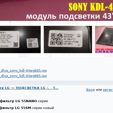
_dlya_sony_kdl-43wg665.jpg
_dlya_sony_kdl-43wg665.jpg
 LG --- ПОДСВЕТКА LG -. . T...
Вход
или
регис
тофильтр LG 55NANO
-серии
офильтр LG 55SM
-серии новый