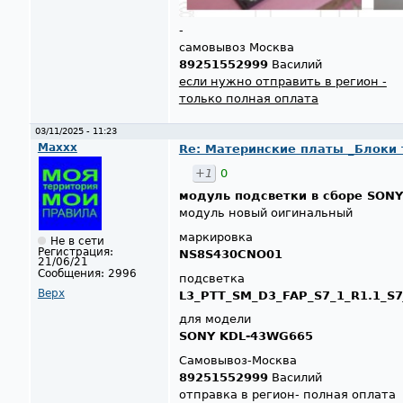
-
самовывоз Москва
89251552999
Василий
если нужно отправить в регион -
только полная оплата
03/11/2025 - 11:23
Maxxx
Re: Материнские платы _Блоки тв
+1
0
модуль подсветки в сборе SONY
модуль новый оигинальный
маркировка
Не в сети
Регистрация:
NS8S430CNO01
21/06/21
Сообщения:
2996
пoдсвeткa
Верх
L3_PTT_SM_D3_FAP_S7_1_R1.1_S7
для модели
SONY KDL-43WG665
Самовывоз-Москва
89251552999
Василий
отправка в регион- полная оплата