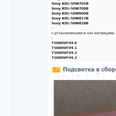
Sony KDL-50W705B
Sony KDL-50W700B
Sony KDL-50W800B
Sony KDL-50W817B
Sony KDL-50W828B
-
с установлеными в них матрицами
-
T500HVF04.0
T500HVF04.1
T500HVF04.2
T500HVF04.3