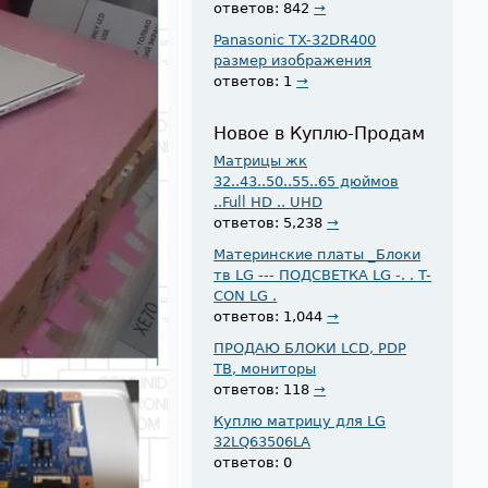
ответов: 842
→
Panasonic TX-32DR400
размер изображения
ответов: 1
→
Новое в Куплю-Продам
Матрицы жк
32..43..50..55..65 дюймов
..Full HD .. UHD
ответов: 5,238
→
Материнские платы _Блоки
тв LG --- ПОДСВЕТКА LG -. . T-
CON LG .
ответов: 1,044
→
ПРОДАЮ БЛОКИ LCD, PDP
ТВ, мониторы
ответов: 118
→
Куплю матрицу для LG
32LQ63506LA
ответов: 0