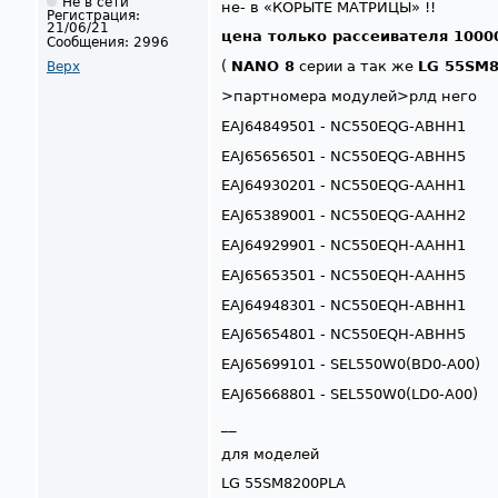
Не в сети
не- в «КОРЫТЕ МАТРИЦЫ» !!
Регистрация:
21/06/21
цена только рассеивателя 1000
Сообщения:
2996
(
NANO 8
серии а так же
LG 55SM8
Верх
>партномера модулей>рлд него
EAJ64849501 - NC550EQG-ABHH1
EAJ65656501 - NC550EQG-ABHH5
EAJ64930201 - NC550EQG-AAHH1
EAJ65389001 - NC550EQG-AAHH2
EAJ64929901 - NC550EQH-AAHH1
EAJ65653501 - NC550EQH-AAHH5
EAJ64948301 - NC550EQH-ABHH1
EAJ65654801 - NC550EQH-ABHH5
EAJ65699101 - SEL550W0(BD0-A00)
EAJ65668801 - SEL550W0(LD0-A00)
__
для моделей
LG 55SM8200PLA