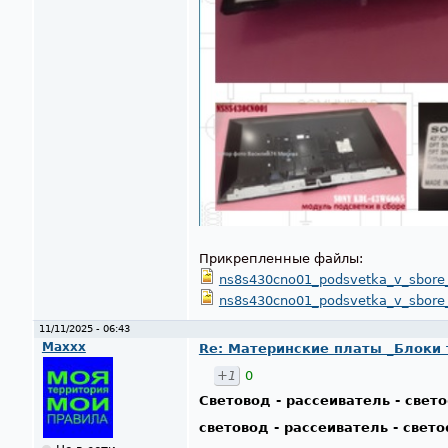
Прикрепленные файлы:
ns8s430cno01_podsvetka_v_sbore
ns8s430cno01_podsvetka_v_sbore
11/11/2025 - 06:43
Maxxx
Re: Материнские платы _Блоки тв
+1
0
Световод - рассеиватель - све
световод - рассеиватель - свет