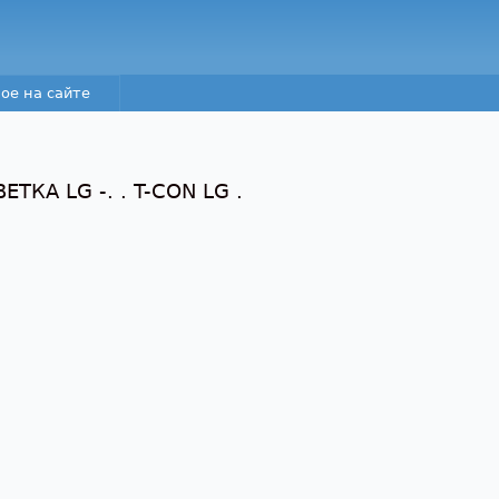
Перейти к основному
содержанию
ое на сайте
ТКА LG -. . T-CON LG .