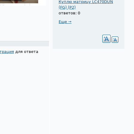
Куплю матрицу LC470DUN
(FG) (P2)
ответов: 0
Еще →
трация
для ответа