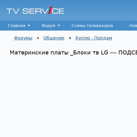
TV
Service
Main menu
Главная
Форум
Схемы телевизоров
Нов
»
»
Форумы
Общение
Куплю - Продам
Вы здесь
Материнские платы _Блоки тв LG --- ПОДСВЕ