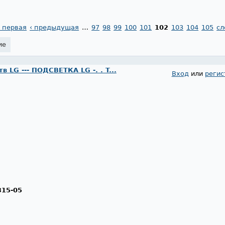
 первая
‹ предыдущая
…
97
98
99
100
101
102
103
104
105
сл
ие
 LG --- ПОДСВЕТКА LG -. . T...
Вход
или
регис
315-05