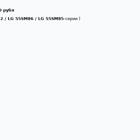
0 рубл
2 / LG 55SM86 / LG 55SM85
-серии )