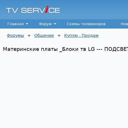
Пер
TV
Service
Main menu
Главная
Форум
Схемы телевизоров
Нов
»
»
Форумы
Общение
Куплю - Продам
Вы здесь
Материнские платы _Блоки тв LG --- ПОДСВЕТК