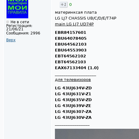
+1
0
материнксая плата
LG LJ7 CHASSIS UB/C/D/E/T74P
Не в сети
main LG LJ7 UD74P
Регистрация:
21/06/21
EBR84157601
Сообщения:
2996
EBU64078405
Верх
EBU64562103
EBU64553903
EBT64562102
EBT64562103
EAX67133404 (1.0)
___________________
для телевизоров
LG 43UJ634V-ZD
LG 43UJ631V-Z1
LG 43UJ635V-ZD
LG 43UJ639V-ZE
LG 43UJ6307-ZA
LG 43UJ630V-ZA
________________