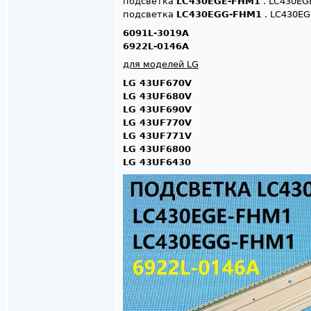
подсветка
LC430EGE-FHM1
. LC430EGE 
подсветка
LC430EGG-FHM1
. LC430EGG
6091L-3019A
6922L-0146A
для моделей LG
LG 43UF670V
LG 43UF680V
LG 43UF690V
LG 43UF770V
LG 43UF771V
LG 43UF6800
LG 43UF6430