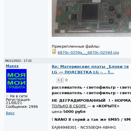
Прикрепленные файлы:
6870c-0259a_._6870c-0259d.jpg
06/11/2022 - 17:22
Maxxx
Re: Материнские платы _Блоки тв
LG --- ПОДСВЕТКА LG -. . T...
+1
0
рассеиватель - светофильтр - све
рассеиватель - светофильтр - све
Не в сети
Регистрация:
НЕ ДЕГРАДИРОВАННЫЙ ! - НОРМ
21/06/21
ТОЛЬКО В СБОРЕ
—
в «КОРЫТЕ»
Сообщения:
2996
цена-
5000 рубл
Верх
(
NANO 8 серий а так же SM85 / SM
EAJ64948301 - NC550EQH-ABHH1