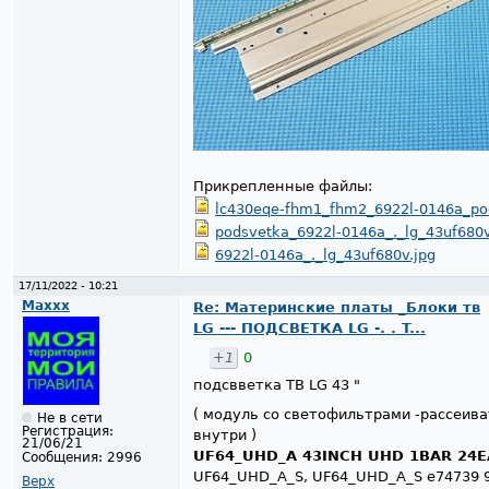
Прикрепленные файлы:
lc430eqe-fhm1_fhm2_6922l-0146a_po
podsvetka_6922l-0146a_._lg_43uf680v
6922l-0146a_._lg_43uf680v.jpg
17/11/2022 - 10:21
Maxxx
Re: Материнские платы _Блоки тв
LG --- ПОДСВЕТКА LG -. . T...
+1
0
подсвветка ТВ LG 43 "
( модуль со светофильтрами -рассеив
Не в сети
Регистрация:
внутри )
21/06/21
UF64_UHD_A 43INCH UHD 1BAR 24EA
Сообщения:
2996
UF64_UHD_A_S, UF64_UHD_A_S e74739 
Верх