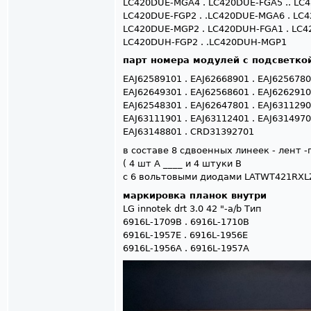
LC420DUE-MGA4 . LC420DUE-FGA5 .. LC4
LC420DUE-FGP2 . .LC420DUE-MGA6 . LC4
LC420DUE-MGP2 . LC420DUH-FGA1 . LC4
LC420DUH-FGP2 . .LC420DUH-MGP1
парт номера модулей с подсветко
EAJ62589101 . EAJ62668901 . EAJ625678
EAJ62649301 . EAJ62568601 . EAJ626291
EAJ62548301 . EAJ62647801 . EAJ631129
EAJ63111901 . EAJ63112401 . EAJ631497
EAJ63148801 . CRD31392701
в составе 8 сдвоенных линеек - лент 
( 4 шт A ____ и 4 штуки B
с 6 вольтовыми диодами LATWT421RXL
маркировка планок внутри
LG innotek drt 3.0 42 "-a/b Тип
6916L-1709B . 6916L-1710B
6916L-1957E . 6916L-1956E
6916L-1956A . 6916L-1957A