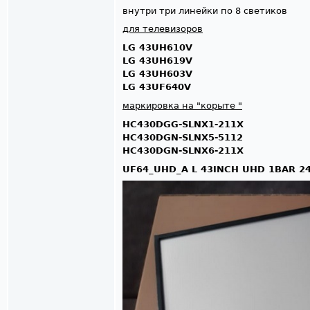
внутри три линейки по 8 светиков
для телевизоров
LG 43UH610V
LG 43UH619V
LG 43UH603V
LG 43UF640V
маркировка на "корыте "
HC430DGG-SLNX1-211X
HC430DGN-SLNX5-5112
HC430DGN-SLNX6-211X
UF64_UHD_A L 43INCH UHD 1BAR 24