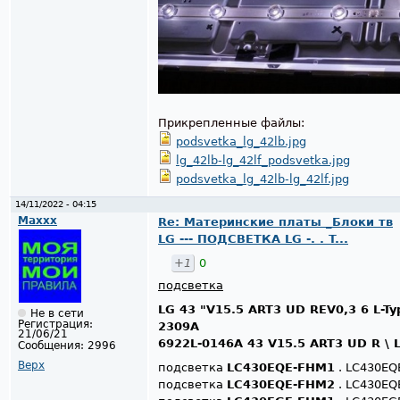
Прикрепленные файлы:
podsvetka_lg_42lb.jpg
lg_42lb-lg_42lf_podsvetka.jpg
podsvetka_lg_42lb-lg_42lf.jpg
14/11/2022 - 04:15
Maxxx
Re: Материнские платы _Блоки тв
LG --- ПОДСВЕТКА LG -. . T...
+1
0
подсветка
LG 43 "V15.5 ART3 UD REV0,3 6 L-Ty
Не в сети
Регистрация:
2309A
21/06/21
6922L-0146A 43 V15.5 ART3 UD R \ 
Сообщения:
2996
Верх
подсветка
LC430EQE-FHM1
. LC430EQE 
подсветка
LC430EQE-FHM2
. LC430EQE 