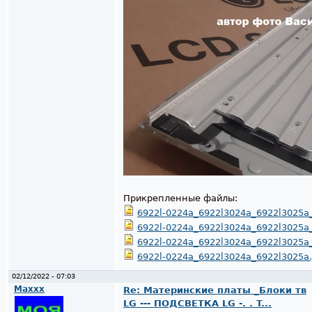
Прикрепленные файлы:
6922l-0224a_6922l3024a_6922l3025a_
6922l-0224a_6922l3024a_6922l3025a_
6922l-0224a_6922l3024a_6922l3025a_
6922l-0224a_6922l3024a_6922l3025a.
02/12/2022 - 07:03
Maxxx
Re: Материнские платы _Блоки тв
LG --- ПОДСВЕТКА LG -. . T...