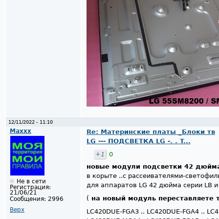
12/11/2022 - 11:10
Maxxx
Re: Материнские платы _Блоки тв
LG --- ПОДСВЕТКА LG -. . T...
+1
0
новые модули подсветки 42 дюйма
в корыте ..с рассеивателями-светофи
Не в сети
для аппаратов LG 42 дюйма серии LB и
Регистрация:
21/06/21
(
на новый модуль переставляете 
Сообщения:
2996
Верх
LC420DUE-FGA3 .. LC420DUE-FGA4 .. L