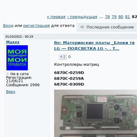
« первая
‹ предыдущая
…
78
79
80
81
8
Страницы
Вход
или
регистрация
для ответа
Последнее сообщение
31/10/2022 - 00:19
Maxxx
Re: Материнские платы _Блоки тв
LG --- ПОДСВЕТКА LG -. . T...
+1
0
Контроллеры матриц
6870C-0259D
Не в сети
Регистрация:
6870C-0259A
21/06/21
6870C-0309D
Сообщения:
2996
Верх