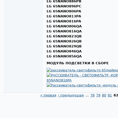
LG 65NANO886PB
LG 65NANO896PC
LG 65NANO806PA
LG 65NANO813PA
LG 65NANO816PA
LG 65NANO806QA
LG 65NANO816QA
LG 65NANO823QB
LG 65NANO826QB
LG 65NANO829QB
LG 65NANO846QA
LG 65NANO856QA
МОДУЛЬ ПОДСВЕТКИ В СБОРЕ
« первая
‹ предыдущая
…
78
79
80
81
8
Страницы