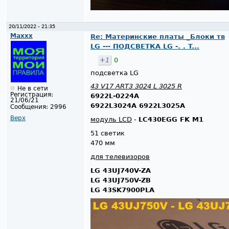
20/11/2022 - 21:35
Maxxx
Re: Материнские платы _Блоки тв
LG --- ПОДСВЕТКА LG -. . T...
+1
0
подсветка LG
43 V17 ART3 3024 L 3025 R
Не в сети
Регистрация:
6922L-0224A
21/06/21
6922L3024A 6922L3025A
Сообщения:
2996
Верх
модуль LCD
-
LC430EGG FK M1
51 светик
470 мм
для телевизоров
LG 43UJ740V-ZA
LG 43UJ750V-ZB
LG 43SK7900PLA