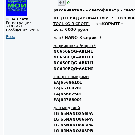
+1
0
рассеиватель - светофильтр - све
НЕ ДЕГРАДИРОВАННЫЙ ! - НОРМ
Не в сети
Регистрация:
ТОЛЬКО В СБОРЕ
—
в «КОРЫТЕ»
21/06/21
цена-
6000 рубл
Сообщения:
2996
Верх
для (
NANO 8 серий
)
маркировка "корыт*
NC650EQG-ABLH1
NC650EQG-ABLH3
NC650EQG-ABKH1
NC650EQG-AAKH5
с парт номерами
EAJ65686101
EAJ65768201
EAJ65687501
EAJ65788901
для моделей
LG 65NANO856PA
LG 65NANO866PA
LG 65NANO863PA
LG 65NANO883PB