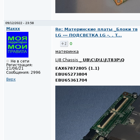
09/12/2022 - 23:58
Maxxx
Re: Материнские платы _Блоки тв
LG --- ПОДСВЕТКА LG -. . T...
+1
0
материнка
LJ8 Chassis _
UB\C\D\L\J\T83P\Q
Не в сети
Регистрация:
EAX67872805 (1.1)
21/06/21
Сообщения:
2996
EBU65273804
Верх
EBU65361704