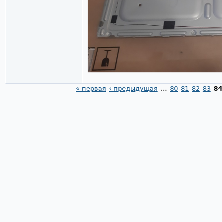
« первая
‹ предыдущая
…
80
81
82
83
8
Страницы