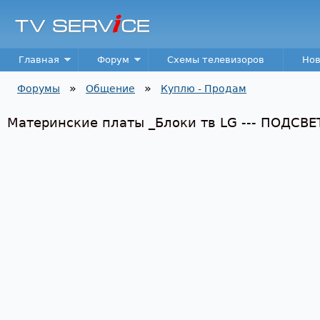
Пер
TV
Service
Main menu
Главная
Форум
Схемы телевизоров
Нов
»
»
Форумы
Общение
Куплю - Продам
Вы здесь
Материнские платы _Блоки тв LG --- ПОДСВЕТК