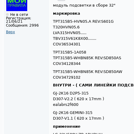
модуль подсветки в сборе 32"
маркировка
Не в сети
Регистрация:
TPT315B5-HVN05.A REV:S601G
21/06/21
Сообщения:
2996
T320HVN05.6
Верх
LVA315HVN05.....
TBV315V61K8X00.......
COV36534301
TPT315B5-1A058
TPT315B5-WHBN85K REV:SD850AS
COV34128344
TPT315B5-WHBN85K REV:SD850AW
COV34729102
ВНУТРИ - ( САМИ ЛИНЕЙКИ ПОДСВ
GJ-2K16 D2P5-315
D307-V2.2 ( 620 x 17mm )
ealabrs2f600
GJ-2K16 GEMINI-315
D307-V1.1 ( 620 x 17mm )
применение