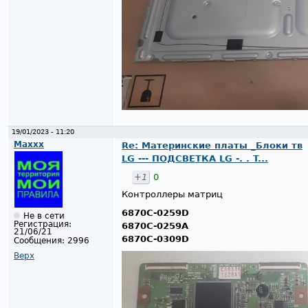
19/01/2023 - 11:20
Maxxx
Re: Материнские платы _Блоки тв
LG --- ПОДСВЕТКА LG -. . T...
+1
0
Контроллеры матриц
6870C-0259D
Не в сети
Регистрация:
6870C-0259A
21/06/21
6870C-0309D
Сообщения:
2996
Верх