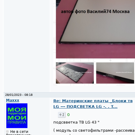
28/01/2023 - 08:18
Maxxx
Re: Материнские платы _Блоки тв
LG --- ПОДСВЕТКА LG -. . T...
+1
0
подсвветка ТВ LG 43 "
( модуль со светофильтрами -рассеив
Не в сети