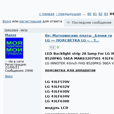
« первая
‹ предыдущая
…
80
81
82
83
8
Страницы
Вход
или
регистрация
для ответа
Последнее сообщение
15/01/2023 - 09:52
Maxxx
Re: Материнские платы _Блоки тв
LG --- ПОДСВЕТКА LG -. . T...
+1
0
LED Backlight strip 28 lamp For LG
8520PKG 56EA MAK63207501 43LF6
Не в сети
LG INNOTEK 43inch FHD 8520PKG 56EA 
Регистрация:
21/06/21
подсветка для аппаратов
Сообщения:
2996
Верх
LG 43LF570V
LG 43LF632V
LG 43LF630V
LG 43LF634V
LG 43LF6300
модуль LCD