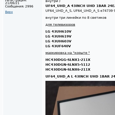
Регистрация:
внутри )
21/06/21
UF64_UHD_A 43INCH UHD 1BAR 24EA
Сообщения:
2996
UF64_UHD_A_S, UF64_UHD_A_S e74739 
Верх
внутри три линейки по 8 светиков
для телевизоров
LG 43UH610V
LG 43UH619V
LG 43UH603V
LG 43UF640V
маркировка на "корыте "
HC430DGG-SLNX1-211X
HC430DGN-SLNX5-5112
HC430DGN-SLNX6-211X
UF64_UHD_A L 43INCH UHD 1BAR 24