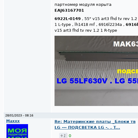
партномер модуля корыта
EAJ63167701
6922L-0149
, 55" v15 art3 fhd tv rev 1.2
1 L-type , lh1418 mf , 6916l2234a ,
6916
v15 art3 fhd tv rev 1.2 1 R-type
28/01/2023 - 08:16
Maxxx
Re: Материнские платы _Блоки тв
LG --- ПОДСВЕТКА LG -. . T...
+1
0