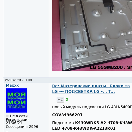
26/01/2023 - 11:03
Maxxx
Re: Материнские платы _Блоки тв
LG --- ПОДСВЕТКА LG -. . T...
+1
0
новый модуль подсветки LG 43LK5400
COV34966201
Не в сети
Регистрация:
Подсветка
K430WDK5 A2 4708-K43W
21/06/21
Сообщения:
2996
LED 4708-K43WDK-A2213K01