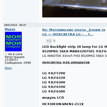
28/01/2023 - 08:19
Maxxx
Re: Материнские платы _Блоки тв
LG --- ПОДСВЕТКА LG -. . T...
+1
0
LED Backlight strip 28 lamp For LG
8520PKG 56EA MAK63207501 43LF6
Не в сети
LG INNOTEK 43inch FHD 8520PKG 56EA 
Регистрация:
21/06/21
подсветка для аппаратов
Сообщения:
2996
Верх
LG 43LF570V
LG 43LF632V
LG 43LF630V
LG 43LF634V
LG 43LF6300
модуль LCD
HC430EUN-VAEN1-211X