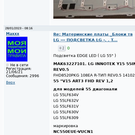
28/01/2023 - 08:16
Maxxx
Re: Материнские платы _Блоки тв
LG --- ПОДСВЕТКА LG -. . T...
+1
0
Подсветка EDGE LED ( LG 55" )
MAK63227101. LG INNOTEK Y15 55I
Не в сети
Регистрация:
REV0.5
21/06/21
FHD8520PKG 108EA R-ТИП REV0.5 14102
Сообщения:
2996
55 "V15 ART3 FHD REV 1,2
Верх
для моделей 55 диагонали
LG 55LF634V
LG 55LF632V
LG 55LF631V
LG 55LF630V
LG 55LF6309
маркировка
NC550EUE-VUCN1