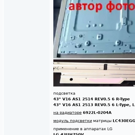
подсветка
43" V16 AS1 2514 REV0.5 6 R-Type
43" V16 AS1 2513 REV0.5 6 L-Type, L
на радиаторе
6922L-0204A
модуль подсветки
матрицы
LC430EGG
применение в аппаратах LG
LG 43UH750V