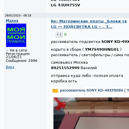
LG 43UH755V
28/01/2023 - 08:18
Maxxx
Re: Материнские платы _Блоки тв
LG --- ПОДСВЕТКА LG -. . T...
+1
0
рассеиватель подсветки
SONY KD-49
корыто в сборе (
YM7S490HNG01
)
Не в сети
Регистрация:
рассеиватель / светофильтры / сама п
21/06/21
Сообщения:
2996
самовывоз Москва
Верх
89251552999
Василий
отправка куда-либо -полная оплата
коробка есть