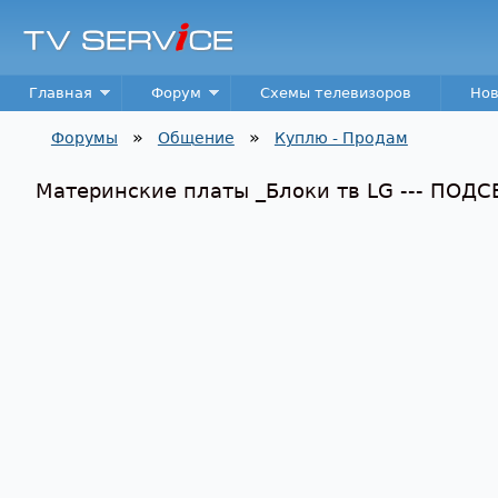
TV
Service
Main menu
Главная
Форум
Схемы телевизоров
Нов
»
»
Форумы
Общение
Куплю - Продам
Вы здесь
Материнские платы _Блоки тв LG --- ПОДСВЕ