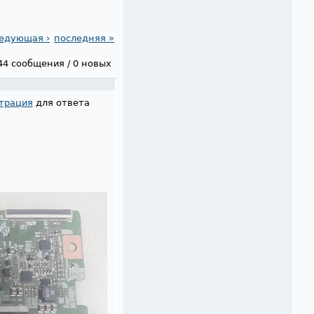
едующая ›
последняя »
44 сообщения / 0 новых
трация
для ответа