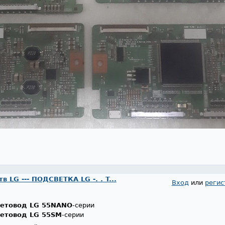
 LG --- ПОДСВЕТКА LG -. . T...
Вход
или
регис
световод
LG 55NANO
-серии
световод
LG 55SM
-серии