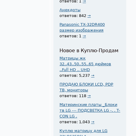
ответов: 1
→
Анекдоты
ответов: 842
→
Panasonic TX-32DR400
размер изображения
ответов: 1
→
Новое в Куплю-Продам
Матрицы жк
32..43..50..55..65 дюймов
..Full HD .. UHD
ответов: 5,237
→
ПРОДАЮ БЛОКИ LCD, PDP
ТВ, мониторы
ответов: 118
→
Материнские платы _Блоки
тв LG --- ПОДСВЕТКА LG -. . T-
CON LG .
ответов: 1,043
→
Куплю матрицу для LG