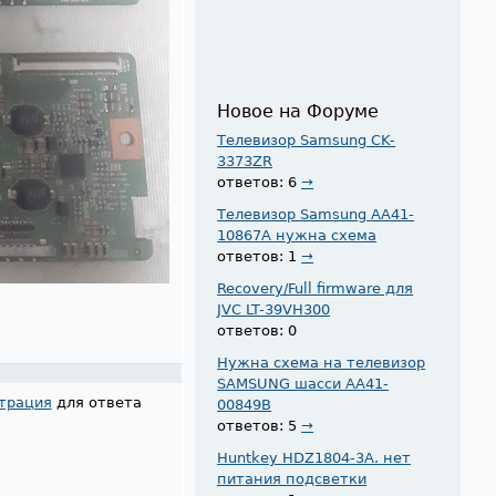
Новое на Форуме
Телевизор Samsung CK-
3373ZR
ответов: 6
→
Телевизор Samsung AA41-
10867A нужна схема
ответов: 1
→
Recovery/Full firmware для
JVC LT-39VH300
ответов: 0
Нужна схема на телевизор
SAMSUNG шасси AA41-
трация
для ответа
00849B
ответов: 5
→
Huntkey HDZ1804-3A. нет
питания подсветки