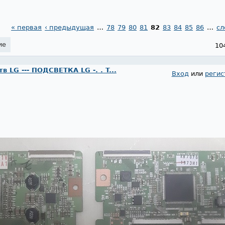
« первая
‹ предыдущая
…
78
79
80
81
82
83
84
85
86
…
сл
ие
10
 LG --- ПОДСВЕТКА LG -. . T...
Вход
или
регис