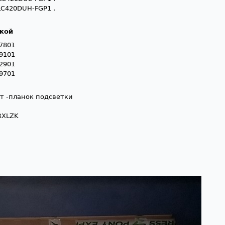
LC420DUH-FGP1 .
ткой
67801
29101
12901
49701
нт -планок подсветки
RXLZK