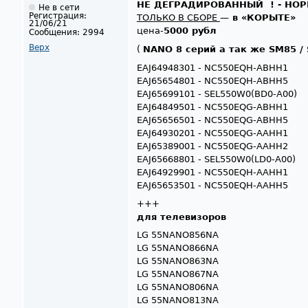
НЕ ДЕГРАДИРОВАННЫЙ ! - Н
Не в сети
Регистрация:
ТОЛЬКО В СБОРЕ
—
в «КОРЫТЕ»
21/06/21
цена-
5000 рубл
Сообщения:
2994
Верх
(
NANO 8 серий а так же SM85 /
EAJ64948301 - NC550EQH-ABHH1
EAJ65654801 - NC550EQH-ABHH5
EAJ65699101 - SEL550W0(BD0-A00)
EAJ64849501 - NC550EQG-ABHH1
EAJ65656501 - NC550EQG-ABHH5
EAJ64930201 - NC550EQG-AAHH1
EAJ65389001 - NC550EQG-AAHH2
EAJ65668801 - SEL550W0(LD0-A00)
EAJ64929901 - NC550EQH-AAHH1
EAJ65653501 - NC550EQH-AAHH5
+++
для телевизоров
LG 55NANO856NA
LG 55NANO866NA
LG 55NANO863NA
LG 55NANO867NA
LG 55NANO806NA
LG 55NANO813NA