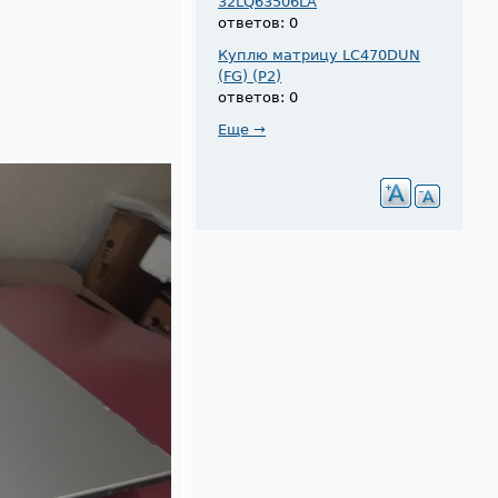
32LQ63506LA
ответов: 0
Куплю матрицу LC470DUN
(FG) (P2)
ответов: 0
Еще →