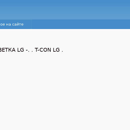
Перейти к основному
содержанию
ое на сайте
ТКА LG -. . T-CON LG .