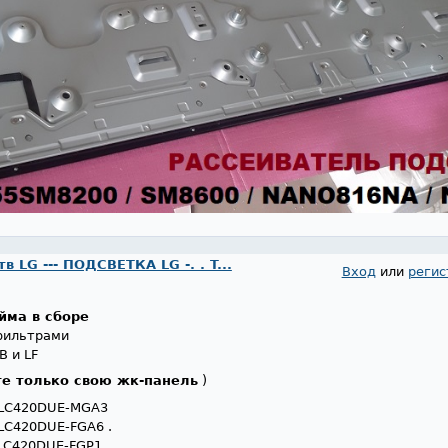
 LG --- ПОДСВЕТКА LG -. . T...
Вход
или
регис
йма в сборе
офильтрами
B и LF
е только свою жк-панель
)
. LC420DUE-MGA3
LC420DUE-FGA6 .
LC420DUE-FGP1 .