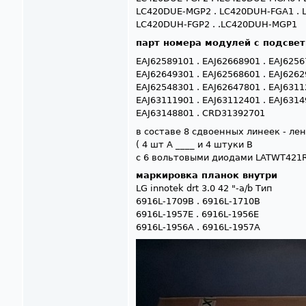
LC420DUE-MGP2 . LC420DUH-FGA1 . 
LC420DUH-FGP2 . .LC420DUH-MGP1
парт номера модулей с подсве
EAJ62589101 . EAJ62668901 . EAJ625
EAJ62649301 . EAJ62568601 . EAJ626
EAJ62548301 . EAJ62647801 . EAJ631
EAJ63111901 . EAJ63112401 . EAJ631
EAJ63148801 . CRD31392701
в составе 8 сдвоенных линеек - ле
( 4 шт A ____ и 4 штуки B
с 6 вольтовыми диодами LATWT421
маркировка планок внутри
LG innotek drt 3.0 42 "-a/b Тип
6916L-1709B . 6916L-1710B
6916L-1957E . 6916L-1956E
6916L-1956A . 6916L-1957A