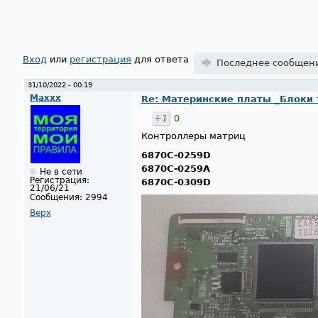
Страницы
Вход
или
регистрация
для ответа
Последнее сообщен
31/10/2022 - 00:19
Maxxx
Re: Материнские платы _Блоки тв
+1
0
Контроллеры матриц
6870C-0259D
6870C-0259A
Не в сети
Регистрация:
6870C-0309D
21/06/21
Сообщения:
2994
Верх