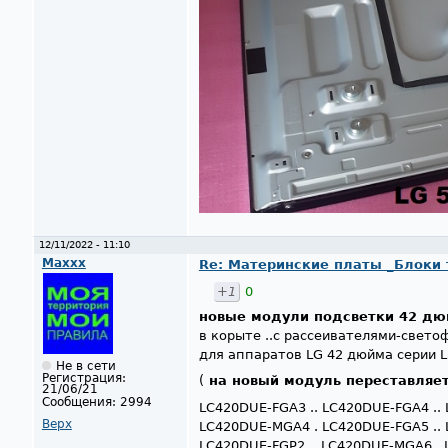
12/11/2022 - 11:10
Maxxx
Re: Материнские платы _Блоки тв
+1
0
новые модули подсветки 42 дю
в корыте ..с рассеивателями-свет
для аппаратов LG 42 дюйма серии L
Не в сети
Регистрация:
(
на новый модуль переставляет
21/06/21
Сообщения:
2994
LC420DUE-FGA3 .. LC420DUE-FGA4 .
Верх
LC420DUE-MGA4 . LC420DUE-FGA5 .. 
LC420DUE-FGP2 . .LC420DUE-MGA6 . 