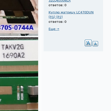
32LQ63506LA
ответов: 0
Куплю матрицу LC470DUN
(FG) (P2)
ответов: 0
Еще →