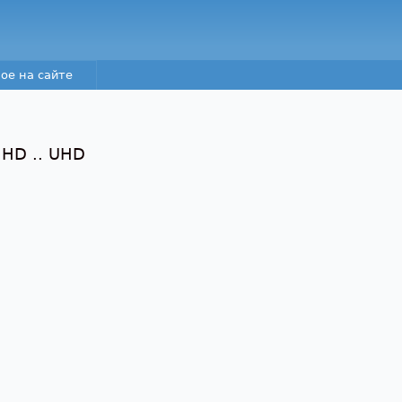
Перейти к основному
содержанию
ое на сайте
 HD .. UHD