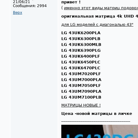
21/06/21
привет !
Сообщения:
2994
(
именно этот виды матриц подоро
Верх
оригинальная матрица 4k UHD 
для LG моделей с диагональю 43"
LG 43UK6200PLA
LG 43UK6300PLB
LG 43UK6300MLB
LG 43UK6390PLG
LG 43UK6400PLF
LG 43UK6450PLC
LG 43UK6470PLC
LG 43UM7020PLF
LG 43UM7000PLA
LG 43UM7050PLF
LG 43UM7090PLA
LG 43UM7100PLB
МАТРИЦЫ НОВЫЕ !
Цена -новой матрицы в личке
________________________________