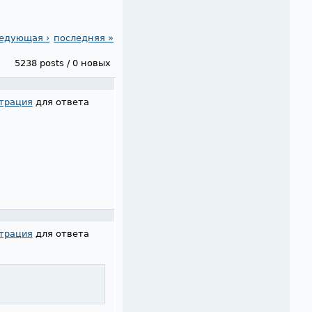
едующая ›
последняя »
5238 posts / 0 новых
трация
для ответа
трация
для ответа