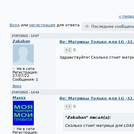
« перв
Страницы
Вход
или
регистрация
для ответа
Последнее сообщен
27/07/2022 - 13:07
Zakaban
Re: Матрицы Только для LG -32..42
+1
0
Здравствуйте! Сколько стоит матр
Не в сети
Регистрация:
27/07/22
Сообщения:
1
Верх
27/07/2022 - 13:43
Maxxx
Re: Матрицы Только для LG -32..42
+1
0
"Zakaban"
писал(а):
Сколько стоит матрица для LG4
Не в сети
Регистрация: