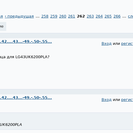
ая
‹ предыдущая
…
258
259
260
261
262
263
264
265
266
…
сл
ие
....43...-49.-.50-.55...
Вход
или
регис
ица для LG43UK6200PLA?
....43...-49.-.50-.55...
Вход
или
регис
3UK6200PLA