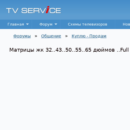
TV
Service
Main menu
Главная
Форум
Схемы телевизоров
Нов
»
»
Форумы
Общение
Куплю - Продам
Вы здесь
Матрицы жк 32..43..50..55..65 дюймов ..Full