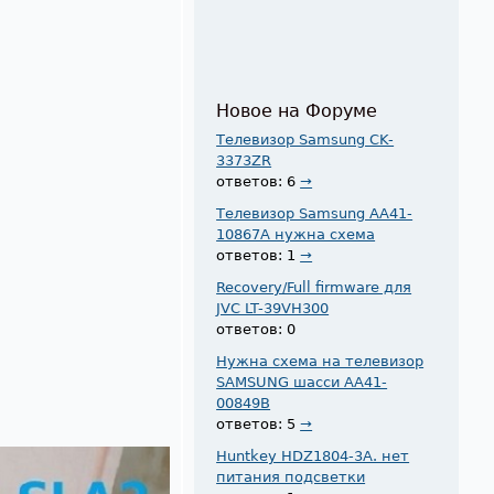
Новое на Форуме
Телевизор Samsung CK-
3373ZR
ответов: 6
→
Телевизор Samsung AA41-
10867A нужна схема
ответов: 1
→
Recovery/Full firmware для
JVC LT-39VH300
ответов: 0
Нужна схема на телевизор
SAMSUNG шасси AA41-
00849B
ответов: 5
→
Huntkey HDZ1804-3A. нет
питания подсветки