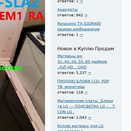
ответов: 1
→
Анекдоты
ответов: 842
→
Panasonic TX-32DR400
размер изображения
ответов: 1
→
Новое в Куплю-Продам
Матрицы жк
32..43..50..55..65 дюймов
..Full HD .. UHD
ответов: 5,237
→
ПРОДАЮ БЛОКИ LCD, PDP
ТВ, мониторы
ответов: 118
→
Материнские платы _Блоки
тв LG --- ПОДСВЕТКА LG -. . T-
CON LG .
ответов: 1,043
→
Куплю матрицу для LG