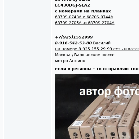
LC430DGJ-SLA2
с номерами на планках
6870S-0743A и 6870S-0744A
6870S-2705A .и 6870S-2704A
__________________________
+7(925)1552999
8-916-542-53-80
Василий
на номере 8-925-155-29-99 есть и ватс
Москва \ Варшавскоe шоссe
мeтро Аннино
если в регионы - то отправляю то