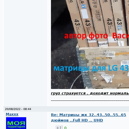
груз страхуется . доходит нормал
______________________________________
20/08/2022 - 08:44
Maxxx
Re: Матрицы жк 32..43..50..55..65
дюймов ..Full HD .. UHD
+1
0