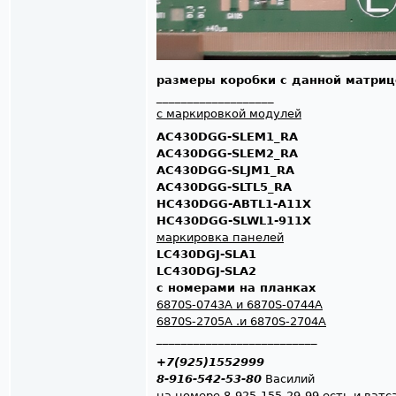
размеры коробки с данной матрицей
___________________
с маркировкой модулей
AC430DGG-SLEM1_RA
AC430DGG-SLEM2_RA
AC430DGG-SLJM1_RA
AC430DGG-SLTL5_RA
HC430DGG-ABTL1-A11X
HC430DGG-SLWL1-911X
маркировка панелей
LC430DGJ-SLA1
LC430DGJ-SLA2
с номерами на планках
6870S-0743A и 6870S-0744A
6870S-2705A .и 6870S-2704A
__________________________
+7(925)1552999
8-916-542-53-80
Василий
на номере 8-925-155-29-99 есть и ватс