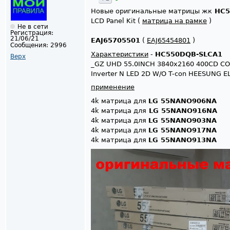
Новые оригинальные матрицы жк
HC5
LCD Panel Kit (
матрица на рамке
)
Не в сети
Регистрация:
21/06/21
EAJ65705501
(
EAJ65454801
)
Сообщения:
2996
Характеристики
-
HC550DQB-SLCA1
Верх
_GZ UHD 55.0INCH 3840x2160 400CD CO
Inverter N LED 2D W/O T-con HEESUNG 
применение
4k матрица для
LG 55NANO906NA
4k матрица для
LG 55NANO916NA
4k матрица для
LG 55NANO903NA
4k матрица для
LG 55NANO917NA
4k матрица для
LG 55NANO913NA