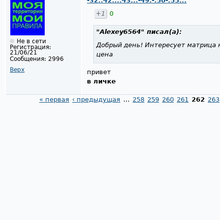
-32..42....43...-49.-.50-.55...
+1
0
"Alexey6564"
писал(а):
Не в сети
Добрый день! Интересует матрица н
Регистрация:
21/06/21
цена
Сообщения:
2996
Верх
привет
в личке
« первая
‹ предыдущая
…
258
259
260
261
262
263
Страницы