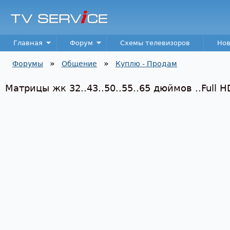
Пер
TV
Service
Main menu
Главная
Форум
Схемы телевизоров
Нов
»
»
Форумы
Общение
Куплю - Продам
Вы здесь
Матрицы жк 32..43..50..55..65 дюймов ..Full H