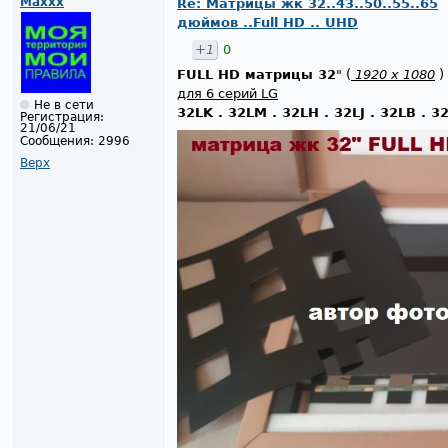
Maxxx
Re: Матрицы жк 32..43..50..55..65
дюймов ..Full HD .. UHD
+1
0
FULL HD матрицы 32
" (
1920 х 1080
)
для 6 серий LG
Не в сети
32LK . 32LM . 32LH . 32LJ . 32LB . 3
Регистрация:
21/06/21
Сообщения:
2996
Верх