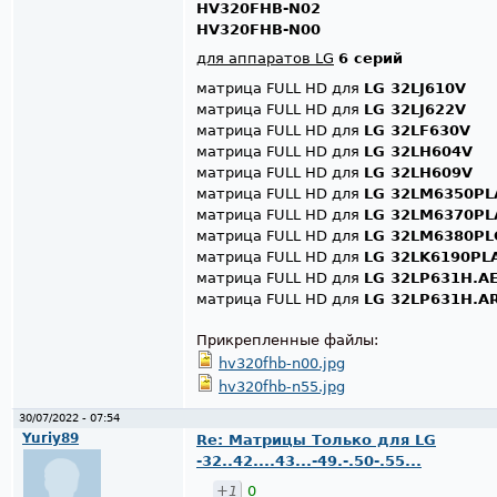
HV320FHB-N02
HV320FHB-N00
для аппаратов LG
6 серий
матрица FULL HD для
LG 32LJ610V
матрица FULL HD для
LG 32LJ622V
матрица FULL HD для
LG 32LF630V
матрица FULL HD для
LG 32LH604V
матрица FULL HD для
LG 32LH609V
матрица FULL HD для
LG 32LM6350PL
матрица FULL HD для
LG 32LM6370PL
матрица FULL HD для
LG 32LM6380PL
матрица FULL HD для
LG 32LK6190PL
матрица FULL HD для
LG 32LP631H.A
матрица FULL HD для
LG 32LP631H.A
Прикрепленные файлы:
hv320fhb-n00.jpg
hv320fhb-n55.jpg
30/07/2022 - 07:54
Yuriy89
Re: Матрицы Только для LG
-32..42....43...-49.-.50-.55...
+1
0