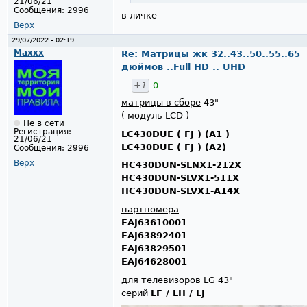
21/06/21
Сообщения:
2996
в личке
Верх
29/07/2022 - 02:19
Maxxx
Re: Матрицы жк 32..43..50..55..65
дюймов ..Full HD .. UHD
+1
0
матрицы в сборе
43"
( модуль LCD )
Не в сети
Регистрация:
LC430DUE ( FJ ) (A1 )
21/06/21
LC430DUE ( FJ ) (A2)
Сообщения:
2996
Верх
HC430DUN-SLNX1-212X
HC430DUN-SLVX1-511X
HC430DUN-SLVX1-A14X
партномера
EAJ63610001
EAJ63892401
EAJ63829501
EAJ64628001
для телевизоров LG 43"
серий
LF / LH / LJ