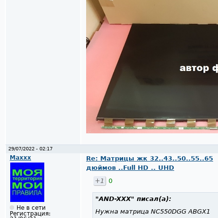
29/07/2022 - 02:17
Maxxx
Re: Матрицы жк 32..43..50..55..65
дюймов ..Full HD .. UHD
+1
0
"AND-XXX"
писал(а):
Не в сети
Нужна матрица NC550DGG ABGX1
Регистрация: