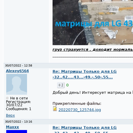
груз страхуется . доходит нормал
______________________________________
30/07/2022 - 12:58
Alexey6564
Re: Матрицы Только для LG
-32..42....43...-49.-.50-.55...
+1
0
Добрый день! Интересует матрица на 
Не в сети
Регистрация:
Прикрепленные файлы:
30/07/22
Сообщения:
1
20220730_125744.jpg
Верх
30/07/2022 - 13:16
Maxxx
Re: Матрицы Только для LG