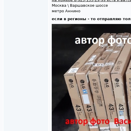
Москва \ Варшавскоe шоссe
мeтро Аннино
если в регионы - то отправляю то