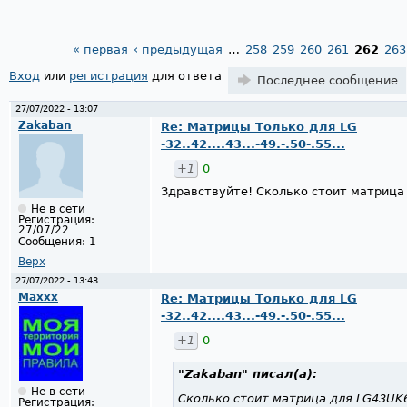
« первая
‹ предыдущая
…
258
259
260
261
262
263
Страницы
Вход
или
регистрация
для ответа
Последнее сообщение
27/07/2022 - 13:07
Zakaban
Re: Матрицы Только для LG
-32..42....43...-49.-.50-.55...
+1
0
Здравствуйте! Сколько стоит матрица
Не в сети
Регистрация:
27/07/22
Сообщения:
1
Верх
27/07/2022 - 13:43
Maxxx
Re: Матрицы Только для LG
-32..42....43...-49.-.50-.55...
+1
0
"Zakaban"
писал(а):
Не в сети
Сколько стоит матрица для LG43UK
Регистрация: