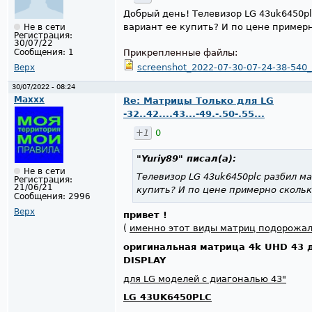
Добрый день! Телевизор LG 43uk6450p
вариант ее купить? И по цене пример
Не в сети
Регистрация:
30/07/22
Прикрепленные файлы:
Сообщения:
1
screenshot_2022-07-30-07-24-38-540_
Верх
30/07/2022 - 08:24
Maxxx
Re: Матрицы Только для LG
-32..42....43...-49.-.50-.55...
+1
0
"Yuriy89"
писал(а):
Не в сети
Телевизор LG 43uk6450plc разбил м
Регистрация:
21/06/21
купить? И по цене примерно сколь
Сообщения:
2996
Верх
привет !
(
именно этот виды матриц подорожал
оригинальная матрица 4k UHD 43
DISPLAY
для LG моделей с диагональю 43"
LG 43UK6450PLC