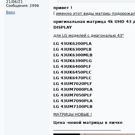
21/06/21
Сообщения:
2996
привет !
Верх
(
именно этот виды матриц подорожал
оригинальная матрица 4k UHD 43
DISPLAY
для LG моделей с диагональю 43"
LG 43UK6200PLA
LG 43UK6300PLB
LG 43UK6300MLB
LG 43UK6390PLG
LG 43UK6400PLF
LG 43UK6450PLC
LG 43UK6470PLC
LG 43UM7020PLF
LG 43UM7000PLA
LG 43UM7050PLF
LG 43UM7090PLA
LG 43UM7100PLB
МАТРИЦЫ НОВЫЕ !
Цена -новой матрицы в личке
________________________________