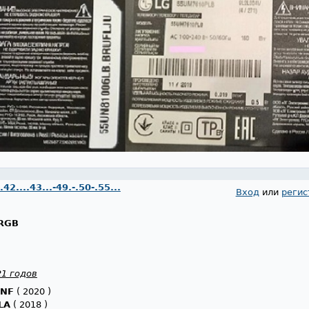
....43...-49.-.50-.55...
Вход
или
регис
RGB
21 годов
6NF
( 2020 )
LA
( 2018 )