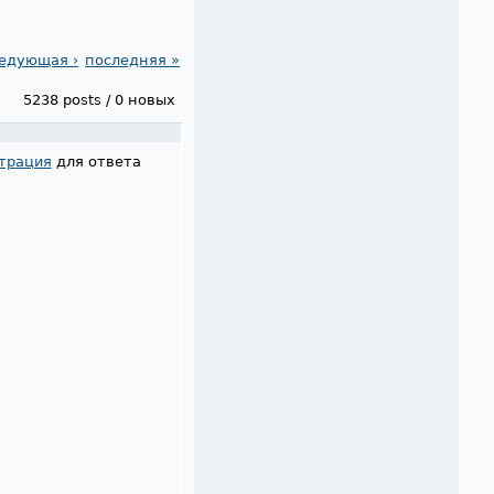
едующая ›
последняя »
5238 posts / 0 новых
трация
для ответа