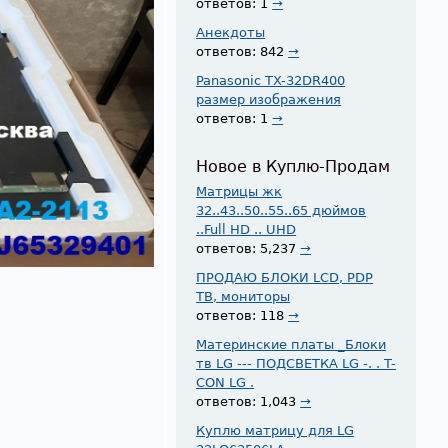
ответов: 1
→
Анекдоты
ответов: 842
→
Panasonic TX-32DR400
размер изображения
ответов: 1
→
Новое в Куплю-Продам
Матрицы жк
32..43..50..55..65 дюймов
..Full HD .. UHD
ответов: 5,237
→
ПРОДАЮ БЛОКИ LCD, PDP
ТВ, мониторы
ответов: 118
→
Материнские платы _Блоки
тв LG --- ПОДСВЕТКА LG -. . T-
CON LG .
ответов: 1,043
→
Куплю матрицу для LG