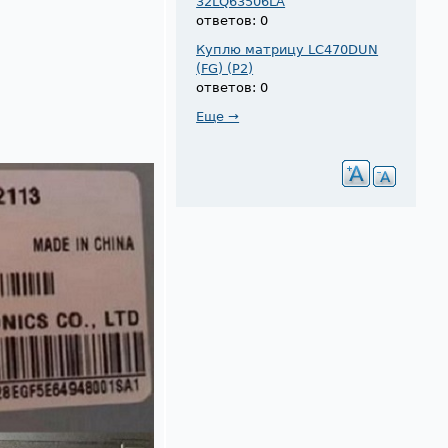
32LQ63506LA
ответов: 0
Куплю матрицу LC470DUN
(FG) (P2)
ответов: 0
Еще →