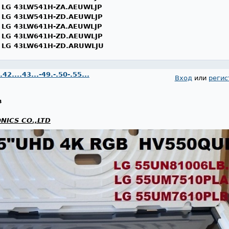
а
LG 43LW541H-ZA.AEUWLJP
а
LG 43LW541H-ZD.AEUWLJP
а
LG 43LW641H-ZA.AEUWLJP
а
LG 43LW641H-ZD.AEUWLJP
а
LG 43LW641H-ZD.ARUWLJU
....43...-49.-.50-.55...
Вход
или
регис
в
NICS CO.,LTD