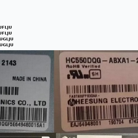
UFLJU
UFLJU
UGLJU
UGLJU