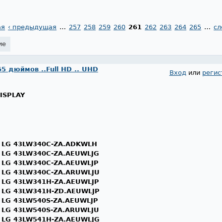
ая
‹ предыдущая
…
257
258
259
260
261
262
263
264
265
…
сл
ие
65 дюймов ..Full HD .. UHD
Вход
или
регис
ISPLAY
а
LG 43LW340C-ZA.ADKWLH
а
LG 43LW340C-ZA.AEUWLJG
а
LG 43LW340C-ZA.AEUWLJP
а
LG 43LW340C-ZA.ARUWLJU
а
LG 43LW341H-ZA.AEUWLJP
а
LG 43LW341H-ZD.AEUWLJP
а
LG 43LW540S-ZA.AEUWLJP
а
LG 43LW540S-ZA.ARUWLJU
а
LG 43LW541H-ZA.AEUWLJG