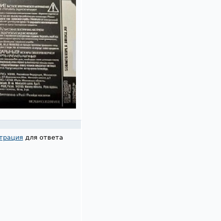
трация
для ответа