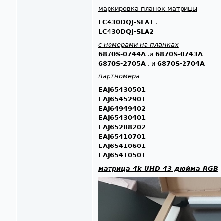
маркировка планок матрицы
LC430DQJ-SLA1
.
LC430DQJ-SLA2
с номерами на планках
6870S-0744A
.и
6870S-0743A
6870S-2705A
. и
6870S-2704A
партномера
EAJ65430501
EAJ65452901
EAJ64949402
EAJ65430401
EAJ65288202
EAJ65410701
EAJ65410601
EAJ65410501
матрица 4k UHD 43 дюйма RGB