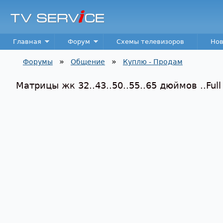
TV
Service
Main menu
Главная
Форум
Схемы телевизоров
Нов
»
»
Форумы
Общение
Куплю - Продам
Вы здесь
Матрицы жк 32..43..50..55..65 дюймов ..Full