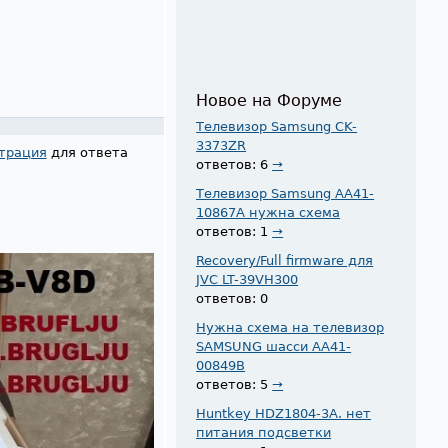
Новое на Форуме
Телевизор Samsung CK-
3373ZR
трация
для ответа
ответов: 6
→
Телевизор Samsung AA41-
10867A нужна схема
ответов: 1
→
Recovery/Full firmware для
JVC LT-39VH300
ответов: 0
Нужна схема на телевизор
SAMSUNG шасси AA41-
00849B
ответов: 5
→
Huntkey HDZ1804-3A. нет
питания подсветки