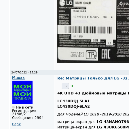
24/07/2022 - 15:29
Maxxx
Re: Матрицы Только для LG -32..42
+1
0
4K UHD 43 дюймовые матрицы 
LC430DQJ-SLA1
LC430DQJ-SLA2
Не в сети
Регистрация:
для моделей LG 2018 -2019-2020 20
21/06/21
Сообщения:
2994
матрица-экран для
LG 43NANO79
Верх
матрица-экран для
LG 43UK6500P