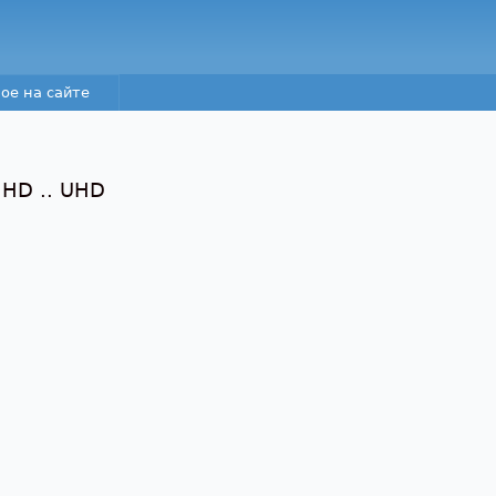
Перейти к основному
содержанию
ое на сайте
 HD .. UHD