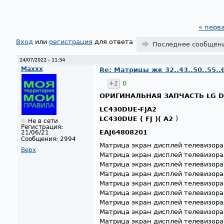
« перв
Страницы
Вход
или
регистрация
для ответа
Последнее сообщен
24/07/2022 - 11:34
Maxxx
Re: Матрицы жк 32..43..50..55..
+1
0
ОРИГИНАЛЬНАЯ ЗАПЧАСТЬ LG D
LC430DUE-FJA2
LC430DUE ( FJ )( A2
)
Не в сети
Регистрация:
EAJ64808201
21/06/21
Сообщения:
2994
Матрица экран дисплей телевизор
Верх
Матрица экран дисплей телевизор
Матрица экран дисплей телевизор
Матрица экран дисплей телевизор
Матрица экран дисплей телевизор
Матрица экран дисплей телевизор
Матрица экран дисплей телевизор
Матрица экран дисплей телевизор
Матрица экран дисплей телевизор