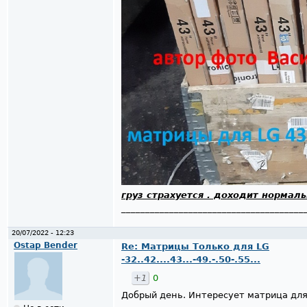
груз страхуется . доходит нормал
______________________________________
20/07/2022 - 12:23
Ostap Bender
Re: Матрицы Только для LG
-32..42....43...-49.-.50-.55...
+1
0
Добрый день. Интересует матрица для