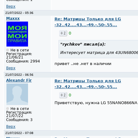
Верх
21/07/2022 - 05:36
Maxxx
Re: Матрицы Только для LG
-32..42....43...-49.-.50-.55...
+1
0
"rychkov"
писал(а):
Не в сети
Интересует матрица для 43UN6800
Регистрация:
21/06/21
Сообщения:
2994
привет ..не .нет в наличии
Верх
21/07/2022 - 06:56
Alexandr Fir
Re: Матрицы Только для LG
-32..42....43...-49.-.50-.55...
+1
0
Приветствую, нужна LG 55NANO866NA
Не в сети
Регистрация:
21/07/22
Сообщения:
3
Верх
21/07/2022 - 07:08