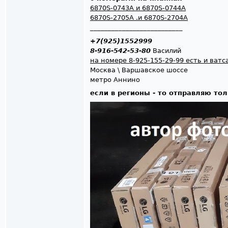
6870S-0743A и 6870S-0744A
6870S-2705A .и 6870S-2704A
__________________________
+7(925)1552999
8-916-542-53-80
Василий
на номере 8-925-155-29-99 есть и ватс
Москва \ Варшавскоe шоссe
мeтро Аннино
если в регионы - то отправляю то