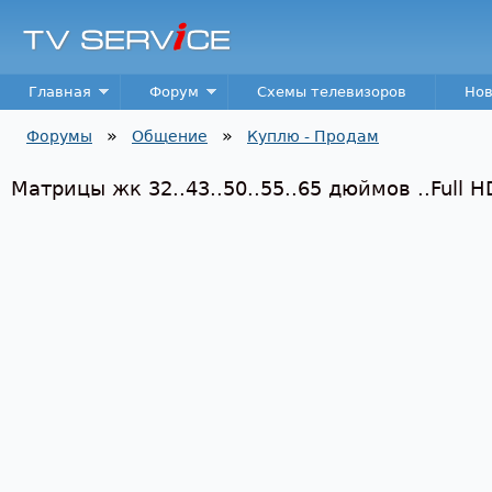
Пер
TV
Service
Main menu
Главная
Форум
Схемы телевизоров
Нов
»
»
Форумы
Общение
Куплю - Продам
Вы здесь
Матрицы жк 32..43..50..55..65 дюймов ..Full H