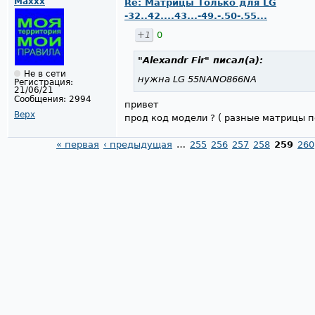
Maxxx
Re: Матрицы Только для LG
-32..42....43...-49.-.50-.55...
+1
0
"Alexandr Fir"
писал(а):
Не в сети
нужна LG 55NANO866NA
Регистрация:
21/06/21
Сообщения:
2994
привет
Верх
прод код модели ? ( разные матрицы п
« первая
‹ предыдущая
…
255
256
257
258
259
260
Страницы