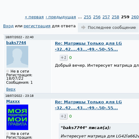
« первая
‹ предыдущая
…
255
256
257
258
259
260
Страницы
Вход
или
регистрация
для ответа
Последнее сообщение
18/07/2022 - 22:40
baks7744
Re: Матрицы Только для LG
-32..42....43...-49.-.50-.55...
+1
0
Добрый вечер. Интересует матрица дл
Не в сети
Регистрация:
18/07/22
Сообщения:
1
Верх
18/07/2022 - 23:18
Maxxx
Re: Матрицы Только для LG
-32..42....43...-49.-.50-.55...
+1
0
"baks7744"
писал(а):
Не в сети
Интересует матрица для LG42la662v
Регистрация: