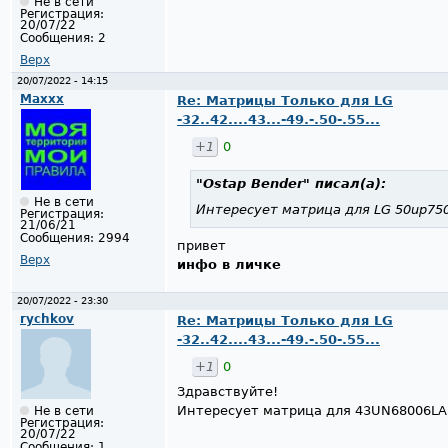
Не в сети
Регистрация:
20/07/22
Сообщения:
2
Верх
20/07/2022 - 14:15
Maxxx
Re: Матрицы Только для LG
-32..42....43...-49.-.50-.55...
+1
0
"Ostap Bender"
писал(а):
Не в сети
Интересует матрица для LG 50up750
Регистрация:
21/06/21
Сообщения:
2994
привет
Верх
инфо в личке
20/07/2022 - 23:30
rychkov
Re: Матрицы Только для LG
-32..42....43...-49.-.50-.55...
+1
0
Здравствуйте!
Интересует матрица для 43UN68006LA
Не в сети
Регистрация:
20/07/22
Сообщения:
1