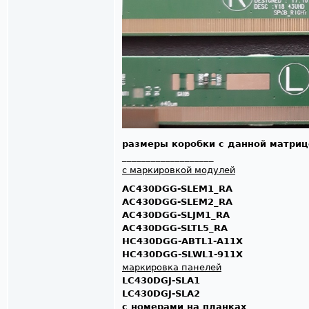
размеры коробки с данной матрицей
___________________
с маркировкой модулей
AC430DGG-SLEM1_RA
AC430DGG-SLEM2_RA
AC430DGG-SLJM1_RA
AC430DGG-SLTL5_RA
HC430DGG-ABTL1-A11X
HC430DGG-SLWL1-911X
маркировка панелей
LC430DGJ-SLA1
LC430DGJ-SLA2
с номерами на планках