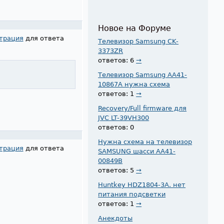
Новое на Форуме
трация
для ответа
Телевизор Samsung CK-
3373ZR
ответов: 6
→
Телевизор Samsung AA41-
10867A нужна схема
ответов: 1
→
Recovery/Full firmware для
JVC LT-39VH300
ответов: 0
Нужна схема на телевизор
трация
для ответа
SAMSUNG шасси AA41-
00849B
ответов: 5
→
Huntkey HDZ1804-3A. нет
питания подсветки
ответов: 1
→
Анекдоты