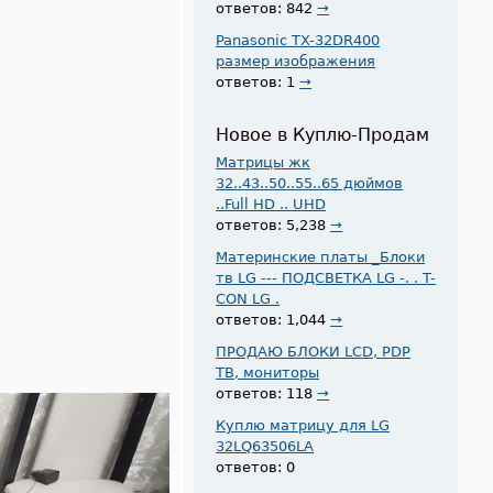
ответов: 842
→
Panasonic TX-32DR400
размер изображения
ответов: 1
→
Новое в Куплю-Продам
Матрицы жк
32..43..50..55..65 дюймов
..Full HD .. UHD
ответов: 5,238
→
Материнские платы _Блоки
тв LG --- ПОДСВЕТКА LG -. . T-
CON LG .
ответов: 1,044
→
ПРОДАЮ БЛОКИ LCD, PDP
ТВ, мониторы
ответов: 118
→
Куплю матрицу для LG
32LQ63506LA
ответов: 0