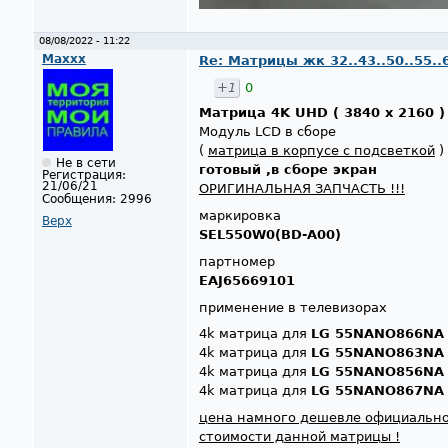
08/08/2022 - 11:22
Maxxx
Re: Матрицы жк 32..43..50..55..
+1
0
Матрица 4K UHD ( 3840 x 2160 
Модуль LCD в сборе
(
матрица в корпусе с подсветкой
)
Не в сети
готовый ,в сборе экран
Регистрация:
21/06/21
ОРИГИНАЛЬНАЯ ЗАПЧАСТЬ !!!
Сообщения:
2996
маркировка
Верх
SEL550W0(BD-A00)
партномер
EAJ65669101
применение в телевизорах
4k матрица для
LG 55NANO866NA
4k матрица для
LG 55NANO863NA
4k матрица для
LG 55NANO856NA
4k матрица для
LG 55NANO867NA
цена намного дешевле официальн
стоимости данной матрицы !