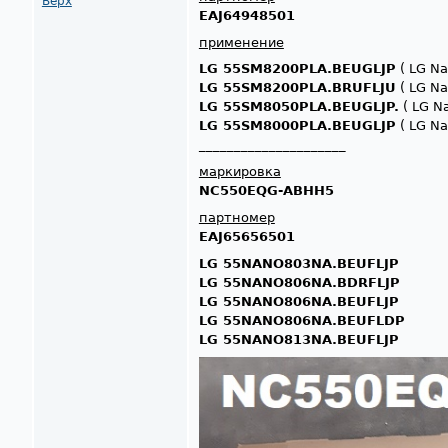
Верх
EAJ64948501
применение
LG 55SM8200PLA.BEUGLJP
( LG Na
LG 55SM8200PLA.BRUFLJU
( LG Na
LG 55SM8050PLA.BEUGLJP.
( LG Na
LG 55SM8000PLA.BEUGLJP
( LG Na
_____________________
маркировка
NC550EQG-ABHH5
партномер
EAJ65656501
LG 55NANO803NA.BEUFLJP
LG 55NANO806NA.BDRFLJP
LG 55NANO806NA.BEUFLJP
LG 55NANO806NA.BEUFLDP
LG 55NANO813NA.BEUFLJP