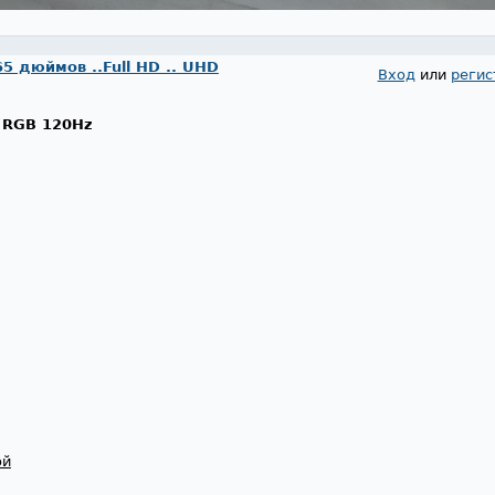
65 дюймов ..Full HD .. UHD
Вход
или
регис
) RGB 120Hz
ой