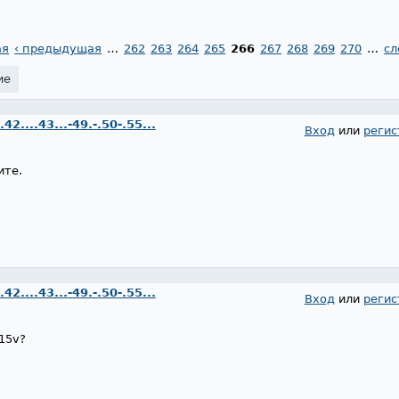
ая
‹ предыдущая
…
262
263
264
265
266
267
268
269
270
…
сл
ие
....43...-49.-.50-.55...
Вход
или
регис
ите.
....43...-49.-.50-.55...
Вход
или
регис
15v?