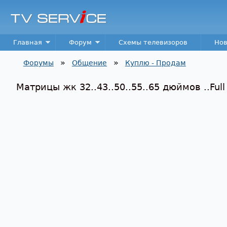
TV
Service
Main menu
Главная
Форум
Схемы телевизоров
Нов
»
»
Форумы
Общение
Куплю - Продам
Вы здесь
Матрицы жк 32..43..50..55..65 дюймов ..Full