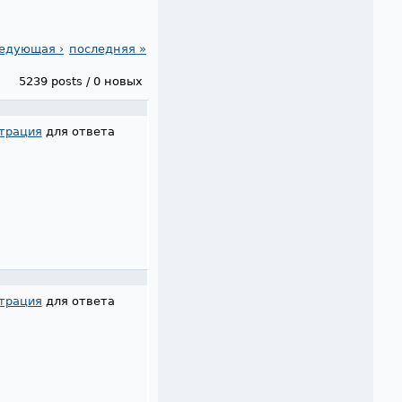
едующая ›
последняя »
5239 posts / 0 новых
трация
для ответа
трация
для ответа