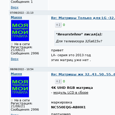
Сообщения:
1
Верх
07/08/2022 - 21:13
Maxxx
Re: Матрицы Только для LG -32..42
+1
0
"Resurstehno"
писал(а):
Для телевизора 32la615v?
Не в сети
Регистрация:
21/06/21
привет
Сообщения:
2996
LA- серия это 2013 год
Верх
этих матриц уже нет .
08/08/2022 - 10:54
Maxxx
Re: Матрицы жк 32..43..50..55..
+1
0
4K UHD RGB матрица
-
модуль LCD в сборе
Не в сети
маркировка
Регистрация:
21/06/21
NC550EQG-ABHH1
Сообщения:
2996
партномер