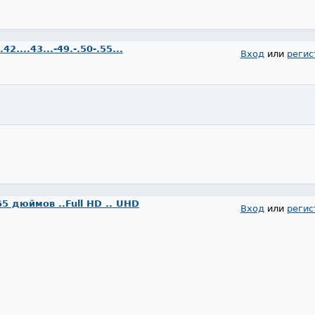
....43...-49.-.50-.55...
Вход
или
регис
65 дюймов ..Full HD .. UHD
Вход
или
регис