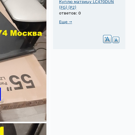
Куплю матрицу LC470DUN
(FG) (P2)
ответов: 0
Еще →