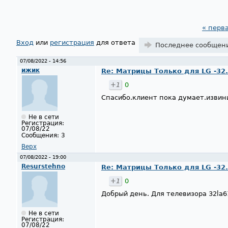
« перв
Страницы
Вход
или
регистрация
для ответа
Последнее сообщен
07/08/2022 - 14:56
ижик
Re: Матрицы Только для LG -32..42
+1
0
Спасибо.клиент пока думает.извин
Не в сети
Регистрация:
07/08/22
Сообщения:
3
Верх
07/08/2022 - 19:00
Resurstehno
Re: Матрицы Только для LG -32..42
+1
0
Добрый день. Для телевизора 32la6
Не в сети
Регистрация:
07/08/22