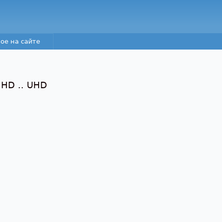
Перейти к основному
содержанию
ое на сайте
 HD .. UHD