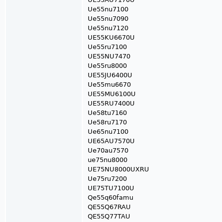
Ue55nu7100
Ue55nu7090
Ue55nu7120
UE55KU6670U
Ue55ru7100
UE55NU7470
Ue55ru8000
UE55JU6400U
Ue55mu6670
UE55MU6100U
UE55RU7400U
Ue58tu7160
Ue58ru7170
Ue65nu7100
UE65AU7570U
Ue70au7570
ue75nu8000
UE75NU8000UXRU
Ue75ru7200
UE75TU7100U
Qe55q60famu
QE55Q67RAU
QE55Q77TAU