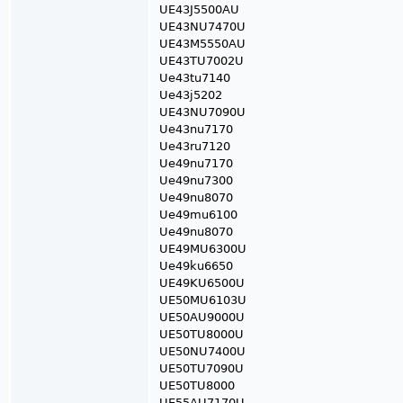
UE43J5500AU
UE43NU7470U
UE43M5550AU
UE43TU7002U
Ue43tu7140
Ue43j5202
UE43NU7090U
Ue43nu7170
Ue43ru7120
Ue49nu7170
Ue49nu7300
Ue49nu8070
Ue49mu6100
Ue49nu8070
UE49MU6300U
Ue49ku6650
UE49KU6500U
UE50MU6103U
UE50AU9000U
UE50TU8000U
UE50NU7400U
UE50TU7090U
UE50TU8000
UE55AU7170U