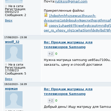
Почта:
rutiksis@gmail.com
Не в сети
Регистрация:
Прикрепленные файлы:
09/02/23
Сообщения:
2
1hdpohmhfyzsewuo3hxuvch-
dyxqumqi1ptdnbouky9qecnxthqcgthmsafw
Верх
cppoy1uhae697lkjwefxgkcputjmridlgf
oer_ro_vhpsy_nlg1cwha5lomfdx8ylbd78fy
17/08/2023 - 23:38
woolf_32
Re: Продам матрицы для
телевизоров Samsung
+1
0
Нужна матрица samsung ue85au7100u, 
заказать, цену и способ доставки
Не в сети
Регистрация:
17/08/23
Сообщения:
5
Верх
19/10/2023 - 16:39
норман
Re: Продам матрицы для
телевизоров Samsung
+1
0
Добрый день! Ищу матрицу для Sams