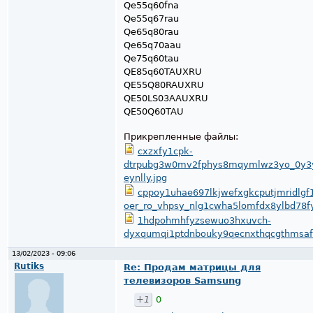
Qe55q60fna
Qe55q67rau
Qe65q80rau
Qe65q70aau
Qe75q60tau
QE85q60TAUXRU
QE55Q80RAUXRU
QE50LS03AAUXRU
QE50Q60TAU
Прикрепленные файлы:
cxzxfy1cpk-
dtrpubg3w0mv2fphys8mqymlwz3yo_0y3y
eynlly.jpg
cppoy1uhae697lkjwefxgkcputjmridlgf
oer_ro_vhpsy_nlg1cwha5lomfdx8ylbd78fy
1hdpohmhfyzsewuo3hxuvch-
dyxqumqi1ptdnbouky9qecnxthqcgthmsafw
13/02/2023 - 09:06
Rutiks
Re: Продам матрицы для
телевизоров Samsung
+1
0