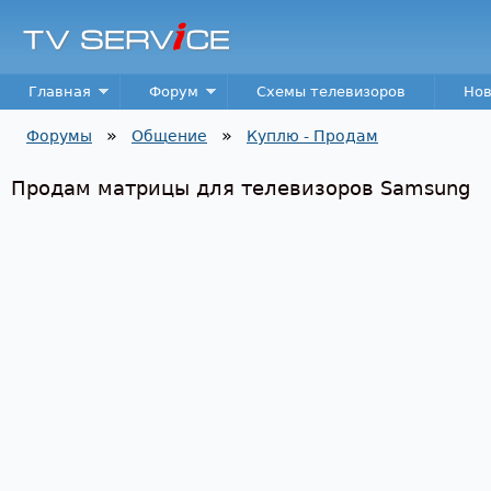
Пер
TV
Service
Main menu
Главная
Форум
Схемы телевизоров
Нов
»
»
Форумы
Общение
Куплю - Продам
Вы здесь
Продам матрицы для телевизоров Samsung