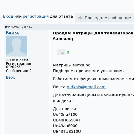
Вход
или
регистрация
для ответа
Последнее сообщение
09/02/2023 - 07:47
Rutiks
Продам матрицы для телевизоров
Samsung
+1
0
Не в сети
Регистрация:
Матрицы sumsung
09/02/23
Подберём, привезём и установим.
Сообщения:
2
Верх
Работаем с официальными запчастями
Почта:
rutiksis@gmail.com
Для уточнения цены и наличия пришли
шилдика)
Для поиска:
Ue40nu7100
UE40H6650AT
Ue43au8000
UE43TU8510U