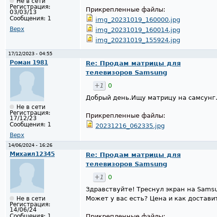
Не в сети
Регистрация:
Прикрепленные файлы:
03/03/13
Сообщения:
1
img_20231019_160000.jpg
Верх
img_20231019_160014.jpg
img_20231019_155924.jpg
17/12/2023 - 04:55
Роман 1981
Re: Продам матрицы для
телевизоров Samsung
+1
0
Добрый день.Ищу матрицу на самсунг
Не в сети
Регистрация:
Прикрепленные файлы:
17/12/23
Сообщения:
1
20231216_062335.jpg
Верх
14/06/2024 - 16:26
Михаил12345
Re: Продам матрицы для
телевизоров Samsung
+1
0
Здравствуйте! Треснул экран на Sam
Может у вас есть? Цена и как достави
Не в сети
Регистрация:
14/06/24
Прикрепленные файлы:
Сообщения:
1