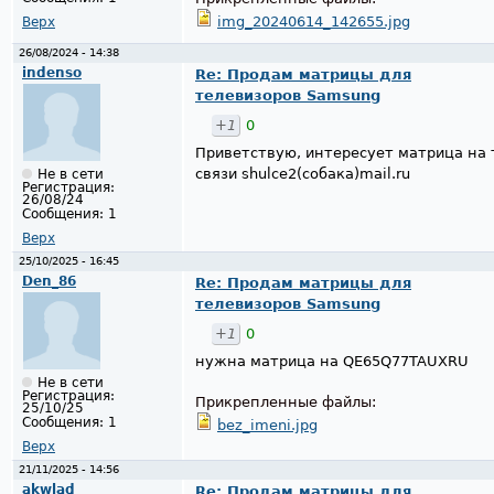
img_20240614_142655.jpg
Верх
26/08/2024 - 14:38
indenso
Re: Продам матрицы для
телевизоров Samsung
+1
0
Приветствую, интересует матрица на
связи shulce2(собака)mail.ru
Не в сети
Регистрация:
26/08/24
Сообщения:
1
Верх
25/10/2025 - 16:45
Den_86
Re: Продам матрицы для
телевизоров Samsung
+1
0
нужна матрица на QE65Q77TAUXRU
Не в сети
Регистрация:
Прикрепленные файлы:
25/10/25
Сообщения:
1
bez_imeni.jpg
Верх
21/11/2025 - 14:56
akwlad
Re: Продам матрицы для