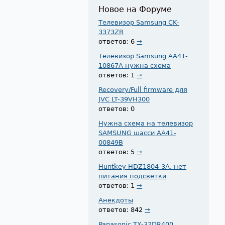
Новое на Форуме
Телевизор Samsung CK-
3373ZR
ответов: 6
→
Телевизор Samsung AA41-
10867A нужна схема
ответов: 1
→
Recovery/Full firmware для
JVC LT-39VH300
ответов: 0
Нужна схема на телевизор
SAMSUNG шасси AA41-
00849B
ответов: 5
→
Huntkey HDZ1804-3A. нет
питания подсветки
ответов: 1
→
Анекдоты
ответов: 842
→
Panasonic TX-32DR400