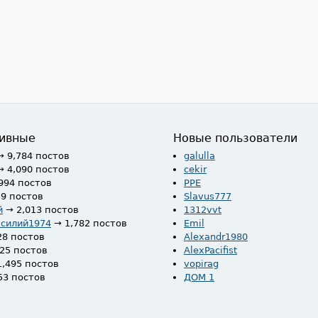
ивные
Новые пользователи
→ 9,784 постов
galulla
→ 4,090 постов
cekir
994 постов
PPE
59 постов
Slavus777
й
→ 2,013 постов
1312vvt
асилий1974
→ 1,782 постов
Emil
28 постов
Alexandr1980
525 постов
AlexPacifist
1,495 постов
vopirag
53 постов
ДОМ 1