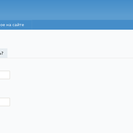
Перейти к основному
содержанию
ое на сайте
а)
ь?