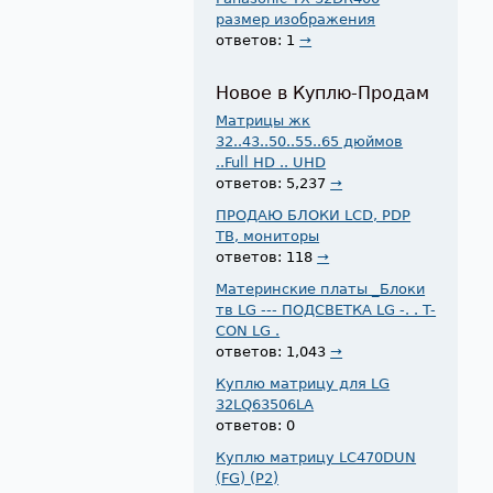
размер изображения
ответов: 1
→
Новое в Куплю-Продам
Матрицы жк
32..43..50..55..65 дюймов
..Full HD .. UHD
ответов: 5,237
→
ПРОДАЮ БЛОКИ LCD, PDP
ТВ, мониторы
ответов: 118
→
Материнские платы _Блоки
тв LG --- ПОДСВЕТКА LG -. . T-
CON LG .
ответов: 1,043
→
Куплю матрицу для LG
32LQ63506LA
ответов: 0
Куплю матрицу LC470DUN
(FG) (P2)