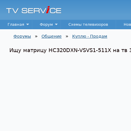
TV
Service
Main menu
Главная
Форум
Схемы телевизоров
Нов
»
»
Форумы
Общение
Куплю - Продам
Вы здесь
Ищу матрицу HC320DXN-VSVS1-511X на тв 