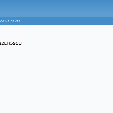
Перейти к основному
содержанию
ое на сайте
32LH590U