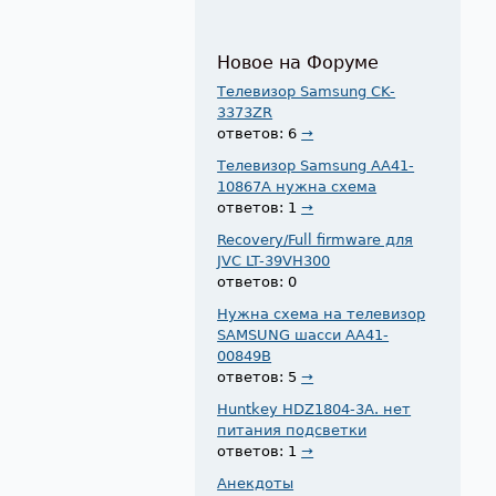
Новое на Форуме
Телевизор Samsung CK-
3373ZR
ответов: 6
→
Телевизор Samsung AA41-
10867A нужна схема
ответов: 1
→
Recovery/Full firmware для
JVC LT-39VH300
ответов: 0
Нужна схема на телевизор
SAMSUNG шасси AA41-
00849B
ответов: 5
→
Huntkey HDZ1804-3A. нет
питания подсветки
ответов: 1
→
Анекдоты