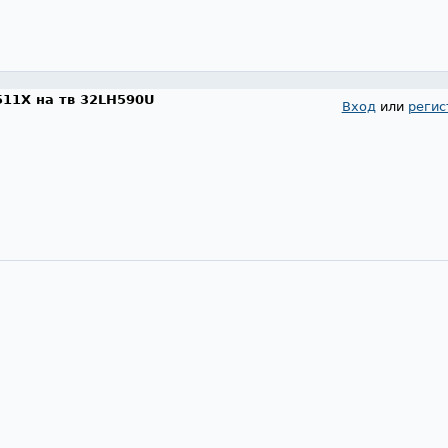
11X на тв 32LH590U
Вход
или
регис