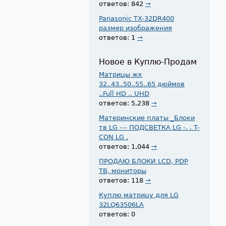
ответов: 842
→
Panasonic TX-32DR400
размер изображения
ответов: 1
→
Новое в Куплю-Продам
Матрицы жк
32..43..50..55..65 дюймов
..Full HD .. UHD
ответов: 5,238
→
Материнские платы _Блоки
тв LG --- ПОДСВЕТКА LG -. . T-
CON LG .
ответов: 1,044
→
ПРОДАЮ БЛОКИ LCD, PDP
ТВ, мониторы
ответов: 118
→
Куплю матрицу для LG
32LQ63506LA
ответов: 0