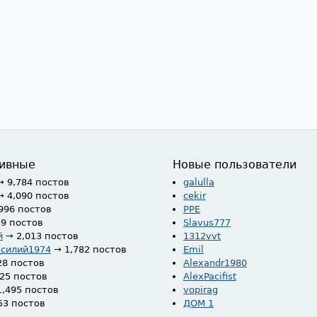
ивные
Новые пользователи
→ 9,784 постов
galulla
→ 4,090 постов
cekir
996 постов
PPE
59 постов
Slavus777
й
→ 2,013 постов
1312vvt
асилий1974
→ 1,782 постов
Emil
28 постов
Alexandr1980
525 постов
AlexPacifist
1,495 постов
vopirag
53 постов
ДОМ 1