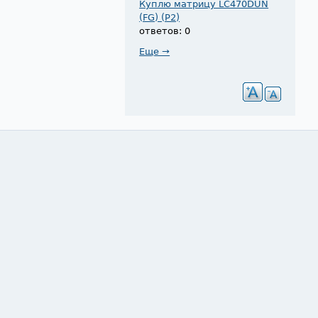
Куплю матрицу LC470DUN
(FG) (P2)
ответов: 0
Еще →