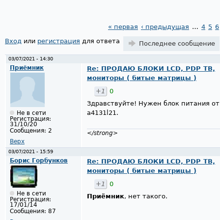
« первая
‹ предыдущая
…
4
5
6
Страницы
Вход
или
регистрация
для ответа
Последнее сообщение
03/07/2021 - 14:30
Приёмник
Re: ПРОДАЮ БЛОКИ LCD, PDP ТВ,
мониторы ( битые матрицы )
+1
0
Здравствуйте! Нужен блок питания от 
a4131l21.
Не в сети
Регистрация:
31/10/20
Сообщения:
2
</strong>
Верх
03/07/2021 - 15:59
Борис Горбунков
Re: ПРОДАЮ БЛОКИ LCD, PDP ТВ,
мониторы ( битые матрицы )
+1
0
Не в сети
Приёмник
, нет такого.
Регистрация:
17/01/14
Сообщения:
87