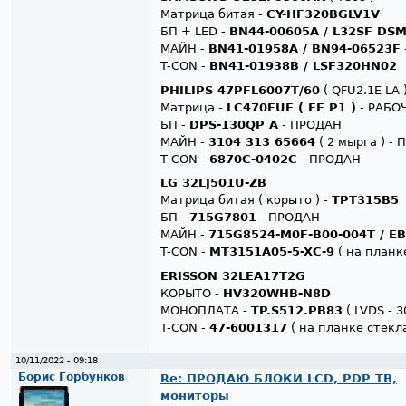
Матрица битая -
CY-HF320BGLV1V
БП + LED -
BN44-00605A / L32SF DS
МАЙН -
BN41-01958A / BN94-06523F
T-CON -
BN41-01938B / LSF320HN02
PHILIPS 47PFL6007T/60
( QFU2.1E LA 
Матрица -
LC470EUF ( FE P1 )
- РАБО
БП -
DPS-130QP A
- ПРОДАН
МАЙН -
3104 313 65664
( 2 мырга ) -
T-CON -
6870C-0402C
- ПРОДАН
LG 32LJ501U-ZB
Матрица битая ( корыто ) -
TPT315B5
БП -
715G7801
- ПРОДАН
МАЙН -
715G8524-M0F-B00-004T / E
T-CON -
MT3151A05-5-XC-9
( на планк
ERISSON 32LEA17T2G
КОРЫТО -
HV320WHB-N8D
МОНОПЛАТА -
TP.S512.PB83
( LVDS - 3
T-CON -
47-6001317
( на планке стекла
10/11/2022 - 09:18
Борис Горбунков
Re: ПРОДАЮ БЛОКИ LCD, PDP ТВ,
мониторы