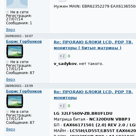
Нужен MAIN: EBR62352279 EAX6136550
Не в сети
Регистрация:
27/07/14
Сообщения:
1
Верх
20/09/2021 - 10:07
Борис Горбунков
Re: ПРОДАЮ БЛОКИ LCD, PDP ТВ,
мониторы ( битые матрицы )
+1
0
Не в сети
v_sadykov
, нет такого.
Регистрация:
17/01/14
Сообщения:
87
Верх
28/09/2021 - 23:59
Борис Горбунков
Re: ПРОДАЮ БЛОКИ LCD, PDP ТВ,
мониторы
+1
0
Не в сети
LG 32LF560V-ZB.BRUFLDU
Регистрация:
17/01/14
Матрица битая -
NC320DUN VBBP3
Сообщения:
87
БП -
EAX66171501 (2.0) REV 2.0 / L
Верх
МАЙН -
LC55H/LD55T/LB55T EAX6620