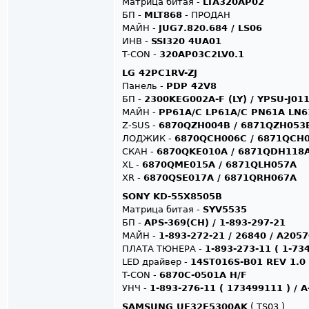
Матрица битая -
LTA320AP02
БП -
MLT868
- ПРОДАН
МАЙН -
JUG7.820.684 / LS06
ИНВ -
SSI320 4UA01
T-CON -
320AP03C2LV0.1
LG 42PC1RV-ZJ
Панель -
PDP 42V8
БП -
2300KEG002A-F (LY) / YPSU-J01
МАЙН -
PP61A/C LP61A/C PN61A LN6
Z-SUS -
6870QZH004B / 6871QZH053
ЛОДЖИК -
6870QCH006C / 6871QCH
СКАН -
6870QKE010A / 6871QDH118
XL -
6870QME015A / 6871QLH057A
XR -
6870QSE017A / 6871QRH067A
SONY KD-55X8505B
Матрица битая -
SYV5535
БП -
APS-369(CH) / 1-893-297-21
МАЙН -
1-893-272-21 / 26840 / A20
ПЛАТА ТЮНЕРА -
1-893-273-11 ( 1-73
LED драйвер -
14ST016S-B01 REV 1.0
T-CON -
6870C-0501A H/F
УНЧ -
1-893-276-11 ( 173499111 ) / 
SAMSUNG UE32F5300AK
( TS03 )