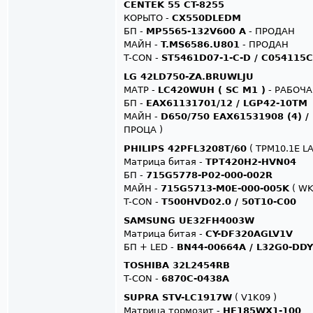
CENTEK 55 CT-8255
КОРЫТО -
CX550DLEDM
БП -
MP5565-132V600 A
- ПРОДАН
МАЙН -
T.MS6586.U801
- ПРОДАН
T-CON -
ST5461D07-1-C-D / C054115C
LG 42LD750-ZA.BRUWLJU
МАТР -
LC420WUH ( SC M1 )
- РАБОЧА
БП -
EAX61131701/12 / LGP42-10TM
МАЙН -
D650/750 EAX61531908 (4) /
ПРОЦА )
PHILIPS 42PFL3208T/60
( TPM10.1E LA
Матрица битая -
TPT420H2-HVN04
БП -
715G5778-P02-000-002R
МАЙН -
715G5713-M0E-000-005K
( WK
T-CON -
T500HVD02.0 / 50T10-C00
SAMSUNG UE32FH4003W
Матрица битая -
CY-DF320AGLV1V
БП + LED -
BN44-00664A / L32G0-DDY
TOSHIBA 32L2454RB
T-CON -
6870C-0438A
SUPRA STV-LC1917W
( V1K09 )
Матрица тормозит -
HE185WX1-100