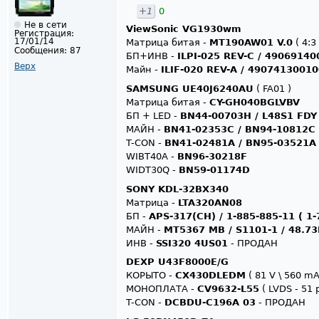
+1
0
Не в сети
ViewSonic VG1930wm
Регистрация:
17/01/14
Матрица битая -
MT190AW01 V.0
( 4:3 
Сообщения:
87
БП+ИНВ -
ILPI-025 REV-C / 4906914
Верх
Майн -
ILIF-020 REV-A / 4907413001
SAMSUNG UE40J6240AU
( FA01 )
Матрица битая -
CY-GH040BGLVBV
БП + LED -
BN44-00703H / L48S1 FDY
МАЙН -
BN41-02353C / BN94-10812C
T-CON -
BN41-02481A / BN95-03521A
WIBT40A -
BN96-30218F
WIDT30Q -
BN59-01174D
SONY KDL-32BX340
Матрица -
LTA320AN08
БП -
APS-317(CH) / 1-885-885-11 ( 1-
МАЙН -
MT5367 MB / S1101-1 / 48.7
ИНВ -
SSI320 4US01
- ПРОДАН
DEXP U43F8000E/G
КОРЫТО -
CX430DLEDM
( 81 V \ 560 mA
МОНОПЛАТА -
CV9632-L55
( LVDS - 51 p
T-CON -
DCBDU-C196A 03
- ПРОДАН