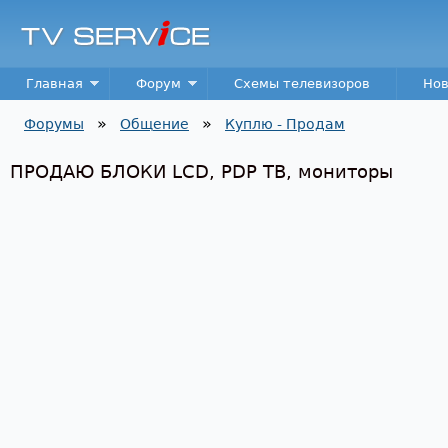
Пер
TV
Service
Main menu
Главная
Форум
Схемы телевизоров
Нов
»
»
Форумы
Общение
Куплю - Продам
Вы здесь
ПРОДАЮ БЛОКИ LCD, PDP ТВ, мониторы