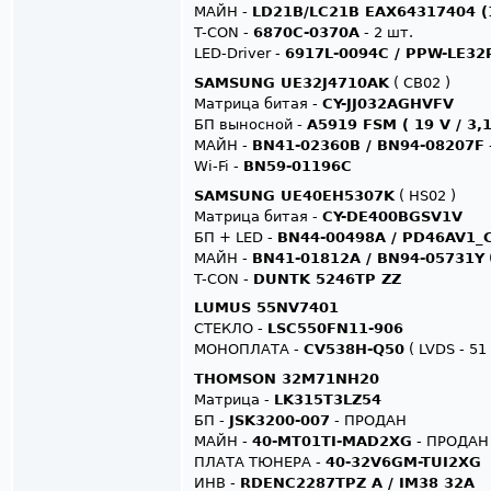
МАЙН -
LD21B/LC21B EAX64317404 (1
T-CON -
6870C-0370A
- 2 шт.
LED-Driver -
6917L-0094C / PPW-LE32
SAMSUNG UE32J4710AK
( CB02 )
Матрица битая -
CY-JJ032AGHVFV
БП выносной -
A5919 FSM ( 19 V / 3,1
МАЙН -
BN41-02360B / BN94-08207F
Wi-Fi -
BN59-01196C
SAMSUNG UE40EH5307K
( HS02 )
Матрица битая -
CY-DE400BGSV1V
БП + LED -
BN44-00498A / PD46AV1_
МАЙН -
BN41-01812A / BN94-05731Y
T-CON -
DUNTK 5246TP ZZ
LUMUS 55NV7401
СТЕКЛО -
LSC550FN11-906
МОНОПЛАТА -
CV538H-Q50
( LVDS - 51
THOMSON 32M71NH20
Матрица -
LK315T3LZ54
БП -
JSK3200-007
- ПРОДАН
МАЙН -
40-MT01TI-MAD2XG
- ПРОДАН
ПЛАТА ТЮНЕРА -
40-32V6GM-TUI2XG
ИНВ -
RDENC2287TPZ A / IM38 32A