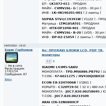
БП -
LK1072-011
- ПРОДАН
МАЙН -
CVMV26L- G
( LVDS - 30 pin )
ИНВ -
LK--IN190201-001
( 2 лампы )
SUPRA STV-LC19391W
( V1L02 ) - ПР
Матрица -
LTM185AT01
- ПРОДАНА
БП -
HTX-OP1048-401
- ПРОДАН
МАЙН -
CVMV26L- B-20
( LVDS - 30 pin
ИНВ -
DP-02-15054
( 2 лампы ) - ПРОД
14/07/2022 - 19:15
Борис Горбунков
Re: ПРОДАЮ БЛОКИ LCD, PDP ТВ,
мониторы
+1
0
Не в сети
XIAOMI L43M5-5ARU
Регистрация:
17/01/14
МОНОПЛАТА -
TPD.MS6886.PB792
( LV
Сообщения:
87
T-CON -
47-6021275 / HV430QUBH10
Верх
ECON EX-32HT006B
( V1B01 )
КОРЫТО -
C320Y19-5C
( 32 V / 480 mA )
МОНОПЛАТА -
JUC7.820.00258695 / 
T-CON -
JUC7.820.00233509
AKAI LTA-32N680HCP