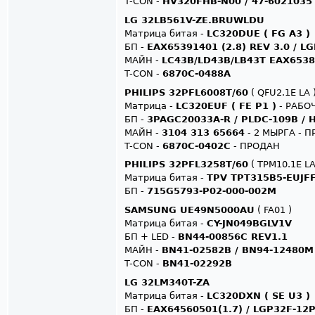
T-CON -
HV320FHB-N00 / 47-6021035
LG 32LB561V-ZE.BRUWLDU
Матрица битая -
LC320DUE ( FG A3 )
БП -
EAX65391401 (2.8) REV 3.0 / L
МАЙН -
LC43B/LD43B/LB43T EAX6538
T-CON -
6870C-0488A
PHILIPS 32PFL6008T/60
( QFU2.1E LA 
Матрица -
LC320EUF ( FE P1 )
- РАБО
БП -
3PAGC20033A-R / PLDC-109B / H
МАЙН -
3104 313 65664
- 2 МЫРГА - 
T-CON -
6870C-0402C
- ПРОДАН
PHILIPS 32PFL3258T/60
( TPM10.1E LA
Матрица битая -
TPV TPT315B5-EUJFF
БП -
715G5793-P02-000-002M
SAMSUNG UE49N5000AU
( FA01 )
Матрица битая -
CY-JN049BGLV1V
БП + LED -
BN44-00856C REV1.1
МАЙН -
BN41-02582B / BN94-12480M
T-CON -
BN41-02292B
LG 32LM340T-ZA
Матрица битая -
LC320DXN ( SE U3 )
БП -
EAX64560501(1.7) / LGP32F-12