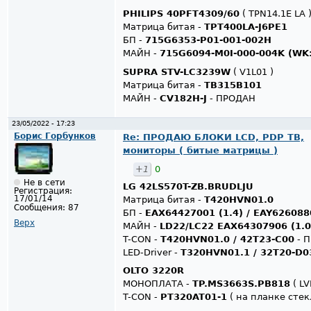
PHILIPS 40PFT4309/60
( TPN14.1E LA 
Матрица битая -
TPT400LA-J6PE1
БП -
715G6353-P01-001-002H
МАЙН -
715G6094-M0I-000-004K (WK:
SUPRA STV-LC3239W
( V1L01 )
Матрица битая -
TB315B101
МАЙН -
CV182H-J
- ПРОДАН
23/05/2022 - 17:23
Борис Горбунков
Re: ПРОДАЮ БЛОКИ LCD, PDP ТВ,
мониторы ( битые матрицы )
+1
0
Не в сети
LG 42LS570T-ZB.BRUDLJU
Регистрация:
17/01/14
Матрица битая -
T420HVN01.0
Сообщения:
87
БП -
EAX64427001 (1.4) / EAY626088
Верх
МАЙН -
LD22/LC22 EAX64307906 (1.0
T-CON -
T420HVN01.0 / 42T23-C00
- 
LED-Driver -
T320HVN01.1 / 32T20-D0
OLTO 3220R
МОНОПЛАТА -
TP.MS3663S.PB818
( LV
T-CON -
PT320AT01-1
( на планке стек