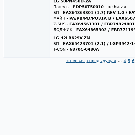
LG 50PN450D-ZA
Панель -
PDP50T50010
- не битая
БП -
EAX64863801 (1.7) REV 1.0 / E
МАЙН -
PA/PB/PD/PU31A B / EAX6507
Z-SUS -
EAX64561301 / EBR74824801
ЛОДЖИК -
EAX64865302 / EBR77119
LG 42LB629V-ZM
БП -
EAX65423701 (2.1) / LGP3942-1
T-CON -
6870C-0480A
« первая
‹ предыдущая
…
4
5
6
Страницы