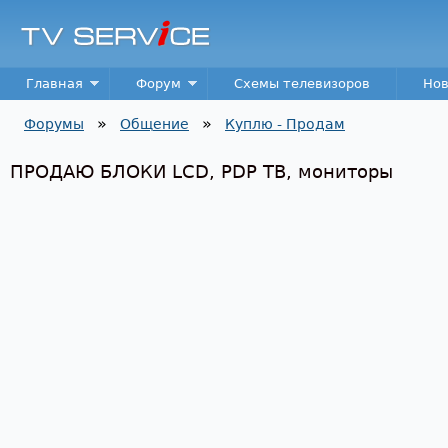
Пер
TV
Service
Main menu
Главная
Форум
Схемы телевизоров
Нов
»
»
Форумы
Общение
Куплю - Продам
Вы здесь
ПРОДАЮ БЛОКИ LCD, PDP ТВ, мониторы