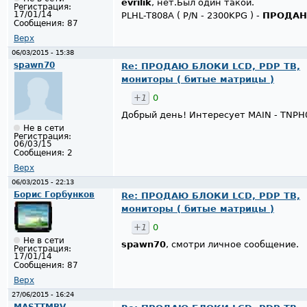
evrilik
, нет.Был один такой.
Регистрация:
17/01/14
PLHL-T808A ( P/N - 2300KPG ) -
ПРОДАН
Сообщения:
87
Верх
06/03/2015 - 15:38
spawn70
Re: ПРОДАЮ БЛОКИ LCD, PDP ТВ,
мониторы ( битые матрицы )
+1
0
Добрый день! Интересует MAIN - TNPH
Не в сети
Регистрация:
06/03/15
Сообщения:
2
Верх
06/03/2015 - 22:13
Борис Горбунков
Re: ПРОДАЮ БЛОКИ LCD, PDP ТВ,
мониторы ( битые матрицы )
+1
0
Не в сети
spawn70
, смотри личное сообщение.
Регистрация:
17/01/14
Сообщения:
87
Верх
27/06/2015 - 16:24
MASTTMBV