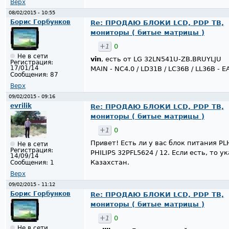
Верх
08/02/2015 - 10:55
Борис Горбунков
Re: ПРОДАЮ БЛОКИ LCD, PDP ТВ,
мониторы ( битые матрицы )
+1
0
Не в сети
vin
, есть от LG 32LN541U-ZB.BRUYLJU
Регистрация:
17/01/14
MAIN - NC4.0 / LD31B / LC36B / LL36B - 
Сообщения:
87
Верх
09/02/2015 - 09:16
evrilik
Re: ПРОДАЮ БЛОКИ LCD, PDP ТВ,
мониторы ( битые матрицы )
+1
0
Привет! Есть ли у вас блок питания PL
Не в сети
Регистрация:
PHILIPS 32PFL5624 / 12. Если есть, то
14/09/14
Казахстан.
Сообщения:
1
Верх
09/02/2015 - 11:12
Борис Горбунков
Re: ПРОДАЮ БЛОКИ LCD, PDP ТВ,
мониторы ( битые матрицы )
+1
0
Не в сети