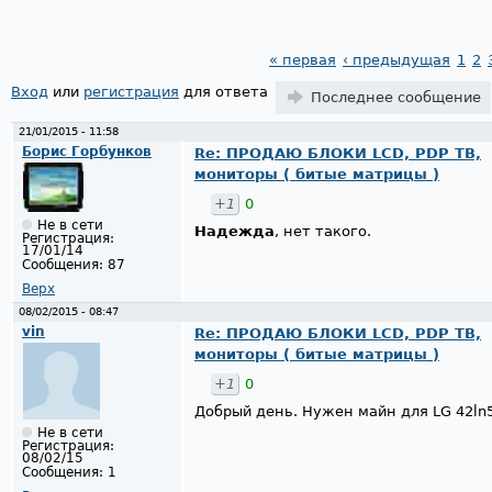
« первая
‹ предыдущая
1
2
Страницы
Вход
или
регистрация
для ответа
Последнее сообщение
21/01/2015 - 11:58
Борис Горбунков
Re: ПРОДАЮ БЛОКИ LCD, PDP ТВ,
мониторы ( битые матрицы )
+1
0
Не в сети
Надежда
, нет такого.
Регистрация:
17/01/14
Сообщения:
87
Верх
08/02/2015 - 08:47
vin
Re: ПРОДАЮ БЛОКИ LCD, PDP ТВ,
мониторы ( битые матрицы )
+1
0
Добрый день. Нужен майн для LG 42ln
Не в сети
Регистрация:
08/02/15
Сообщения:
1