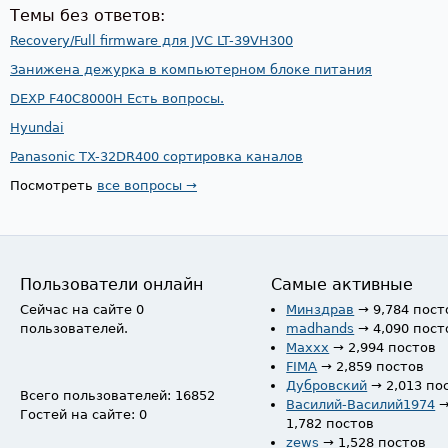
Темы без ответов:
Recovery/Full firmware для JVC LT-39VH300
Занижена дежурка в компьютерном блоке питания
DEXP F40C8000H Есть вопросы.
Hyundai
Panasonic TX-32DR400 сортировка каналов
Посмотреть
все вопросы →
Пользователи онлайн
Самые активные
Сейчас на сайте 0
Минздрав
→ 9,784 пост
пользователей.
madhands
→ 4,090 пост
Maxxx
→ 2,994 постов
FIMA
→ 2,859 постов
Дубровский
→ 2,013 по
Всего пользователей: 16852
Василий-Василий1974
Гостей на сайте: 0
1,782 постов
zews
→ 1,528 постов