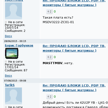
Re: ПРОДАЮ БЛОКИ LCD, PDP ТВ,
мониторы ( битые матрицы )
+1
0
Такая плата есть?
MSDV3222-ZC01-01
Не в сети
Регистрация:
10/07/14
Сообщения:
2
Верх
28/06/2015 - 00:15
Борис Горбунков
Re: ПРОДАЮ БЛОКИ LCD, PDP ТВ,
мониторы ( битые матрицы )
+1
0
Не в сети
MASTTMBV
, нету.
Регистрация:
17/01/14
Сообщения:
87
Верх
07/08/2015 - 09:08
TarikS
Re: ПРОДАЮ БЛОКИ LCD, PDP ТВ,
мониторы ( битые матрицы )
+1
0
Добрый день! Есть ли 42U2P YB - LJ41-
возможность доставки в Свердл. обла
Не в сети