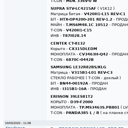
T-CON -
MDK 336V-0 W
SUPRA STV-LC4215AF
( V1K12 )
Матрица битая -
V420H1-L15 REV-C1
БП -
HTX-OP4200-201 REV-1.2
- ПРОД
МАЙН -
T.MS6M48.1C 10512
- ПРОДАН
T-CON -
V420H1-C15
ИНВ -
T87I028.14
CENTEK CT-8132
Корыто -
CX315DLEDM
МОНОПЛАТА -
CV3463H-Q42
- ПРОДА
T-CON -
6870C-0442B
SAMSUNG LE32R82BS/KLG
Матрица -
V315B1-L01 REV-C3
СТЕКЛО РАБОЧЕЕ ( T-CON - дохлый )
БП -
BN44-00192A
- ПРОДАН
ИНВ -
I315B1-16A
- ПРОДАН
ERISSON 39LES81T2
КОРЫТО -
D39-F2000
МОНОПЛАТА -
TP.MS3463S.PB801
( LV
T-CON -
PANDA385 L / R
( на планке ст
10/03/2020 - 11:08