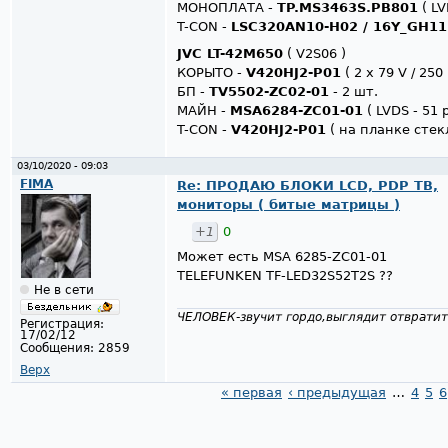
МОНОПЛАТА -
TP.MS3463S.PB801
( LV
T-CON -
LSC320AN10-H02 / 16Y_GH1
JVC LT-42M650
( V2S06 )
КОРЫТО -
V420HJ2-P01
( 2 x 79 V / 250
БП -
TV5502-ZC02-01
- 2 шт.
МАЙН -
MSA6284-ZC01-01
( LVDS - 51 p
T-CON -
V420HJ2-P01
( на планке стек
03/10/2020 - 09:03
FIMA
Re: ПРОДАЮ БЛОКИ LCD, PDP ТВ,
мониторы ( битые матрицы )
+1
0
Может есть MSA 6285-ZC01-01
TELEFUNKEN TF-LED32S52T2S ??
Не в сети
ЧЕЛОВЕК-звучит гордо,выглядит отвратит
Регистрация:
17/02/12
Сообщения:
2859
Верх
« первая
‹ предыдущая
…
4
5
6
Страницы