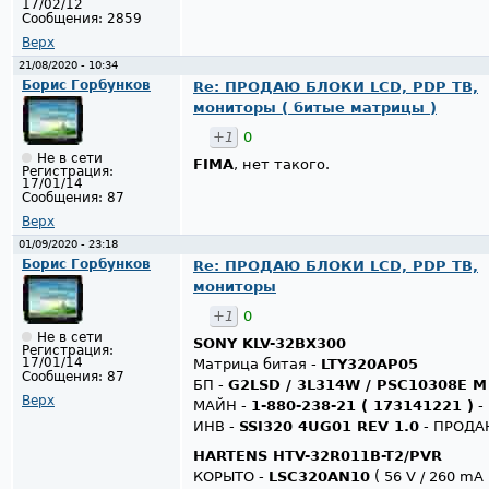
17/02/12
Сообщения:
2859
Верх
21/08/2020 - 10:34
Борис Горбунков
Re: ПРОДАЮ БЛОКИ LCD, PDP ТВ,
мониторы ( битые матрицы )
+1
0
Не в сети
FIMA
, нет такого.
Регистрация:
17/01/14
Сообщения:
87
Верх
01/09/2020 - 23:18
Борис Горбунков
Re: ПРОДАЮ БЛОКИ LCD, PDP ТВ,
мониторы
+1
0
Не в сети
SONY KLV-32BX300
Регистрация:
17/01/14
Матрица битая -
LTY320AP05
Сообщения:
87
БП -
G2LSD / 3L314W / PSC10308E M
Верх
МАЙН -
1-880-238-21 ( 173141221 )
-
ИНВ -
SSI320 4UG01 REV 1.0
- ПРОДА
HARTENS HTV-32R011B-T2/PVR
КОРЫТО -
LSC320AN10
( 56 V / 260 mA 