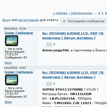
« первая
‹ предыдущая
…
4
5
6
Страницы
Вход
или
регистрация
для ответа
Последнее сообщение
19/11/2019 - 15:16
Борис Горбунков
Re: ПРОДАЮ БЛОКИ LCD, PDP ТВ,
мониторы ( битые матрицы )
+1
0
Не в сети
Александр766
, а партномер у блока
Регистрация:
17/01/14
Сообщения:
87
Верх
14/12/2019 - 12:07
Борис Горбунков
Re: ПРОДАЮ БЛОКИ LCD, PDP ТВ,
мониторы ( битые матрицы )
+1
0
Не в сети
SUPRA STV-LC32790WL
( V1L05 )
Регистрация:
17/01/14
Матрица битая -
HK315LEDM
Сообщения:
87
БП -
LK-PL320214A
- ПРОДАН
Верх
Майн -
T.MS18VG.72B 12023
- ПРОДА