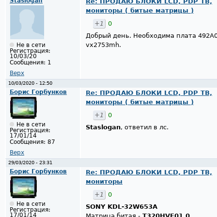
Staslogan
Re: ПРОДАЮ БЛОКИ LCD, PDP ТВ,
мониторы ( битые матрицы )
+1
0
Добрый день. Необходима плата 492A0
vx2753mh.
Не в сети
Регистрация:
10/03/20
Сообщения:
1
Верх
10/03/2020 - 12:50
Борис Горбунков
Re: ПРОДАЮ БЛОКИ LCD, PDP ТВ,
мониторы ( битые матрицы )
+1
0
Не в сети
Staslogan
, ответил в лс.
Регистрация:
17/01/14
Сообщения:
87
Верх
29/03/2020 - 23:31
Борис Горбунков
Re: ПРОДАЮ БЛОКИ LCD, PDP ТВ,
мониторы
+1
0
Не в сети
SONY KDL-32W653A
Регистрация:
17/01/14
Матрица битая -
T320HVF01.0