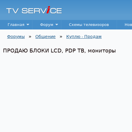
Пер
TV
Service
Main menu
Главная
Форум
Схемы телевизоров
Нов
»
»
Форумы
Общение
Куплю - Продам
Вы здесь
ПРОДАЮ БЛОКИ LCD, PDP ТВ, мониторы