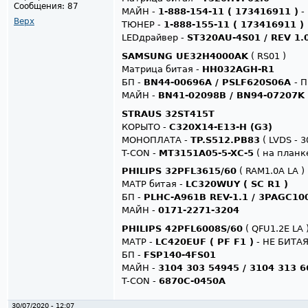
Сообщения:
87
МАЙН -
1-888-154-11 ( 173416911 )
-
Верх
ТЮНЕР -
1-888-155-11 ( 173416911 )
LEDдрайвер -
ST320AU-4S01 / REV 1.
SAMSUNG UE32H4000AK
( RS01 )
Матрица битая -
HH032AGH-R1
БП -
BN44-00696A / PSLF620S06A
- 
МАЙН -
BN41-02098B / BN94-07207K
STRAUS 32ST415T
КОРЫТО -
C320X14-E13-H (G3)
МОНОПЛАТА -
TP.S512.PB83
( LVDS - 3
T-CON -
MT3151A05-5-XC-5
( на планк
PHILIPS 32PFL3615/60
( RAM1.0A LA )
МАТР битая -
LC320WUY ( SC R1 )
БП -
PLHC-A961B REV-1.1 / 3PAGC10
МАЙН -
0171-2271-3204
PHILIPS 42PFL6008S/60
( QFU1.2E LA 
МАТР -
LC420EUF ( PF F1 )
- НЕ БИТА
БП -
FSP140-4FS01
МАЙН -
3104 303 54945 / 3104 313 
T-CON -
6870C-0450A
30/07/2020 - 12:07