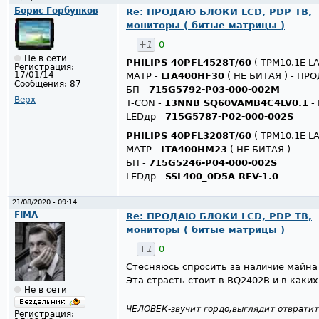
Борис Горбунков
Re: ПРОДАЮ БЛОКИ LCD, PDP ТВ,
мониторы ( битые матрицы )
+1
0
Не в сети
PHILIPS 40PFL4528T/60
( TPM10.1E LA
Регистрация:
17/01/14
МАТР -
LTA400HF30
( НЕ БИТАЯ ) - ПР
Сообщения:
87
БП -
715G5792-P03-000-002M
Верх
T-CON -
13NNB SQ60VAMB4C4LV0.1
-
LEDдр -
715G5787-P02-000-002S
PHILIPS 40PFL3208T/60
( TPM10.1E LA
МАТР -
LTA400HM23
( НЕ БИТАЯ )
БП -
715G5246-P04-000-002S
LEDдр -
SSL400_0D5A REV-1.0
21/08/2020 - 09:14
FIMA
Re: ПРОДАЮ БЛОКИ LCD, PDP ТВ,
мониторы ( битые матрицы )
+1
0
Стесняюсь спросить за наличие майна
Эта страсть стоит в BQ2402B и в каки
Не в сети
ЧЕЛОВЕК-звучит гордо,выглядит отвратит
Регистрация: