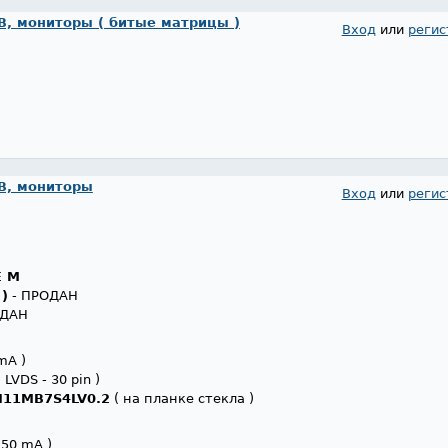
, мониторы ( битые матрицы )
Вход
или
регис
В, мониторы
Вход
или
регис
E M
 )
- ПРОДАН
ОДАН
mA )
 LVDS - 30 pin )
H11MB7S4LV0.2
( на планке стекла )
250 mA )