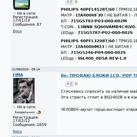
+1
0
PHILIPS 40PFL4528T/60
( TPM10.1E
Не в сети
МАТР -
LTA400HF30
( НЕ БИТАЯ ) -
Регистрация:
17/01/14
БП -
715G5792-P03-000-002M
Сообщения:
87
T-CON -
13NNB SQ60VAMB4C4LV0.
Верх
LEDдр -
715G5787-P02-000-002S
PHILIPS 40PFL3208T/60
( TPM10.1E
МАТР -
LTA400HM23
( НЕ БИТАЯ )
БП -
715G5246-P04-000-002S
LEDдр -
SSL400_0D5A REV-1.0
21/08/2020 - 09:14
FIMA
Re: ПРОДАЮ БЛОКИ LCD, PDP ТВ
+1
0
Стесняюсь спросить за наличие ма
Эта страсть стоит в BQ2402B и в к
Не в сети
ЧЕЛОВЕК-звучит гордо,выглядит отвра
Регистрация:
17/02/12
Сообщения:
2859
Верх