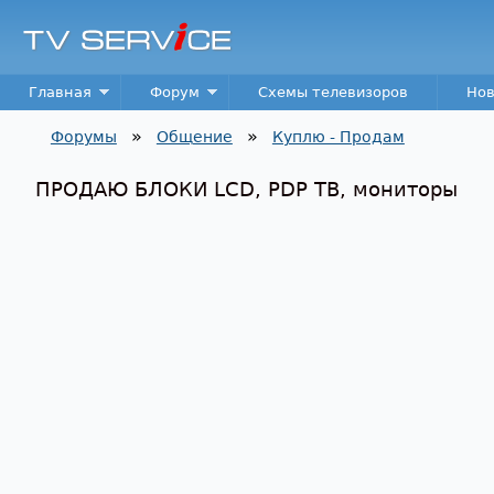
TV
Service
Main menu
Главная
Форум
Схемы телевизоров
Нов
»
»
Форумы
Общение
Куплю - Продам
Вы здесь
ПРОДАЮ БЛОКИ LCD, PDP ТВ, мониторы