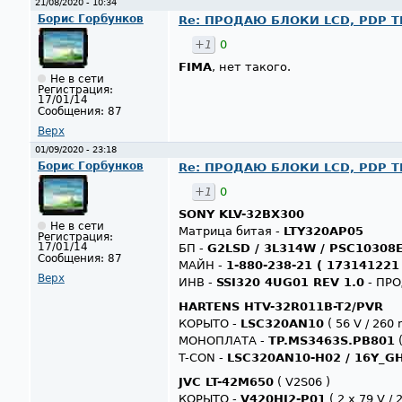
21/08/2020 - 10:34
Борис Горбунков
Re: ПРОДАЮ БЛОКИ LCD, PDP ТВ
+1
0
FIMA
, нет такого.
Не в сети
Регистрация:
17/01/14
Сообщения:
87
Верх
01/09/2020 - 23:18
Борис Горбунков
Re: ПРОДАЮ БЛОКИ LCD, PDP Т
+1
0
SONY KLV-32BX300
Не в сети
Матрица битая -
LTY320AP05
Регистрация:
17/01/14
БП -
G2LSD / 3L314W / PSC10308
Сообщения:
87
МАЙН -
1-880-238-21 ( 173141221
Верх
ИНВ -
SSI320 4UG01 REV 1.0
- ПР
HARTENS HTV-32R011B-T2/PVR
КОРЫТО -
LSC320AN10
( 56 V / 260 
МОНОПЛАТА -
TP.MS3463S.PB801
(
T-CON -
LSC320AN10-H02 / 16Y_G
JVC LT-42M650
( V2S06 )
КОРЫТО -
V420HJ2-P01
( 2 x 79 V / 