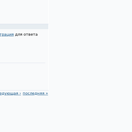
трация
для ответа
едующая ›
последняя »