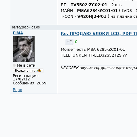
БП -
TV5502-ZC02-01
- 2 шт.
МАЙН -
MSA6284-ZC01-01
( LVDS - 
T-CON -
V420HJ2-P01
( на планке с
03/10/2020 - 09:03
FIMA
Re: ПРОДАЮ БЛОКИ LCD, PDP ТВ
+1
0
Может есть MSA 6285-ZC01-01
TELEFUNKEN TF-LED32S52T2S ??
Не в сети
ЧЕЛОВЕК-звучит гордо,выглядит отвра
Регистрация:
17/02/12
Сообщения:
2859
Верх
Страницы