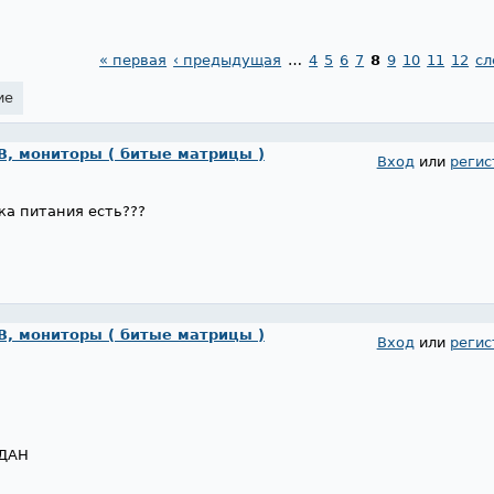
« первая
‹ предыдущая
…
4
5
6
7
8
9
10
11
12
сл
ие
, мониторы ( битые матрицы )
Вход
или
регис
ока питания есть???
, мониторы ( битые матрицы )
Вход
или
регис
ДАН