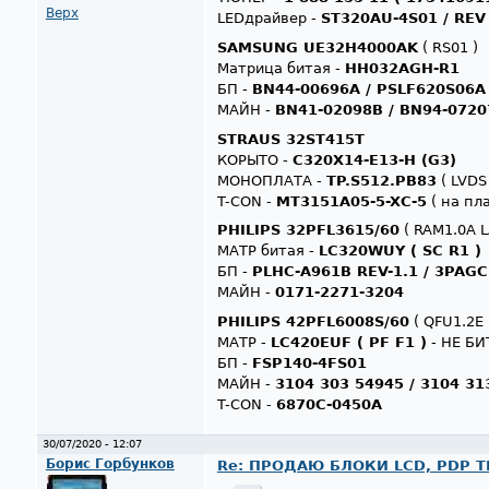
Верх
LEDдрайвер -
ST320AU-4S01 / REV
SAMSUNG UE32H4000AK
( RS01 )
Матрица битая -
HH032AGH-R1
БП -
BN44-00696A / PSLF620S06
МАЙН -
BN41-02098B / BN94-0720
STRAUS 32ST415T
КОРЫТО -
C320X14-E13-H (G3)
МОНОПЛАТА -
TP.S512.PB83
( LVDS
T-CON -
MT3151A05-5-XC-5
( на пл
PHILIPS 32PFL3615/60
( RAM1.0A L
МАТР битая -
LC320WUY ( SC R1 )
БП -
PLHC-A961B REV-1.1 / 3PAG
МАЙН -
0171-2271-3204
PHILIPS 42PFL6008S/60
( QFU1.2E 
МАТР -
LC420EUF ( PF F1 )
- НЕ БИ
БП -
FSP140-4FS01
МАЙН -
3104 303 54945 / 3104 31
T-CON -
6870C-0450A
30/07/2020 - 12:07
Борис Горбунков
Re: ПРОДАЮ БЛОКИ LCD, PDP ТВ