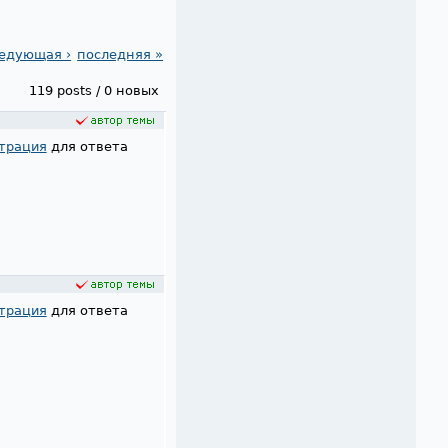
едующая ›
последняя »
119 posts / 0 новых
трация
для ответа
трация
для ответа