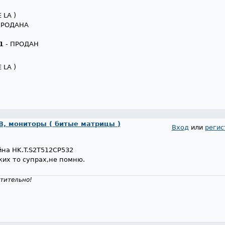
 LA )
 ПРОДАНА
1
- ПРОДАН
 LA )
, мониторы ( битые матрицы )
Вход
или
регис
йна HK.T.S2T512CP532
аких то супрах,не помню.
тительно!