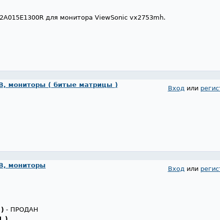
2A015E1300R для монитора ViewSonic vx2753mh.
, мониторы ( битые матрицы )
Вход
или
регис
В, мониторы
Вход
или
регис
 )
- ПРОДАН
1 )