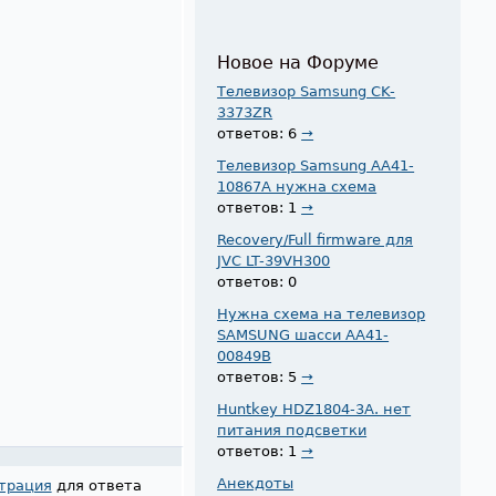
Новое на Форуме
Телевизор Samsung CK-
3373ZR
ответов: 6
→
Телевизор Samsung AA41-
10867A нужна схема
ответов: 1
→
Recovery/Full firmware для
JVC LT-39VH300
ответов: 0
Нужна схема на телевизор
SAMSUNG шасси AA41-
00849B
ответов: 5
→
Huntkey HDZ1804-3A. нет
питания подсветки
ответов: 1
→
Анекдоты
трация
для ответа