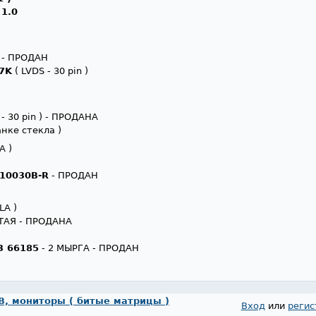
 1.0
A
- ПРОДАН
7K
( LVDS - 30 pin )
 - 30 pin ) - ПРОДАНА
анке стекла )
A )
C10030B-R
- ПРОДАН
LA )
ТАЯ - ПРОДАНА
3 66185
- 2 МЫРГА - ПРОДАН
, мониторы ( битые матрицы )
Вход
или
регис