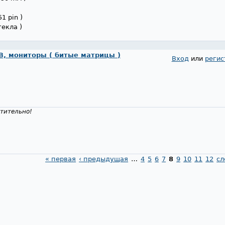
51 pin )
текла )
, мониторы ( битые матрицы )
Вход
или
регис
тительно!
« первая
‹ предыдущая
…
4
5
6
7
8
9
10
11
12
сл