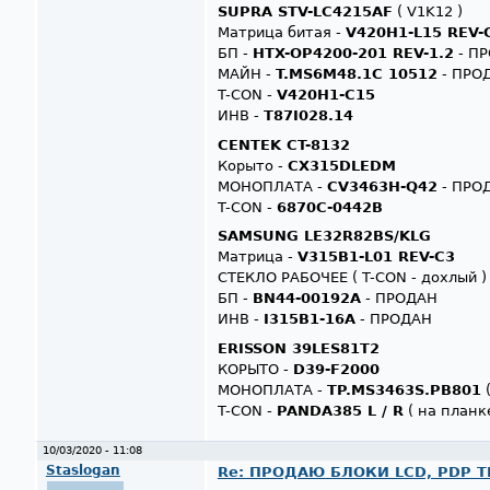
SUPRA STV-LC4215AF
( V1K12 )
Матрица битая -
V420H1-L15 REV-
БП -
HTX-OP4200-201 REV-1.2
- П
МАЙН -
T.MS6M48.1C 10512
- ПРО
T-CON -
V420H1-C15
ИНВ -
T87I028.14
CENTEK CT-8132
Корыто -
CX315DLEDM
МОНОПЛАТА -
CV3463H-Q42
- ПРО
T-CON -
6870C-0442B
SAMSUNG LE32R82BS/KLG
Матрица -
V315B1-L01 REV-C3
СТЕКЛО РАБОЧЕЕ ( T-CON - дохлый )
БП -
BN44-00192A
- ПРОДАН
ИНВ -
I315B1-16A
- ПРОДАН
ERISSON 39LES81T2
КОРЫТО -
D39-F2000
МОНОПЛАТА -
TP.MS3463S.PB801
(
T-CON -
PANDA385 L / R
( на планк
10/03/2020 - 11:08
Staslogan
Re: ПРОДАЮ БЛОКИ LCD, PDP ТВ