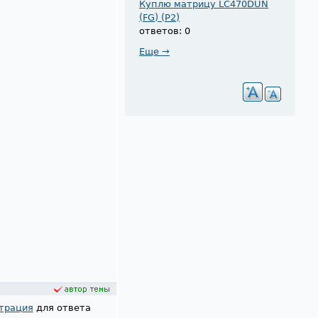
Куплю матрицу LC470DUN
(FG) (P2)
ответов: 0
Еще →
трация
для ответа