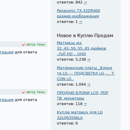
ответов: 842
→
Panasonic TX-32DR400
размер изображения
ответов: 1
→
Новое в Куплю-Продам
Матрицы жк
32..43..50..55..65 дюймов
трация
для ответа
..Full HD .. UHD
ответов: 5,238
→
Материнские платы _Блоки
тв LG --- ПОДСВЕТКА LG -. . T-
CON LG .
ответов: 1,044
→
ПРОДАЮ БЛОКИ LCD, PDP
ТВ, мониторы
трация
для ответа
ответов: 118
→
Куплю матрицу для LG
32LQ63506LA
ответов: 0