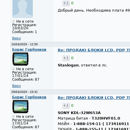
+1
0
Добрый день. Необходима плата 49
Не в сети
Регистрация:
10/03/20
Сообщения:
1
Верх
10/03/2020 - 12:50
Борис Горбунков
Re: ПРОДАЮ БЛОКИ LCD, PDP ТВ
+1
0
Staslogan
, ответил в лс.
Не в сети
Регистрация:
17/01/14
Сообщения:
87
Верх
29/03/2020 - 23:31
Борис Горбунков
Re: ПРОДАЮ БЛОКИ LCD, PDP Т
+1
0
SONY KDL-32W653A
Не в сети
Матрица битая -
T320HVF01.0
Регистрация:
17/01/14
МАЙН -
1-888-154-11 ( 173416911
Сообщения:
87
ТЮНЕР -
1-888-155-11 ( 17341691