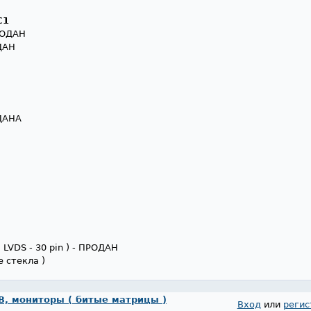
C1
РОДАН
ДАН
ДАНА
 LVDS - 30 pin ) - ПРОДАН
е стекла )
, мониторы ( битые матрицы )
Вход
или
регис