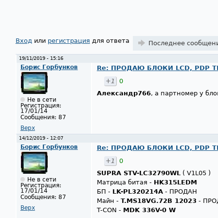
Страницы
Вход
или
регистрация
для ответа
Последнее сообщен
19/11/2019 - 15:16
Борис Горбунков
Re: ПРОДАЮ БЛОКИ LCD, PDP ТВ
+1
0
Александр766
, а партномер у бл
Не в сети
Регистрация:
17/01/14
Сообщения:
87
Верх
14/12/2019 - 12:07
Борис Горбунков
Re: ПРОДАЮ БЛОКИ LCD, PDP ТВ
+1
0
SUPRA STV-LC32790WL
( V1L05 )
Не в сети
Матрица битая -
HK315LEDM
Регистрация:
17/01/14
БП -
LK-PL320214A
- ПРОДАН
Сообщения:
87
Майн -
T.MS18VG.72B 12023
- ПРО
Верх
T-CON -
MDK 336V-0 W