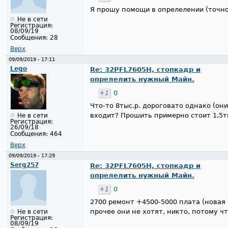
Я прошу помощи в опрелелении (точно
Не в сети
Регистрация:
08/09/19
Сообщения:
28
Верх
09/09/2019 - 17:11
Lego
Re: 32PFL7605H, стопкадр и
опрелелить нужный Майн.
+1
0
Что-то 8тыс.р. дороговато однако (они
входит? Прошить примерно стоит 1,5т
Не в сети
Регистрация:
26/09/18
Сообщения:
464
Верх
09/09/2019 - 17:29
Serg257
Re: 32PFL7605H, стопкадр и
опрелелить нужный Майн.
+1
0
2700 ремонт +4500-5000 плата (новая 
прочее они не хотят, никто, потому ч
Не в сети
Регистрация:
08/09/19