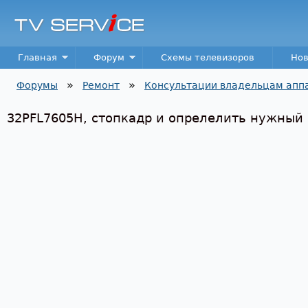
Пер
TV
Service
Main menu
Главная
Форум
Схемы телевизоров
Нов
»
»
Форумы
Ремонт
Консультации владельцам апп
Вы здесь
32PFL7605H, стопкадр и опрелелить нужный