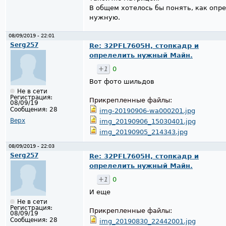
В общем хотелось бы понять, как опр
нужную.
08/09/2019 - 22:01
Serg257
Re: 32PFL7605H, стопкадр и
опрелелить нужный Майн.
+1
0
Вот фото шильдов
Не в сети
Регистрация:
Прикрепленные файлы:
08/09/19
Сообщения:
28
img-20190906-wa000201.jpg
Верх
img_20190906_15030401.jpg
img_20190905_214343.jpg
08/09/2019 - 22:03
Serg257
Re: 32PFL7605H, стопкадр и
опрелелить нужный Майн.
+1
0
И еще
Не в сети
Регистрация:
Прикрепленные файлы:
08/09/19
Сообщения:
28
img_20190830_22442001.jpg