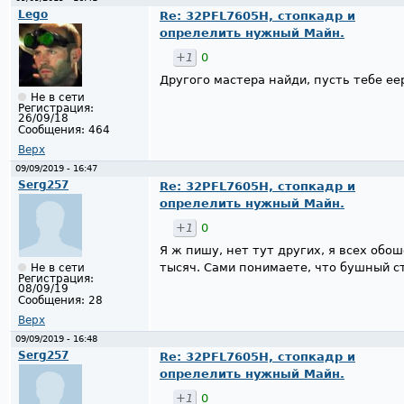
Lego
Re: 32PFL7605H, стопкадр и
опрелелить нужный Майн.
+1
0
Другого мастера найди, пусть тебе e
Не в сети
Регистрация:
26/09/18
Сообщения:
464
Верх
09/09/2019 - 16:47
Serg257
Re: 32PFL7605H, стопкадр и
опрелелить нужный Майн.
+1
0
Я ж пишу, нет тут других, я всех обо
тысяч. Сами понимаете, что бушный ст
Не в сети
Регистрация:
08/09/19
Сообщения:
28
Верх
09/09/2019 - 16:48
Serg257
Re: 32PFL7605H, стопкадр и
опрелелить нужный Майн.
+1
0