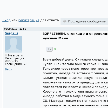
Страницы
Вход
или
регистрация
для ответа
Последнее сообщение
08/09/2019 - 21:58
Serg257
32PFL7605H, стопкадр и опрелели
нужный Майн.
+1
0
Не в сети
Регистрация:
Всем добрый день. Ситуация следующа
08/09/19
куплен как только вышла серия. С зав
Сообщения:
28
Телевизор через некоторое прр просм
Верх
понятно, иногда от вставки флешки, и
Бывает уходит в циклическую перезагру
наложение какого-то предыдущего кад
появляется-исчезает с некоей период
Короче этот телек стоял практически,
иногда работал в виде звукого фона. 
СЦ. Мастера толком не понимают что 
про нанд что-то, но я не понял что им