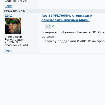
Сообщения:
28
Верх
09/09/2019 - 17:43
Lego
Re: 32PFL7605H, стопкадр и
опрелелить нужный Майн.
+1
0
Говорите пробовали обновить ПО. Обно
остался?
Не в сети
Регистрация:
В службу поддержки ФИЛИПС не пробо
26/09/18
Сообщения:
464
Верх
Страницы