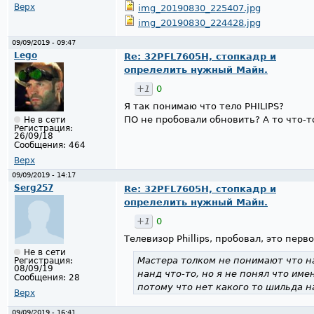
Верх
img_20190830_225407.jpg
img_20190830_224428.jpg
09/09/2019 - 09:47
Lego
Re: 32PFL7605H, стопкадр и
опрелелить нужный Майн.
+1
0
Я так понимаю что тело PHILIPS?
ПО не пробовали обновить? А то что-т
Не в сети
Регистрация:
26/09/18
Сообщения:
464
Верх
09/09/2019 - 14:17
Serg257
Re: 32PFL7605H, стопкадр и
опрелелить нужный Майн.
+1
0
Телевизор Phillips, пробовал, это перв
Не в сети
Мастера толком не понимают что на
Регистрация:
08/09/19
нанд что-то, но я не понял что име
Сообщения:
28
потому что нет какого то шильда н
Верх
09/09/2019 - 16:41