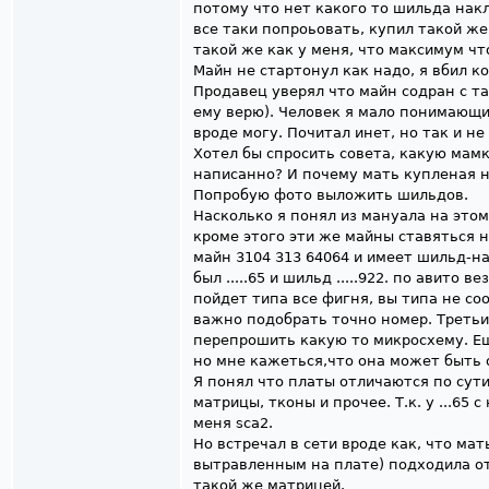
потому что нет какого то шильда накл
все таки попроьовать, купил такой же
такой же как у меня, что максимум ч
Майн не стартонул как надо, я вбил ко
Продавец уверял что майн содран с та
ему верю). Человек я мало понимающи
вроде могу. Почитал инет, но так и н
Хотел бы спросить совета, какую мамк
написанно? И почему мать купленая н
Попробую фото выложить шильдов.
Насколько я понял из мануала на этом
кроме этого эти же майны ставяться 
майн 3104 313 64064 и имеет шильд-н
был .....65 и шильд .....922. по авито в
пойдет типа все фигня, вы типа не со
важно подобрать точно номер. Третьи,
перепрошить какую то микросхему. Ещ
но мне кажеться,что она может быть 
Я понял что платы отличаются по сут
матрицы, тконы и прочее. Т.к. у ...65 с
меня sca2.
Но встречал в сети вроде как, что ма
вытравленным на плате) подходила от
такой же матрицей.