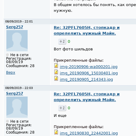
В общем хотелось бы понять, как опр
нужную.
08/09/2019 - 22:01
Serg257
Re: 32PFL7605H, стопкадр и
опрелелить нужный Майн.
+1
0
Вот фото шильдов
Не в сети
Регистрация:
Прикрепленные файлы:
08/09/19
Сообщения:
28
img-20190906-wa000201.jpg
Верх
img_20190906_15030401.jpg
img_20190905_214343.jpg
08/09/2019 - 22:03
Serg257
Re: 32PFL7605H, стопкадр и
опрелелить нужный Майн.
+1
0
И еще
Не в сети
Регистрация:
Прикрепленные файлы:
08/09/19
Сообщения:
28
img_20190830_22442001.jpg