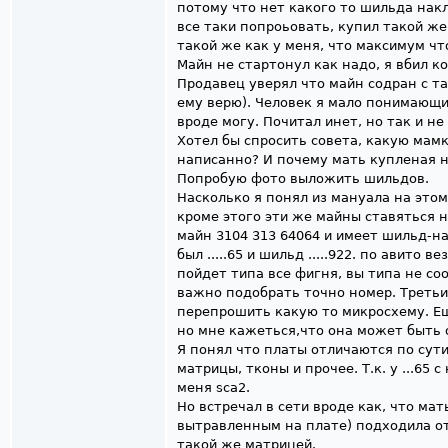
потому что нет какого то шильда накл
все таки попроьовать, купил такой же
такой же как у меня, что максимум ч
Майн не стартонул как надо, я вбил ко
Продавец уверял что майн содран с та
ему верю). Человек я мало понимающи
вроде могу. Почитал инет, но так и н
Хотел бы спросить совета, какую мамк
написанно? И почему мать купленая н
Попробую фото выложить шильдов.
Насколько я понял из мануала на этом
кроме этого эти же майны ставяться 
майн 3104 313 64064 и имеет шильд-н
был .....65 и шильд .....922. по авито в
пойдет типа все фигня, вы типа не со
важно подобрать точно номер. Третьи,
перепрошить какую то микросхему. Ещ
но мне кажеться,что она может быть 
Я понял что платы отличаются по сут
матрицы, тконы и прочее. Т.к. у ...65 с
меня sca2.
Но встречал в сети вроде как, что ма
вытравленным на плате) подходила от
такой же матрицей.