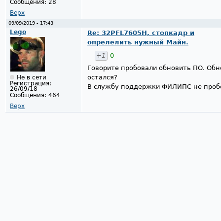
Сообщения:
28
Верх
09/09/2019 - 17:43
Lego
Re: 32PFL7605H, стопкадр и
опрелелить нужный Майн.
+1
0
Говорите пробовали обновить ПО. Обно
остался?
Не в сети
Регистрация:
В службу поддержки ФИЛИПС не пробо
26/09/18
Сообщения:
464
Верх
Страницы