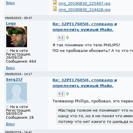
Верх
img_20190830_225407.jpg
img_20190830_224428.jpg
09/09/2019 - 09:47
Lego
Re: 32PFL7605H, стопкадр и
опрелелить нужный Майн.
+1
0
Я так понимаю что тело PHILIPS?
ПО не пробовали обновить? А то что-т
Не в сети
Регистрация:
26/09/18
Сообщения:
464
Верх
09/09/2019 - 14:17
Serg257
Re: 32PFL7605H, стопкадр и
опрелелить нужный Майн.
+1
0
Телевизор Phillips, пробовал, это перв
Не в сети
Мастера толком не понимают что на
Регистрация:
08/09/19
нанд что-то, но я не понял что име
Сообщения:
28
потому что нет какого то шильда н
Верх
09/09/2019 - 16:41