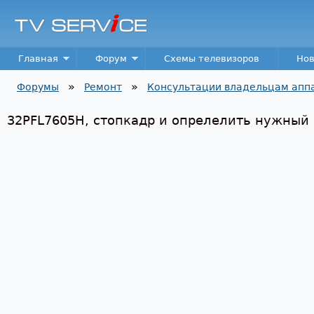
Пер
TV
Service
Main menu
Главная
Форум
Схемы телевизоров
Нов
»
»
Форумы
Ремонт
Консультации владельцам апп
Вы здесь
32PFL7605H, стопкадр и опрелелить нужный