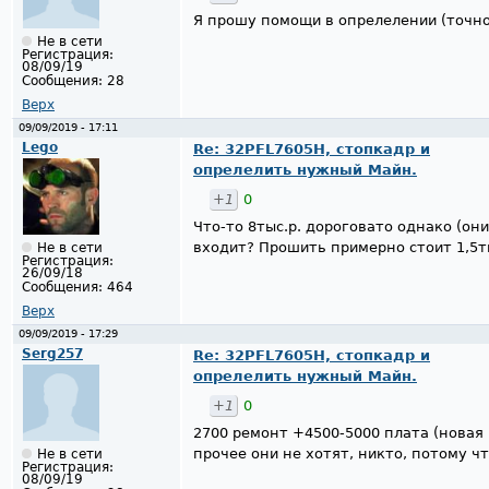
Я прошу помощи в опрелелении (точно
Не в сети
Регистрация:
08/09/19
Сообщения:
28
Верх
09/09/2019 - 17:11
Lego
Re: 32PFL7605H, стопкадр и
опрелелить нужный Майн.
+1
0
Что-то 8тыс.р. дороговато однако (они
входит? Прошить примерно стоит 1,5т
Не в сети
Регистрация:
26/09/18
Сообщения:
464
Верх
09/09/2019 - 17:29
Serg257
Re: 32PFL7605H, стопкадр и
опрелелить нужный Майн.
+1
0
2700 ремонт +4500-5000 плата (новая 
прочее они не хотят, никто, потому ч
Не в сети
Регистрация:
08/09/19