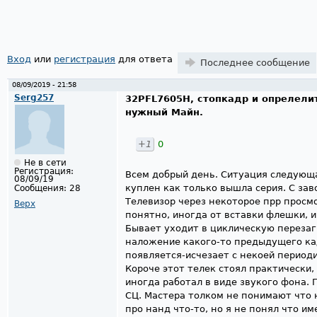
Страницы
Вход
или
регистрация
для ответа
Последнее сообщение
08/09/2019 - 21:58
Serg257
32PFL7605H, стопкадр и опрелели
нужный Майн.
+1
0
Не в сети
Регистрация:
Всем добрый день. Ситуация следующа
08/09/19
куплен как только вышла серия. С зав
Сообщения:
28
Телевизор через некоторое прр просм
Верх
понятно, иногда от вставки флешки, и
Бывает уходит в циклическую перезагру
наложение какого-то предыдущего кад
появляется-исчезает с некоей период
Короче этот телек стоял практически,
иногда работал в виде звукого фона. 
СЦ. Мастера толком не понимают что 
про нанд что-то, но я не понял что им