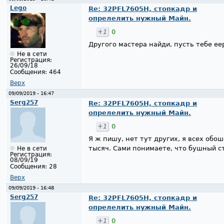
Lego
Re: 32PFL7605H, стопкадр и
опрелелить нужный Майн.
+1
0
Другого мастера найди, пусть тебе e
Не в сети
Регистрация:
26/09/18
Сообщения:
464
Верх
09/09/2019 - 16:47
Serg257
Re: 32PFL7605H, стопкадр и
опрелелить нужный Майн.
+1
0
Я ж пишу, нет тут других, я всех обо
тысяч. Сами понимаете, что бушный ст
Не в сети
Регистрация:
08/09/19
Сообщения:
28
Верх
09/09/2019 - 16:48
Serg257
Re: 32PFL7605H, стопкадр и
опрелелить нужный Майн.
+1
0