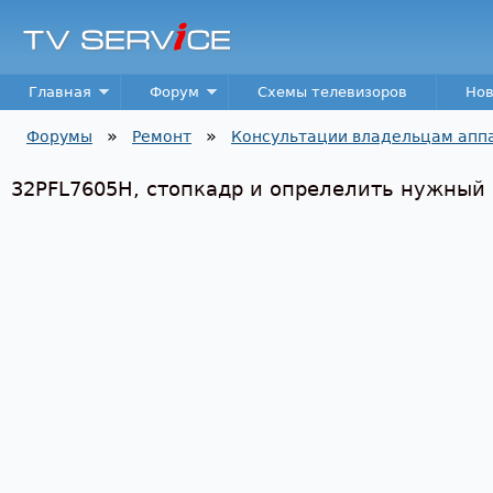
Пер
TV
Service
Main menu
Главная
Форум
Схемы телевизоров
Нов
»
»
Форумы
Ремонт
Консультации владельцам апп
Вы здесь
32PFL7605H, стопкадр и опрелелить нужный