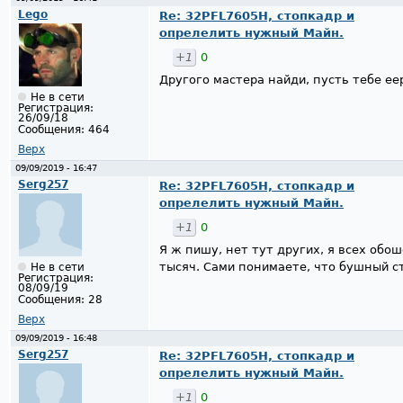
Lego
Re: 32PFL7605H, стопкадр и
опрелелить нужный Майн.
+1
0
Другого мастера найди, пусть тебе e
Не в сети
Регистрация:
26/09/18
Сообщения:
464
Верх
09/09/2019 - 16:47
Serg257
Re: 32PFL7605H, стопкадр и
опрелелить нужный Майн.
+1
0
Я ж пишу, нет тут других, я всех обо
тысяч. Сами понимаете, что бушный ст
Не в сети
Регистрация:
08/09/19
Сообщения:
28
Верх
09/09/2019 - 16:48
Serg257
Re: 32PFL7605H, стопкадр и
опрелелить нужный Майн.
+1
0