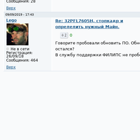
Сообщения:
28
Верх
09/09/2019 - 17:43
Lego
Re: 32PFL7605H, стопкадр и
опрелелить нужный Майн.
+1
0
Говорите пробовали обновить ПО. Обно
остался?
Не в сети
Регистрация:
В службу поддержки ФИЛИПС не пробо
26/09/18
Сообщения:
464
Верх
Страницы