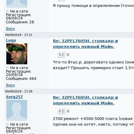
Я прошу помощи в опрелелении (точно
Не в сети
Регистрация:
08/09/19
Сообщения:
28
Верх
09/09/2019 - 17:11
Lego
Re: 32PFL7605H, стопкадр и
опрелелить нужный Майн.
+1
0
Что-то 8тыс.р. дороговато однако (они
входит? Прошить примерно стоит 1,5т
Не в сети
Регистрация:
26/09/18
Сообщения:
464
Верх
09/09/2019 - 17:29
Serg257
Re: 32PFL7605H, стопкадр и
опрелелить нужный Майн.
+1
0
2700 ремонт +4500-5000 плата (новая 
прочее они не хотят, никто, потому ч
Не в сети
Регистрация:
08/09/19