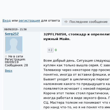
Страницы
Вход
или
регистрация
для ответа
Последнее сообщение
08/09/2019 - 21:58
Serg257
32PFL7605H, стопкадр и опрелели
нужный Майн.
+1
0
Не в сети
Регистрация:
Всем добрый день. Ситуация следующа
08/09/19
куплен как только вышла серия. С зав
Сообщения:
28
Телевизор через некоторое прр просм
Верх
понятно, иногда от вставки флешки, и
Бывает уходит в циклическую перезагру
наложение какого-то предыдущего кад
появляется-исчезает с некоей период
Короче этот телек стоял практически,
иногда работал в виде звукого фона. 
СЦ. Мастера толком не понимают что 
про нанд что-то, но я не понял что им