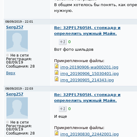
В общем хотелось бы понять, как опр
нужную.
08/09/2019 - 22:01
Serg257
Re: 32PFL7605H, стопкадр и
опрелелить нужный Майн.
+1
0
Вот фото шильдов
Не в сети
Регистрация:
Прикрепленные файлы:
08/09/19
Сообщения:
28
img-20190906-wa000201.jpg
Верх
img_20190906_15030401.jpg
img_20190905_214343.jpg
08/09/2019 - 22:03
Serg257
Re: 32PFL7605H, стопкадр и
опрелелить нужный Майн.
+1
0
И еще
Не в сети
Регистрация:
Прикрепленные файлы:
08/09/19
Сообщения:
28
img_20190830_22442001.jpg