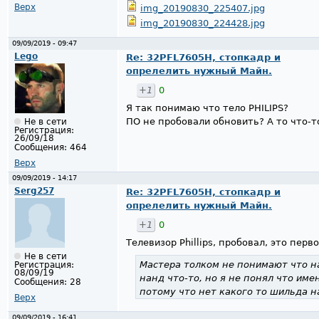
Верх
img_20190830_225407.jpg
img_20190830_224428.jpg
09/09/2019 - 09:47
Lego
Re: 32PFL7605H, стопкадр и
опрелелить нужный Майн.
+1
0
Я так понимаю что тело PHILIPS?
ПО не пробовали обновить? А то что-т
Не в сети
Регистрация:
26/09/18
Сообщения:
464
Верх
09/09/2019 - 14:17
Serg257
Re: 32PFL7605H, стопкадр и
опрелелить нужный Майн.
+1
0
Телевизор Phillips, пробовал, это перв
Не в сети
Мастера толком не понимают что на
Регистрация:
08/09/19
нанд что-то, но я не понял что име
Сообщения:
28
потому что нет какого то шильда н
Верх
09/09/2019 - 16:41