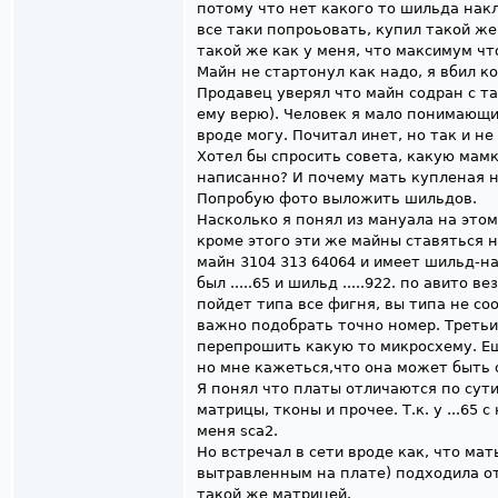
потому что нет какого то шильда накл
все таки попроьовать, купил такой же
такой же как у меня, что максимум ч
Майн не стартонул как надо, я вбил ко
Продавец уверял что майн содран с та
ему верю). Человек я мало понимающи
вроде могу. Почитал инет, но так и н
Хотел бы спросить совета, какую мамк
написанно? И почему мать купленая н
Попробую фото выложить шильдов.
Насколько я понял из мануала на этом
кроме этого эти же майны ставяться 
майн 3104 313 64064 и имеет шильд-н
был .....65 и шильд .....922. по авито в
пойдет типа все фигня, вы типа не со
важно подобрать точно номер. Третьи,
перепрошить какую то микросхему. Ещ
но мне кажеться,что она может быть 
Я понял что платы отличаются по сут
матрицы, тконы и прочее. Т.к. у ...65 с
меня sca2.
Но встречал в сети вроде как, что ма
вытравленным на плате) подходила от
такой же матрицей.