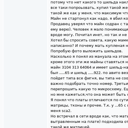
потому что нет какого то шильда накл
все таки попроьовать, купил такой же
такой же как у меня, что максимум ч
Майн не стартонул как надо, я вбил ко
Продавец уверял что майн содран с та
ему верю). Человек я мало понимающи
вроде могу. Почитал инет, но так и н
Хотел бы спросить совета, какую мамк
написанно? И почему мать купленая н
Попробую фото выложить шильдов.
Насколько я понял из мануала на этом
кроме этого эти же майны ставяться 
майн 3104 313 64064 и имеет шильд-н
был .....65 и шильд .....922. по авито в
пойдет типа все фигня, вы типа не со
важно подобрать точно номер. Третьи,
перепрошить какую то микросхему. Ещ
но мне кажеться,что она может быть 
Я понял что платы отличаются по сут
матрицы, тконы и прочее. Т.к. у ...65 с
меня sca2.
Но встречал в сети вроде как, что ма
вытравленным на плате) подходила от
такой же матрицей.