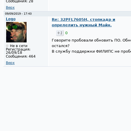
Сообщения:
28
Верх
09/09/2019 - 17:43
Lego
Re: 32PFL7605H, стопкадр и
опрелелить нужный Майн.
+1
0
Говорите пробовали обновить ПО. Обно
остался?
Не в сети
Регистрация:
В службу поддержки ФИЛИПС не пробо
26/09/18
Сообщения:
464
Верх
Страницы