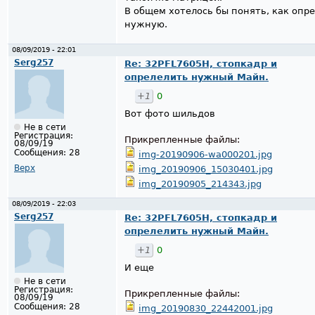
В общем хотелось бы понять, как опр
нужную.
08/09/2019 - 22:01
Serg257
Re: 32PFL7605H, стопкадр и
опрелелить нужный Майн.
+1
0
Вот фото шильдов
Не в сети
Регистрация:
Прикрепленные файлы:
08/09/19
Сообщения:
28
img-20190906-wa000201.jpg
Верх
img_20190906_15030401.jpg
img_20190905_214343.jpg
08/09/2019 - 22:03
Serg257
Re: 32PFL7605H, стопкадр и
опрелелить нужный Майн.
+1
0
И еще
Не в сети
Регистрация:
Прикрепленные файлы:
08/09/19
Сообщения:
28
img_20190830_22442001.jpg