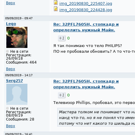
Верх
img_20190830_225407.jpg
img_20190830_224428.jpg
09/09/2019 - 09:47
Lego
Re: 32PFL7605H, стопкадр и
опрелелить нужный Майн.
+1
0
Я так понимаю что тело PHILIPS?
ПО не пробовали обновить? А то что-т
Не в сети
Регистрация:
26/09/18
Сообщения:
464
Верх
09/09/2019 - 14:17
Serg257
Re: 32PFL7605H, стопкадр и
опрелелить нужный Майн.
+1
0
Телевизор Phillips, пробовал, это перв
Не в сети
Мастера толком не понимают что на
Регистрация:
08/09/19
нанд что-то, но я не понял что име
Сообщения:
28
потому что нет какого то шильда н
Верх
09/09/2019 - 16:41