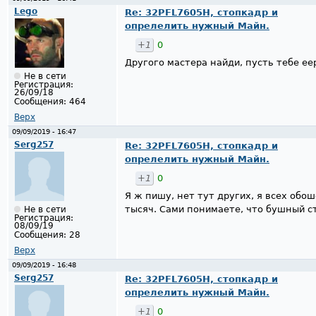
Lego
Re: 32PFL7605H, стопкадр и
опрелелить нужный Майн.
+1
0
Другого мастера найди, пусть тебе e
Не в сети
Регистрация:
26/09/18
Сообщения:
464
Верх
09/09/2019 - 16:47
Serg257
Re: 32PFL7605H, стопкадр и
опрелелить нужный Майн.
+1
0
Я ж пишу, нет тут других, я всех обо
тысяч. Сами понимаете, что бушный ст
Не в сети
Регистрация:
08/09/19
Сообщения:
28
Верх
09/09/2019 - 16:48
Serg257
Re: 32PFL7605H, стопкадр и
опрелелить нужный Майн.
+1
0