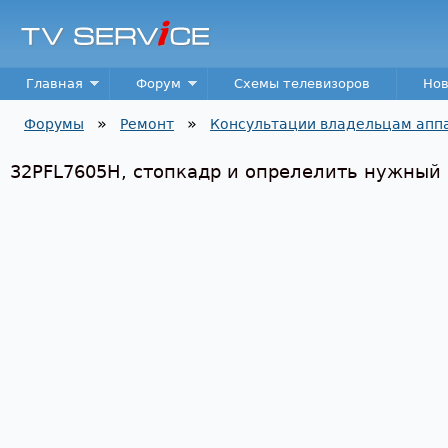
Пер
TV
Service
Main menu
Главная
Форум
Схемы телевизоров
Нов
»
»
Форумы
Ремонт
Консультации владельцам апп
Вы здесь
32PFL7605H, стопкадр и опрелелить нужный