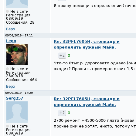
Я прошу помощи в опрелелении (точно
Не в сети
Регистрация:
08/09/19
Сообщения:
28
Верх
09/09/2019 - 17:11
Lego
Re: 32PFL7605H, стопкадр и
опрелелить нужный Майн.
+1
0
Что-то 8тыс.р. дороговато однако (они
входит? Прошить примерно стоит 1,5т
Не в сети
Регистрация:
26/09/18
Сообщения:
464
Верх
09/09/2019 - 17:29
Serg257
Re: 32PFL7605H, стопкадр и
опрелелить нужный Майн.
+1
0
2700 ремонт +4500-5000 плата (новая 
прочее они не хотят, никто, потому ч
Не в сети
Регистрация:
08/09/19