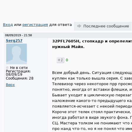
Страницы
Вход
или
регистрация
для ответа
Последнее сообщение
08/09/2019 - 21:58
Serg257
32PFL7605H, стопкадр и опрелели
нужный Майн.
+1
0
Не в сети
Регистрация:
Всем добрый день. Ситуация следующа
08/09/19
куплен как только вышла серия. С зав
Сообщения:
28
Телевизор через некоторое прр просм
Верх
понятно, иногда от вставки флешки, и
Бывает уходит в циклическую перезагру
наложение какого-то предыдущего кад
появляется-исчезает с некоей период
Короче этот телек стоял практически,
иногда работал в виде звукого фона. 
СЦ. Мастера толком не понимают что 
про нанд что-то, но я не понял что им