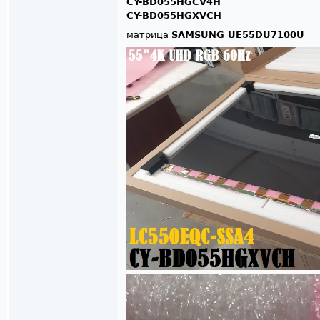
CY-BD055HGCV4H
CY-BD055HGXVCH
матрица
SAMSUNG UE55DU7100U