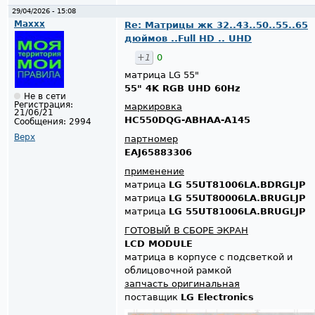
29/04/2026 - 15:08
Maxxx
Re: Матрицы жк 32..43..50..55..65
дюймов ..Full HD .. UHD
+1
0
матрица LG 55"
55" 4K RGB UHD 60Hz
Не в сети
Регистрация:
маркировка
21/06/21
HC550DQG-ABHAA-A145
Сообщения:
2994
Верх
партномер
EAJ65883306
применение
матрица
LG 55UT81006LA.BDRGLJP
матрица
LG 55UT80006LA.BRUGLJP
матрица
LG 55UT81006LA.BRUGLJP
ГОТОВЫЙ В СБОРЕ ЭКРАН
LCD MODULE
матрица в корпусе с подсветкой и
облицовочной рамкой
запчасть оригинальная
поставщик
LG Electronics