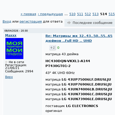
« первая
‹ предыдущая
…
510
511
512
513
514
515
Страницы
Вход
или
регистрация
для ответа
Последнее сообщение
08/04/2026 - 20:30
Maxxx
Re: Матрицы жк 32..43..50..55..65
дюймов ..Full HD .. UHD
+1
0
матрица 43 дюйма
HC430DQN-VKXL1-A144
Не в сети
Регистрация:
PT430GT01-2
21/06/21
Сообщения:
2994
43" 4K UHD 60Hz
Верх
матрица
LG 43UP75006LF.DRUSLJU
матрица
LG 43UP76906LE.DRUSLJU
матрица
LG 43UN74006LB.DRUSLJU
матрица
LG 43UN73006LC.DRUSLJU
матрица
LG 43UN73906LE.DRUSLJU
поставщик
LG ELECTRONICS
оригинал