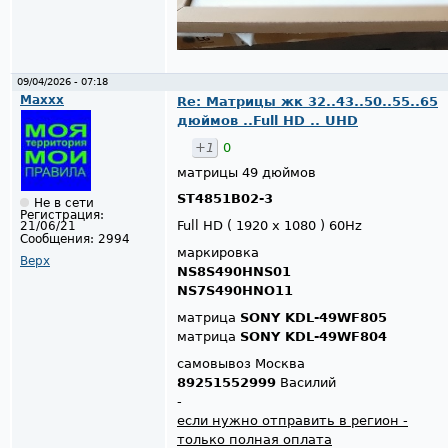
09/04/2026 - 07:18
Maxxx
Re: Матрицы жк 32..43..50..55..65
дюймов ..Full HD .. UHD
+1
0
матрицы 49 дюймов
ST4851B02-3
Не в сети
Регистрация:
Full HD ( 1920 x 1080 ) 60Hz
21/06/21
Сообщения:
2994
маркировка
Верх
NS8S490HNS01
NS7S490HNO11
матрица
SONY KDL-49WF805
матрица
SONY KDL-49WF804
самовывоз Москва
89251552999
Василий
-
если нужно отправить в регион -
только полная оплата