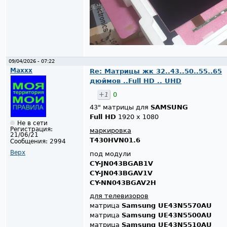
09/04/2026 - 07:22
Maxxx
Re: Матрицы жк 32..43..50..55..65
дюймов ..Full HD .. UHD
+1
0
43" матрицы для
SAMSUNG
Full HD
1920 x 1080
Не в сети
Регистрация:
маркировка
21/06/21
T430HVN01.6
Сообщения:
2994
Верх
под модули
CY-JN043BGAB1V
CY-JN043BGAV1V
CY-NN043BGAV2H
для телевизоров
матрица
Samsung UE43N5570AU
матрица
Samsung UE43N5500AU
матрица
Samsung UE43N5510AU