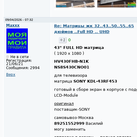
09/04/2026 - 07:32
Maxxx
Re: Матрицы жк 32..43..50..55..65
дюймов ..Full HD .. UHD
+1
0
43" FULL HD матрица
( 1920 x 1080 )
Не в сети
Регистрация:
HV430FHB-N1K
21/06/21
NS8S430CNO01
Сообщения:
2994
Верх
для телевизора
матрица
SONY KDL-43RF453
готовый в сборе экран в корпусе с по
LCD-Module
оригинал
поставщик-SONY
самовывоз-Москва
89251552999
Василий
могу заменить