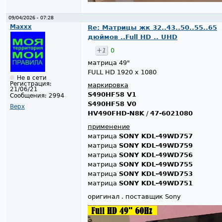
09/04/2026 - 07:28
Maxxx
Re: Матрицы жк 32..43..50..55..65
дюймов ..Full HD .. UHD
+1
0
матрица 49"
FULL HD 1920 x 1080
Не в сети
Регистрация:
маркировка
21/06/21
S490HF58 V1
Сообщения:
2994
S490HF58 V0
Верх
HV490FHD-N8K
/
47-6021080
применение
матрица
SONY KDL-49WD757
матрица
SONY KDL-49WD759
матрица
SONY KDL-49WD756
матрица
SONY KDL-49WD755
матрица
SONY KDL-49WD753
матрица
SONY KDL-49WD751
оригинал . поставщик Sony