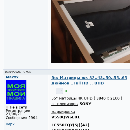
09/04/2026 - 07:36
Maxxx
Re: Матрицы жк 32..43..50..55..65
дюймов ..Full HD .. UHD
+1
0
55" матрицы 4K UHD ( 3840 x 2160 )
в телевизоры
SONY
Не в сети
Регистрация:
маркировка
21/06/21
V550QWSE01
Сообщения:
2994
Верх
LC550EQY(SJ)(A2)