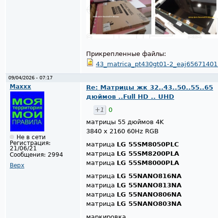
Прикрепленные файлы:
43_matrica_pt430gt01-2_eaj65671401
09/04/2026 - 07:17
Maxxx
Re: Матрицы жк 32..43..50..55..65
дюймов ..Full HD .. UHD
+1
0
матрицы 55 дюймов 4K
3840 x 2160 60Hz RGB
Не в сети
Регистрация:
матрица
LG 55SM8050PLC
21/06/21
матрица
LG 55SM8200PLA
Сообщения:
2994
матрица
LG 55SM8000PLA
Верх
матрица
LG 55NANO816NA
матрица
LG 55NANO813NA
матрица
LG 55NANO806NA
матрица
LG 55NANO803NA
маркировка