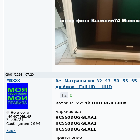
09/04/2026 - 07:20
Maxxx
Re: Матрицы жк 32..43..50..55..65
дюймов ..Full HD .. UHD
+1
0
матрица
55" 4k UHD RGB 60Hz
маркировка
Не в сети
Регистрация:
HC550DQG-SLXA1
21/06/21
HC550DQG-SLXA2
Сообщения:
2994
HC550DQG-SLXL1
Верх
применение