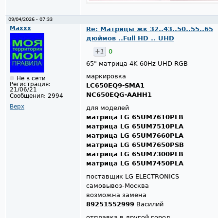
09/04/2026 - 07:33
Maxxx
Re: Матрицы жк 32..43..50..55..65
дюймов ..Full HD .. UHD
+1
0
65" матрица 4K 60Hz UHD RGB
маркировка
Не в сети
Регистрация:
LC650EQ9-SMA1
21/06/21
NC650EQG-AAHH1
Сообщения:
2994
Верх
для моделей
матрица LG 65UM7610PLB
матрица LG 65UM7510PLA
матрица LG 65UM7660PLA
матрица LG 65UM7650PSB
матрица LG 65UM7300PLB
матрица LG 65UM7450PLA
поставщик LG ELECTRONICS
самовывоз-Москва
возможна замена
89251552999
Василий
отправка в другой город