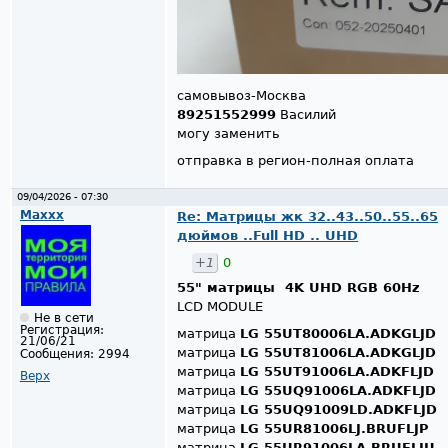
самовывоз-Москва
89251552999
Василий
могу заменить
отправка в регион-полная оплата
09/04/2026 - 07:30
Maxxx
Re: Матрицы жк 32..43..50..55..65
дюймов ..Full HD .. UHD
+1
0
55" матрицы 4K UHD RGB 60Hz
LCD MODULE
Не в сети
Регистрация:
матрица
LG 55UT80006LA.ADKGLJD
21/06/21
матрица
LG 55UT81006LA.ADKGLJD
Сообщения:
2994
матрица
LG 55UT91006LA.ADKFLJD
Верх
матрица
LG 55UQ91006LA.ADKFLJD
матрица
LG 55UQ91009LD.ADKFLJD
матрица
LG 55UR81006LJ.BRUFLJP
матрица
LG 55UR91006LA.BRUFLJU