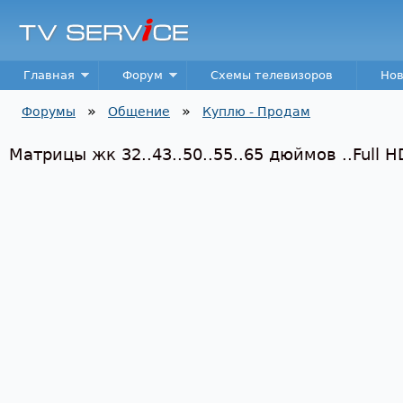
Пер
TV
Service
Main menu
Главная
Форум
Схемы телевизоров
Нов
»
»
Форумы
Общение
Куплю - Продам
Вы здесь
Матрицы жк 32..43..50..55..65 дюймов ..Full H