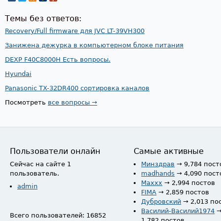
Темы без ответов:
Recovery/Full firmware для JVC LT-39VH300
Занижена дежурка в компьютерном блоке питания
DEXP F40C8000H Есть вопросы.
Hyundai
Panasonic TX-32DR400 сортировка каналов
Посмотреть
все вопросы →
Пользователи онлайн
Самые активные
Сейчас на сайте 1
Минздрав
→ 9,784 пост
пользователь.
madhands
→ 4,090 пост
Maxxx
→ 2,994 постов
admin
FIMA
→ 2,859 постов
Дубровский
→ 2,013 по
Василий-Василий1974
Всего пользователей: 16852
1,782 постов