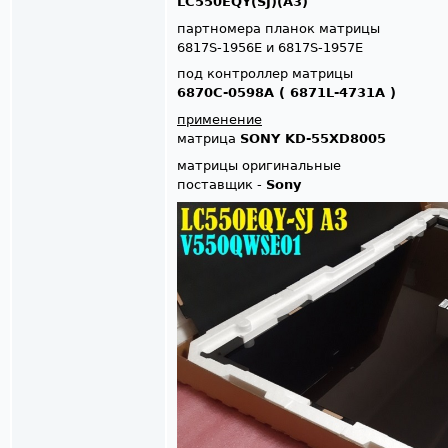
LC550EQY(SJ)(A3)
партномера планок матрицы
6817S-1956E и 6817S-1957E
под контроллер матрицы
6870C-0598A ( 6871L-4731A )
применение
матрица
SONY KD-55XD8005
матрицы оригинальные
поставщик -
Sony