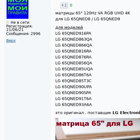
+1
0
матрицы 65" 120Hz VA RGB UHD 4K
для LG 65QNED8 / LG 65QNED9
Не в сети
Регистрация:
для моделей
21/06/21
LG 65QNED916PA
Сообщения:
2996
LG 65QNED863QA
Верх
LG 65QNED866QA
LG 65QNED816RA
LG 65QNED876RA
LG 65QNED856QA
LG 65QNED85UQA
LG 65QNED86T6A
LG 65QNED85T3C
LG 65QNED90UPA
LG 65QNED90SPA
LG 65QNED91T6A
LG 65QNED93A6A
это оригинал . поставщик
LG Electron