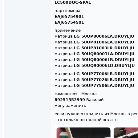
LC500DQC-SPA1
партномера
EAJ65754901
EAJ65754501
применение
матрица
LG 50UP80006LA.DRUYLJU
матрица
LG 50UP81006LA.DRUYLJU
матрица
LG 50UP81003LR.DRUYLJU
матрица
LG 50UQ80001LA.DRUYLJU
матрица
LG 50UQ80006LB.DRUYLJU
матрица
LG 50UQ90006LD.DRUYLJU
матрица
LG 50UP77006LB.DRUYLJU
матрица
LG 50UP77026LB.DRUYLJU
матрица
LG 50UP77506LA.DRUYLJU
самовывоз - Москва
89251552999
Василий
могу заменить
если нужно отправить из Москвы в рег
- то только по полной оплате