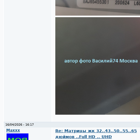
16/04/2026 - 16:17
Maxxx
Re: Матрицы жк 32..43..50..55..65
дюймов ..Full HD .. UHD