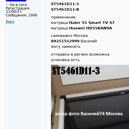
ST5461D11-3
Не в сети
Регистрация:
ST5461D11-B
21/06/21
Сообщения:
2996
применение
Верх
матрица
Haier 55 Smart TV S7
матрица
Huawei HD55KAN9A
самовывоз Москва
89251552999
Василий
могу заменить
отправка в регион возможна
упаковка есть