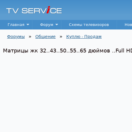
Пер
TV
Service
Main menu
Главная
Форум
Схемы телевизоров
Нов
»
»
Форумы
Общение
Куплю - Продам
Вы здесь
Матрицы жк 32..43..50..55..65 дюймов ..Full H