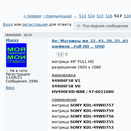
« первая
‹ предыдущая
…
513
514
515
516
517
518
Страницы
Вход
или
регистрация
для ответа
Последнее сообщение
16/04/2026 - 16:14
Maxxx
Re: Матрицы жк 32..43..50..55..65
дюймов ..Full HD .. UHD
+1
0
матрица 49" FULL HD
разрешение 1920 x 1080
Не в сети
Регистрация:
маркировка
21/06/21
S490HF58 V1
Сообщения:
2996
S490HF58 V0
Верх
HV490FHD-N8K
/
47-6021080
применение
матрица
SONY KDL-49WD757
матрица
SONY KDL-49WD759
матрица
SONY KDL-49WD756
матрица
SONY KDL-49WD755
матрица
SONY KDL-49WD753