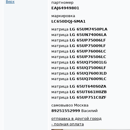
Верх
партномер
EAJ64949801
маркировка
LC650DQJ-SMA1
матрица
LG 65UM7450PLA
матрица
LG 65UN74006LA
матрица
LG 65UP75006LF
матрица
LG 65UP75009LF
матрица
LG 65UP76006LC
матрица
LG 65UP76506LC
матрица
LG 65UQ75001LG
матрица
LG 65UQ75006LF
матрица
LG 65UQ76003LD
матрица
LG 65UQ76009LC
матрица
LG 65UT640S0ZA
матрица
LG 65UT661H0ZB
матрица
LG 65UP751C0ZF
самовывоз Москва
89251552999
Василий
отправка в другой город
- полная оплата