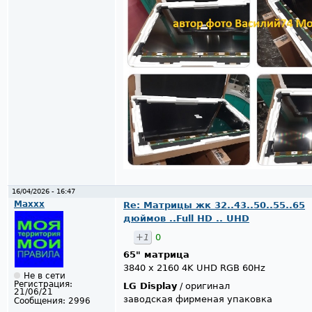
16/04/2026 - 16:47
Maxxx
Re: Матрицы жк 32..43..50..55..65
дюймов ..Full HD .. UHD
+1
0
65" матрица
3840 x 2160 4K UHD RGB 60Hz
Не в сети
Регистрация:
LG Display
/ оригинал
21/06/21
заводская фирменая упаковка
Сообщения:
2996