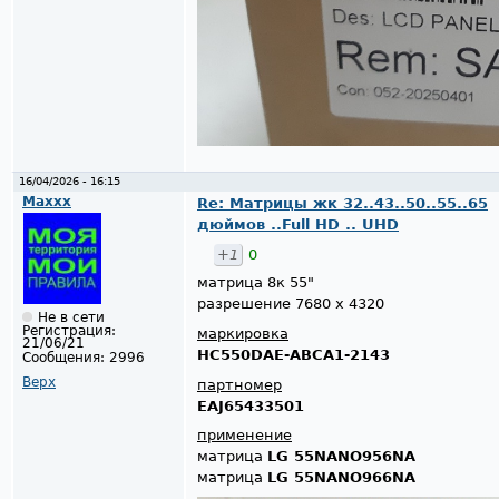
16/04/2026 - 16:15
Maxxx
Re: Матрицы жк 32..43..50..55..65
дюймов ..Full HD .. UHD
+1
0
матрица 8к 55"
разрешение 7680 x 4320
Не в сети
Регистрация:
маркировка
21/06/21
HC550DAE-ABCA1-2143
Сообщения:
2996
Верх
партномер
EAJ65433501
применение
матрица
LG 55NANO956NA
матрица
LG 55NANO966NA