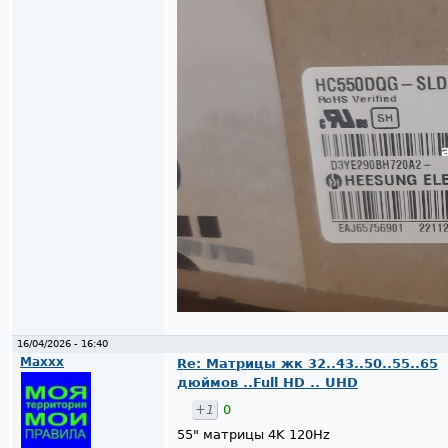
16/04/2026 - 16:40
Maxxx
Re: Матрицы жк 32..43..50..55..65
дюймов ..Full HD .. UHD
+1
0
55" матрицы 4K 120Hz