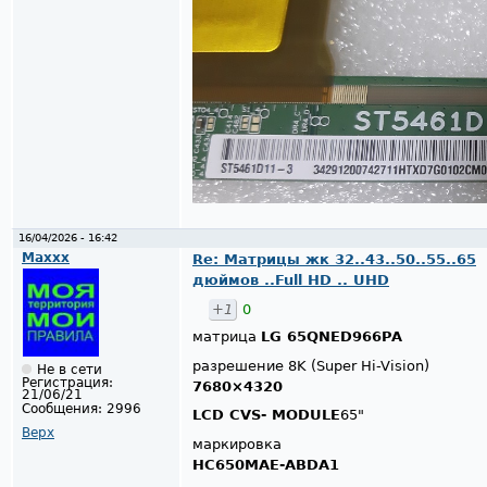
16/04/2026 - 16:42
Maxxx
Re: Матрицы жк 32..43..50..55..65
дюймов ..Full HD .. UHD
+1
0
матрица
LG 65QNED966PA
разрешение 8K (Super Hi-Vision)
Не в сети
Регистрация:
7680×4320
21/06/21
Сообщения:
2996
LCD CVS- MODULE
65"
Верх
маркировка
HC650MAE-ABDA1