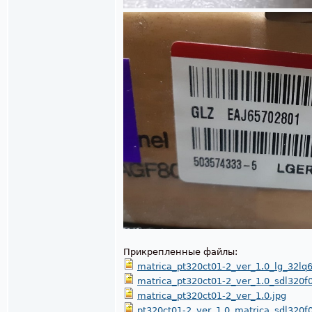
Прикрепленные файлы:
matrica_pt320ct01-2_ver_1.0_lg_32lq6
matrica_pt320ct01-2_ver_1.0_sdl320f0
matrica_pt320ct01-2_ver_1.0.jpg
pt320ct01-2_ver_1.0_matrica_sdl320f0