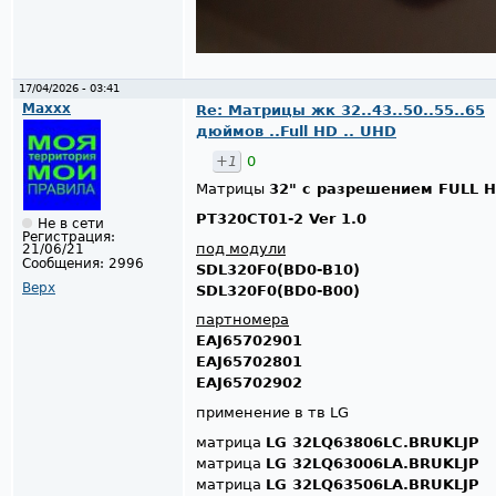
17/04/2026 - 03:41
Maxxx
Re: Матрицы жк 32..43..50..55..65
дюймов ..Full HD .. UHD
+1
0
Матрицы
32" с разрешением FULL 
PT320CT01-2 Ver 1.0
Не в сети
Регистрация:
под модули
21/06/21
Сообщения:
2996
SDL320F0(BD0-B10)
Верх
SDL320F0(BD0-B00)
партномера
EAJ65702901
EAJ65702801
EAJ65702902
применение в тв LG
матрица
LG 32LQ63806LC.BRUKLJP
матрица
LG 32LQ63006LA.BRUKLJP
матрица
LG 32LQ63506LA.BRUKLJP