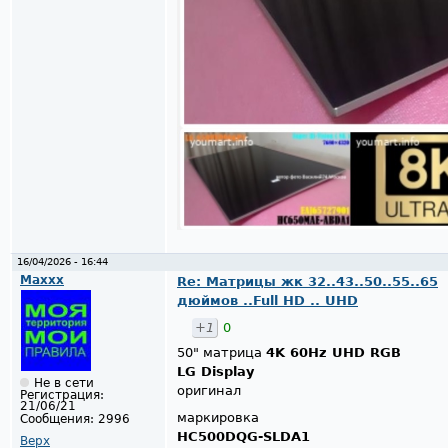
16/04/2026 - 16:44
Maxxx
Re: Матрицы жк 32..43..50..55..65
дюймов ..Full HD .. UHD
+1
0
50" матрица
4K 60Hz UHD RGB
LG Display
Не в сети
оригинал
Регистрация:
21/06/21
маркировка
Сообщения:
2996
HC500DQG-SLDA1
Верх