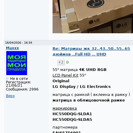
16/04/2026 - 16:34
Maxxx
Re: Матрицы жк 32..43..50..55..65
дюймов ..Full HD .. UHD
+1
0
55" матрица
4K UHD RGB
LCD Panel Kit
55"
Не в сети
Original
Регистрация:
21/06/21
LG Display / LG Eiectronics
Сообщения:
2996
матрица с рамкой ( вклеена в рамку )
Верх
матрица в облицовочной рамке
маркировка
HC550DQG-SLDA1
HC550DQG-SLDA5
партномера
EAJ65756901