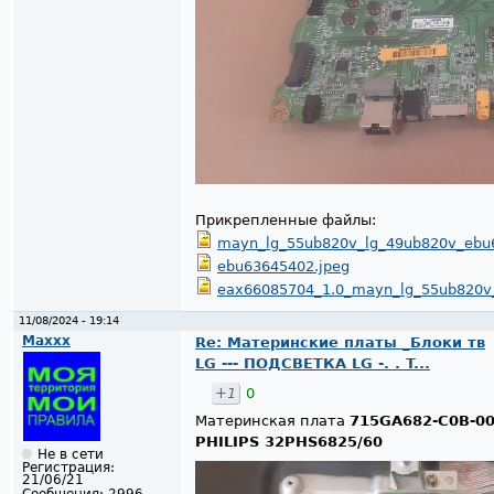
Прикрепленные файлы:
mayn_lg_55ub820v_lg_49ub820v_ebu
ebu63645402.jpeg
eax66085704_1.0_mayn_lg_55ub820v
11/08/2024 - 19:14
Maxxx
Re: Материнские платы _Блоки тв
LG --- ПОДСВЕТКА LG -. . T...
+1
0
Материнская плата
715GA682-C0B-0
PHILIPS 32PHS6825/60
Не в сети
Регистрация:
21/06/21