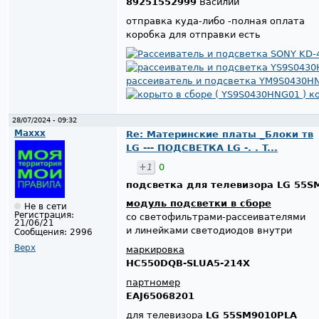
89251552999
Василий
отправка куда-либо -полная оплата
коробка для отправки есть
28/07/2024 - 09:32
Maxxx
Re: Материнские платы _Блоки тв
LG --- ПОДСВЕТКА LG -. . T...
+1
0
подсветка для телевизора LG 55S
модуль подсветки в сборе
Не в сети
Регистрация:
со светофильтрами-рассеивателями
21/06/21
и линейками светодиодов внутри
Сообщения:
2996
Верх
маркировка
HC550DQB-SLUA5-214X
партномер
EAJ65068201
для телевизора
LG 55SM9010PLA