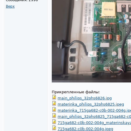
Сообщения:
2996
Верх
Прикрепленные файлы:
main_philips_32phs6826.jpg
materinka_philips_32phs6825.jpeg
materinka_715ga682-c0b-002-004g.jp
main_philips_32phs6825_715ga682-c0
715ga682-c0b-002-004g_materinskaya_
715ga682-c0b-002-004g.jpeg