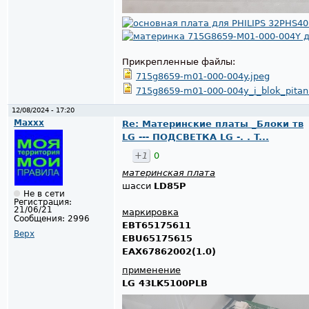
Прикрепленные файлы:
715g8659-m01-000-004y.jpeg
715g8659-m01-000-004y_i_blok_pitan
12/08/2024 - 17:20
Maxxx
Re: Материнские платы _Блоки тв
LG --- ПОДСВЕТКА LG -. . T...
+1
0
материнская плата
шасси
LD85P
Не в сети
Регистрация:
21/06/21
маркировка
Сообщения:
2996
EBT65175611
Верх
EBU65175615
EAX67862002(1.0)
применение
LG 43LK5100PLB