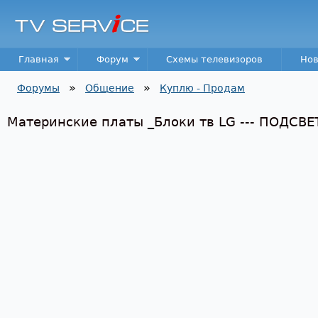
Пер
TV
Service
Main menu
Главная
Форум
Схемы телевизоров
Нов
»
»
Форумы
Общение
Куплю - Продам
Вы здесь
Материнские платы _Блоки тв LG --- ПОДСВЕТК