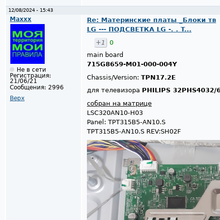
12/08/2024 - 15:43
Maxxx
Re: Материнские платы _Блоки тв
LG --- ПОДСВЕТКА LG -. . T...
+1
0
main board
715G8659-M01-000-004Y
Не в сети
Регистрация:
Chassis/Version:
TPN17.2E
21/06/21
Сообщения:
2996
для телевизора
PHILIPS 32PHS4032/
Верх
собран на матрице
LSC320AN10-H03
Panel: TPT315B5-AN10.S
TPT315B5-AN10.S REV:SH02F