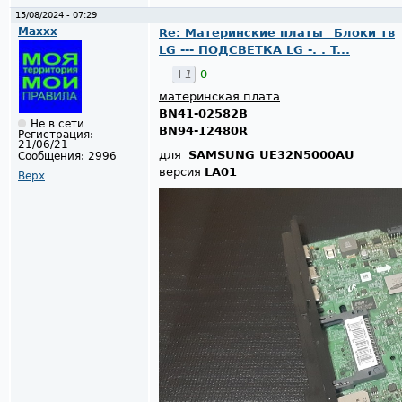
15/08/2024 - 07:29
Maxxx
Re: Материнские платы _Блоки тв
LG --- ПОДСВЕТКА LG -. . T...
+1
0
материнская плата
BN41-02582B
Не в сети
BN94-12480R
Регистрация:
21/06/21
для
SAMSUNG UE32N5000AU
Сообщения:
2996
версия
LA01
Верх