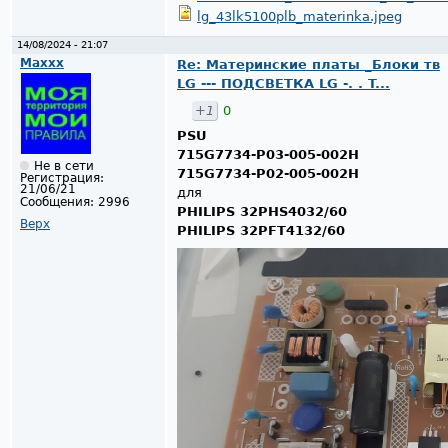
lg_43lk5100plb_materinka.jpeg
14/08/2024 - 21:07
Maxxx
Re: Материнские платы _Блоки тв
LG --- ПОДСВЕТКА LG -. . T...
+1
0
PSU
715G7734-P03-005-002H
Не в сети
715G7734-P02-005-002H
Регистрация:
21/06/21
для
Сообщения:
2996
PHILIPS 32PHS4032/60
Верх
PHILIPS 32PFT4132/60