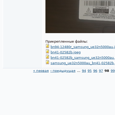
Прикрепленные файлы:
bn94-12480r_samsung_ue32n5000au.
bn41-02582b.jpeg
bn41-02582b_samsung_ue32n5000au.
samsung_ue32n5000au_bn41-02582b.
« первая
‹ предыдущая
…
94
95
96
97
98
99
Страницы