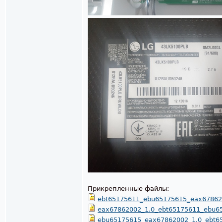
Прикрепленные файлы:
ebt65175611_ebu65175615_eax678620
eax67862002_1.0_ebt65175611_ebu65
ebu65175615_eax67862002_1.0_ebt65