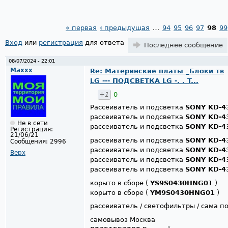
« первая
‹ предыдущая
…
94
95
96
97
98
99
Страницы
Вход
или
регистрация
для ответа
Последнее сообщение
08/07/2024 - 22:01
Maxxx
Re: Материнские платы _Блоки тв
LG --- ПОДСВЕТКА LG -. . T...
+1
0
Рассеиватель и подсветка
SONY KD-4
рассеиватель и подсветка
SONY KD-4
Не в сети
рассеиватель и подсветка
SONY KD-4
Регистрация:
21/06/21
рассеиватель и подсветка
SONY KD-4
Сообщения:
2996
рассеиватель и подсветка
SONY KD-4
Верх
рассеиватель и подсветка
SONY KD-4
рассеиватель и подсветка
SONY KD-4
корыто в сборе (
YS9S0430HNG01
)
корыто в сборе (
YM9S0430HNG01
)
рассеиватель / светофильтры / сама п
самовывоз Москва