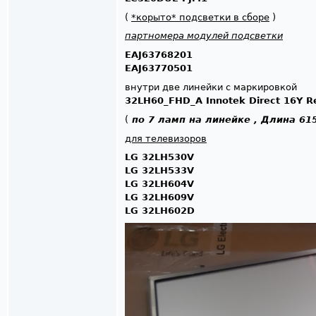
(
*корыто* подсветки в сборе
)
партномера модулей подсветки
EAJ63768201
EAJ63770501
внутри две линейки с маркировкой
32LH60_FHD_A Innotek Direct 16Y R
(
по 7 ламп на линейке , Длина 61
для телевизоров
LG 32LH530V
LG 32LH533V
LG 32LH604V
LG 32LH609V
LG 32LH602D