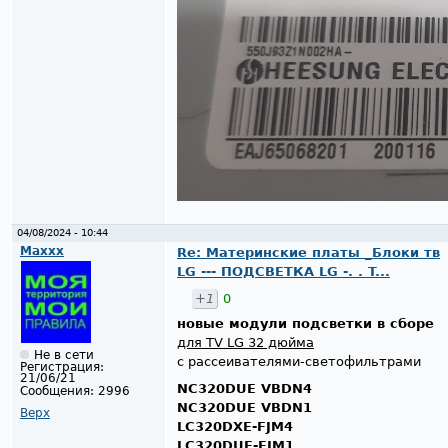
04/08/2024 - 10:44
Maxxx
Re: Материнские платы _Блоки тв
LG --- ПОДСВЕТКА LG -. . T...
+1
0
новые модули подсветки в сборе
для TV LG 32 дюйма
Не в сети
с рассеивателями-светофильтрами
Регистрация:
21/06/21
NC320DUE VBDN4
Сообщения:
2996
NC320DUE VBDN1
Верх
LC320DXE-FJM4
LC320DUE-FJM1