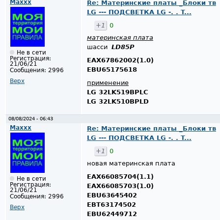
Maxxx
Re: Материнские платы _Блоки тв
LG --- ПОДСВЕТКА LG -. . T...
+1
0
материнская плата
шасси
LD85P
Не в сети
Регистрация:
EAX67862002(1.0)
21/06/21
EBU65175618
Сообщения:
2996
Верх
применение
LG 32LK519BPLC
LG 32LK510BPLD
08/08/2024 - 06:43
Maxxx
Re: Материнские платы _Блоки тв
LG --- ПОДСВЕТКА LG -. . T...
+1
0
новая материнская плата
EAX66085704(1.1)
Не в сети
Регистрация:
EAX66085703(1.0)
21/06/21
EBU63645402
Сообщения:
2996
EBT63174502
Верх
EBU62449712