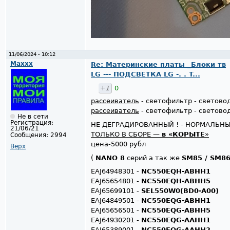
11/06/2024 - 10:12
Maxxx
Re: Материнские платы _Блоки тв
LG --- ПОДСВЕТКА LG -. . T...
+1
0
рассеиватель
- светофильтр - светово
рассеиватель
- светофильтр - светово
Не в сети
Регистрация:
НЕ ДЕГРАДИРОВАННЫЙ ! - НОРМАЛЬН
21/06/21
ТОЛЬКО В СБОРЕ —
в «КОРЫТЕ
»
Сообщения:
2994
цена-5000 рубл
Верх
(
NANO 8
серий а так же
SM85 / SM8
EAJ64948301 -
NC550EQH-ABHH1
EAJ65654801 -
NC550EQH-ABHH5
EAJ65699101 -
SEL550W0(BD0-A00)
EAJ64849501 -
NC550EQG-ABHH1
EAJ65656501 -
NC550EQG-ABHH5
EAJ64930201 -
NC550EQG-AAHH1
EAJ65389001 -
NC550EQG-AAHH2