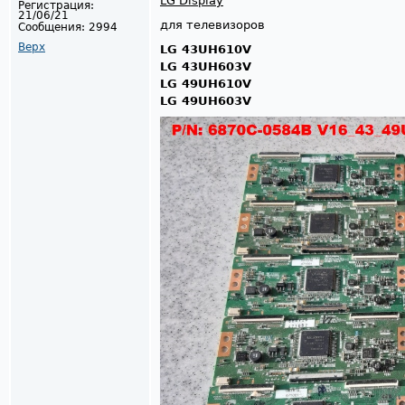
LG Display
Регистрация:
21/06/21
для телевизоров
Сообщения:
2994
Верх
LG 43UH610V
LG 43UH603V
LG 49UH610V
LG 49UH603V