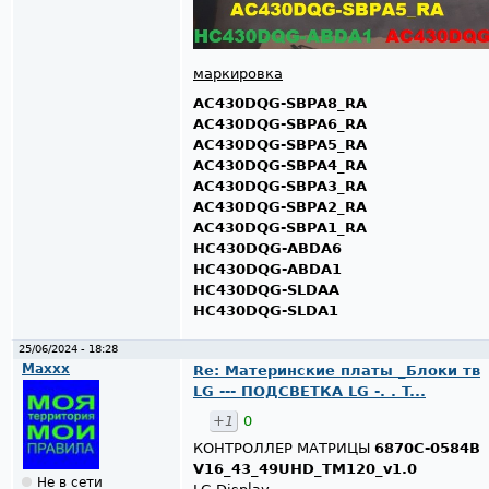
маркировка
AC430DQG-SBPA8_RA
AC430DQG-SBPA6_RA
AC430DQG-SBPA5_RA
AC430DQG-SBPA4_RA
AC430DQG-SBPA3_RA
AC430DQG-SBPA2_RA
AC430DQG-SBPA1_RA
HC430DQG-ABDA6
HC430DQG-ABDA1
HC430DQG-SLDAA
HC430DQG-SLDA1
25/06/2024 - 18:28
Maxxx
Re: Материнские платы _Блоки тв
LG --- ПОДСВЕТКА LG -. . T...
+1
0
КОНТРОЛЛЕР МАТРИЦЫ
6870C-0584B
V16_43_49UHD_TM120_v1.0
Не в сети