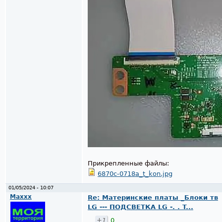
Прикрепленные файлы:
6870c-0718a_t_kon.jpg
01/05/2024 - 10:07
Maxxx
Re: Материнские платы _Блоки тв
LG --- ПОДСВЕТКА LG -. . T...
+1
0