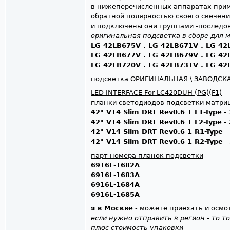
в нижеперечисленных аппаратах прим
обратной полярностью своего свечени
и подключены они группами -последо
оригинальная подсветка в сборе для 
LG 42LB675V . LG 42LB671V . LG 42
LG 42LB677V . LG 42LB679V . LG 42
LG 42LB720V . LG 42LB731V . LG 4
подсветка ОРИГИНАЛЬНАЯ \ ЗАВОДСКА
LED INTERFACE For LC420DUH (PG)(F1)
планки светодиодов подсветки матр
42" V14 Slim DRT Rev0.6 1 L1-Type
- 
42" V14 Slim DRT Rev0.6 1 L2-Type
- 
42" V14 Slim DRT Rev0.6 1 R1-Type
- 
42" V14 Slim DRT Rev0.6 1 R2-Type
- 
парт номера планок подсветки
6916L-1682A
6916L-1683A
6916L-1684A
6916L-1685A
я в Москве
- можете приехать и осмо
если нужно отправить в регион - то т
плюс стоимость упаковки