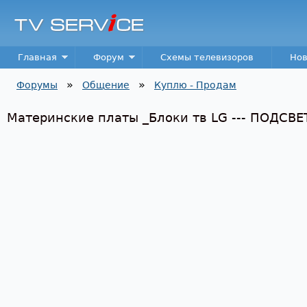
Пер
TV
Service
Main menu
Главная
Форум
Схемы телевизоров
Нов
»
»
Форумы
Общение
Куплю - Продам
Вы здесь
Материнские платы _Блоки тв LG --- ПОДСВЕТК