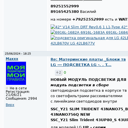
89251552999
89165425380
Василий
на номере
+79251552999
есть и
WAT
25/06/2024 - 18:25
Maxxx
Re: Материнские платы _Блоки тв
LG --- ПОДСВЕТКА LG -. . T...
+1
0
НОВЫЙ МОДУЛЬ ПОДСВЕТКИ ДЛЯ L
модуль подсветки в сборе
Не в сети
светодиодная подсветка в корпусе тв
Регистрация:
21/06/21
со светофильтрами рассеивателями
Сообщения:
2994
с линейками светодиодов внутри
Верх
SSC_Y21 SLIM TRIDENT 43NANO75_
43NANO756Q NEW
SSC_Y21 Slim Trident 43UP80_S 43
для моделей LG
UP - серии