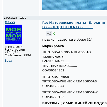
25/06/2024 - 18:31
Maxxx
Re: Материнские платы _Блоки тв
LG --- ПОДСВЕТКА LG -. . T...
+1
0
модуль подсветки в сборе 32"
маркировка
Не в сети
Регистрация:
TPT315B5-HVN05.A REV:S601G
21/06/21
Сообщения:
2994
T320HVN05.6
Верх
LVA315HVN05.....
TBV315V61K8X00.......
COV36534301
TPT315B5-1A058
TPT315B5-WHBN85K REV:SD850AS
COV34128344
TPT315B5-WHBN85K REV:SD850AW
COV34729102
ВНУТРИ - ( САМИ ЛИНЕЙКИ ПОДСВ