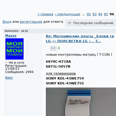
« первая
‹ предыдущая
…
92
93
94
95
96
Страницы
Вход
или
регистрация
для ответа
Последнее сообщение
30/04/2024 - 16:52
Maxxx
Re: Материнские платы _Блоки тв
LG --- ПОДСВЕТКА LG -. . T...
+1
0
новые контроллеры матриц ( T-CON )
6870C-0718A
Не в сети
Регистрация:
6871L-5057B
21/06/21
Сообщения:
2994
для телевизоров
Верх
SONY KDL-43WE754
SONY KDL-43WE755