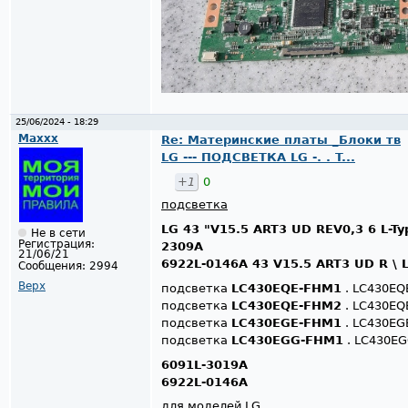
25/06/2024 - 18:29
Maxxx
Re: Материнские платы _Блоки тв
LG --- ПОДСВЕТКА LG -. . T...
+1
0
подсветка
LG 43 "V15.5 ART3 UD REV0,3 6 L-Ty
Не в сети
Регистрация:
2309A
21/06/21
6922L-0146A 43 V15.5 ART3 UD R \ 
Сообщения:
2994
Верх
подсветка
LC430EQE-FHM1
. LC430EQE 
подсветка
LC430EQE-FHM2
. LC430EQE 
подсветка
LC430EGE-FHM1
. LC430EGE 
подсветка
LC430EGG-FHM1
. LC430EGG
6091L-3019A
6922L-0146A
для моделей LG