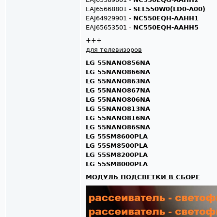
EAJ65668801 -
SEL550W0(LD0-A00)
EAJ64929901 -
NC550EQH-AAHH1
EAJ65653501 -
NC550EQH-AAHH5
+++
для телевизоров
LG 55NANO856NA
LG 55NANO866NA
LG 55NANO863NA
LG 55NANO867NA
LG 55NANO806NA
LG 55NANO813NA
LG 55NANO816NA
LG 55NANO86SNA
LG 55SM8600PLA
LG 55SM8500PLA
LG 55SM8200PLA
LG 55SM8000PLA
МОДУЛЬ ПОДСВЕТКИ В СБОРЕ