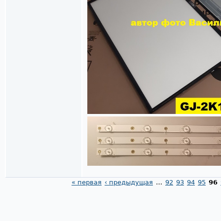
« первая
‹ предыдущая
…
92
93
94
95
96
Страницы