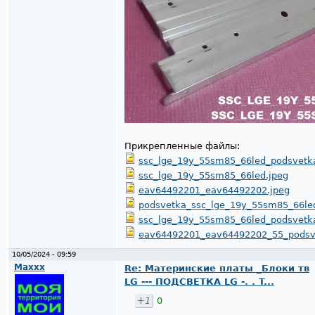
Прикрепленные файлы:
ssc_lge_19y_55sm85_66led_podsvetk
ssc_lge_19y_55sm85_66led.jpeg
eav64492201_eav64492202.jpeg
podsvetka_ssc_lge_19y_55sm85_66led
ssc_lge_19y_55sm85_66led_podsvetk
eav64492201_eav64492202_55_podsv
10/05/2024 - 09:59
Maxxx
Re: Материнские платы _Блоки тв
LG --- ПОДСВЕТКА LG -. . T...
+1
0