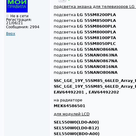
подсветка экрана для телевизоров LG 
подсветка
LG 55SM8200PLA
Не в сети
Регистрация:
подсветка
LG 55SM8500PLA
21/06/21
подсветка
LG 55SM8600PLA
Сообщения:
2994
подсветка
LG 55SM8000PLA
Верх
подсветка
LG 55SM8100PTA
подсветка
LG 55SM8050PLC
подсветка
LG 55NANO866NA
подсветка
LG 55NANO863NA
подсветка
LG 55NANO867NA
подсветка
LG 55NANO816NA
подсветка
LG 55NANO806NA
SSC_LGE_19Y_55SM85_66LED_Array_
SSC_LGE_19Y_55SM85_66LED_Array_
EAV64492201 , EAV64492202
на радиаторе
MEK64586501
для модулей LCD
SEL550W0(LD0-A00)
SEL550W0(LD0-B12)
SEL550W0(BD0-A00)