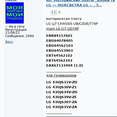
Re: Материнские платы _Блоки тв
LG --- ПОДСВЕТКА LG -. . T...
+1
0
материнксая плата
LG LJ7 CHASSIS UB/C/D/E/T74P
Не в сети
main LG LJ7 UD74P
Регистрация:
21/06/21
EBR84157601
Сообщения:
2994
EBU64078405
Верх
EBU64562103
EBU64553903
EBT64562102
EBT64562103
EAX67133404 (1.0)
___________________
для телевизоров
LG 43UJ631V-ZD
LG 43UJ630V-Z1
LG 43UJ634V-ZD
LG 43UJ639V-ZE
LG 43UJ6307-ZA
LG 43UJ635V-ZA
______________