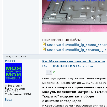
Прикрепленные файлы:
rasseivatel-svetofiltr_lg_55sm8_55nan
rasseivatel-svetofiltr_lg_55nano8_-_-
21/06/2024 - 16:18
Maxxx
Re: Материнские платы _Блоки тв
LG --- ПОДСВЕТКА LG -. . T...
+1
0
светодиодная подсветка телевизоров
модели LG 42LB670V до ... LG 42LB731V
Не в сети
в этих аппаратах применена одна 
Регистрация:
21/06/21
модуль подсветки матрицы LC420
Сообщения:
2994
"корыто" подсветки в сборе
Верх
с лентами светодиодов
и светофильтрами - рассеивателями в