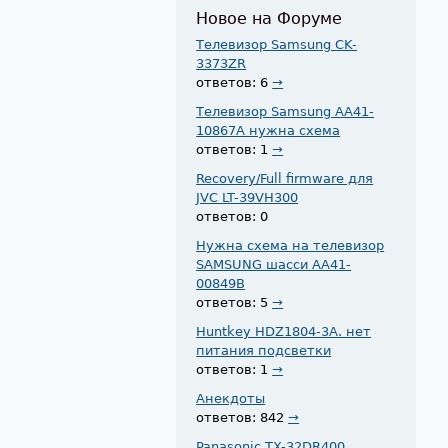
Новое на Форуме
Телевизор Samsung CK-
3373ZR
ответов: 6
→
Телевизор Samsung AA41-
10867A нужна схема
ответов: 1
→
Recovery/Full firmware для
JVC LT-39VH300
ответов: 0
Нужна схема на телевизор
SAMSUNG шасси AA41-
00849B
ответов: 5
→
Huntkey HDZ1804-3A. нет
питания подсветки
ответов: 1
→
Анекдоты
ответов: 842
→
Panasonic TX-32DR400