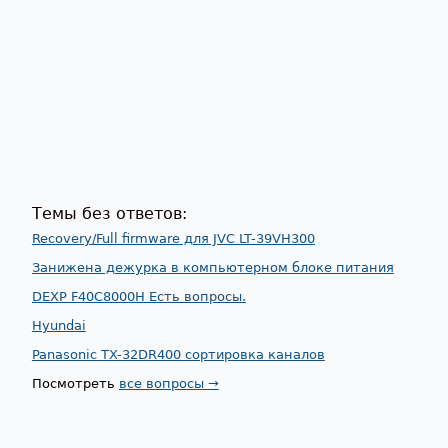
Темы без ответов:
Recovery/Full firmware для JVC LT-39VH300
Занижена дежурка в компьютерном блоке питания
DEXP F40C8000H Есть вопросы.
Hyundai
Panasonic TX-32DR400 сортировка каналов
Посмотреть
все вопросы →