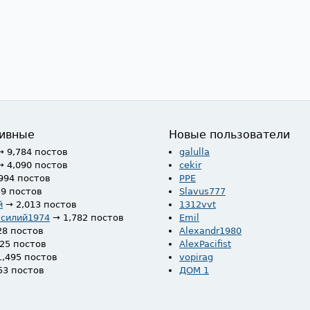
ивные
Новые пользователи
→ 9,784 постов
galulla
→ 4,090 постов
cekir
994 постов
PPE
59 постов
Slavus777
й
→ 2,013 постов
1312vvt
асилий1974
→ 1,782 постов
Emil
28 постов
Alexandr1980
525 постов
AlexPacifist
1,495 постов
vopirag
53 постов
ДОМ 1