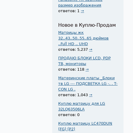
размер изображения
ответов: 1
→
Новое в Куплю-Продам
Матрицы жк
32..43..50..55..65 дюймов
..Full HD .. UHD
ответов: 5,237
→
ПРОДАЮ БЛОКИ LCD, PDP
ТВ, мониторы
ответов: 118
→
Материнские платы _Блоки
тв LG --- ПОДСВЕТКА LG -. . T-
CON LG .
ответов: 1,043
→
Куплю матрицу для LG
32LQ63506LA
ответов: 0
Куплю матрицу LC470DUN
(FG) (P2)