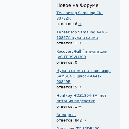
Новое на Форуме
Телевизор Samsung CK-
3373ZR
ответов: 6
→
Телевизор Samsung AA41-
10867A нужна схема
ответов: 1
→
Recovery/Full firmware для
JVC LT-39VH300
ответов: 0
Нужна схема на телевизор
SAMSUNG шасси AA41-
00849B
ответов: 5
→
Huntkey HDZ1804-3A. нет
питания подсветки
ответов: 1
→
Анекдоты
ответов: 842
→
Panasonic TX-32DR400