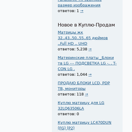
размер изображения
ответов: 1
→
Новое в Куплю-Продам
Матрицы жк
32..43..50..55..65 дюймов
..Full HD .. UHD
ответов: 5,238
→
Материнские платы _Блоки
тв LG --- ПОДСВЕТКА LG -. . T-
CON LG .
ответов: 1,044
→
ПРОДАЮ БЛОКИ LCD, PDP
ТВ, мониторы
ответов: 118
→
Куплю матрицу для LG
32LQ63506LA
ответов: 0
Куплю матрицу LC470DUN
(FG) (P2)