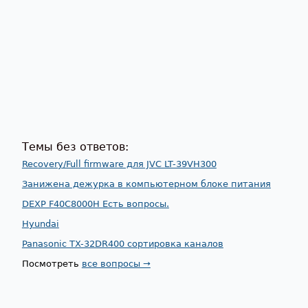
Темы без ответов:
Recovery/Full firmware для JVC LT-39VH300
Занижена дежурка в компьютерном блоке питания
DEXP F40C8000H Есть вопросы.
Hyundai
Panasonic TX-32DR400 сортировка каналов
Посмотреть
все вопросы →