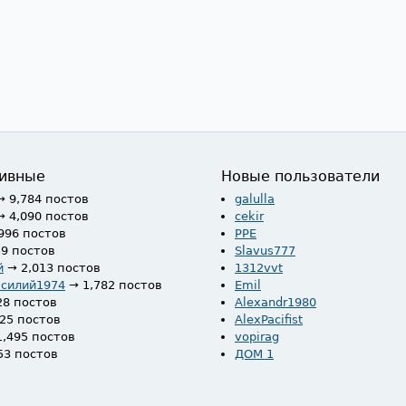
ивные
Новые пользователи
→ 9,784 постов
galulla
→ 4,090 постов
cekir
996 постов
PPE
59 постов
Slavus777
й
→ 2,013 постов
1312vvt
асилий1974
→ 1,782 постов
Emil
28 постов
Alexandr1980
525 постов
AlexPacifist
1,495 постов
vopirag
53 постов
ДОМ 1