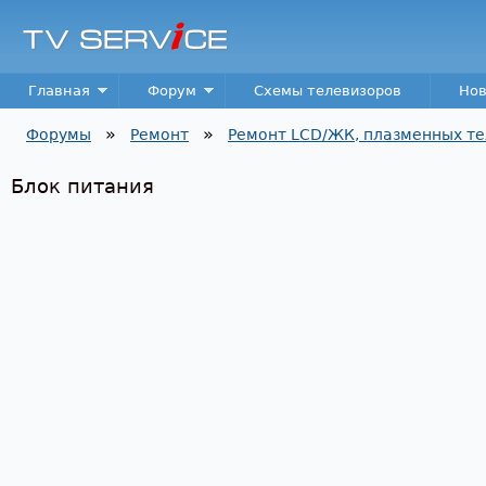
Пер
TV
Service
Main menu
Главная
Форум
Схемы телевизоров
Нов
»
»
Форумы
Ремонт
Ремонт LCD/ЖК, плазменных те
Вы здесь
Блок питания