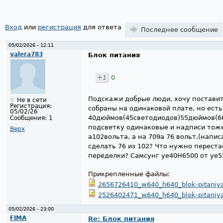
Вход
или
регистрация
для ответа
Последнее сообщение
05/02/2026 - 12:11
valera783
Блок питания
+1
0
Подскажи добрые люди, хочу поставит
Не в сети
Регистрация:
собраны на одинаковой плате, но есть
05/02/26
40дюймов(45светодиодов)55дюймов(66
Сообщения:
1
подсветку одинаковые и надписи тоже
Верх
а102вольта, а на 709а 76 вольт,(напи
сделать 76 из 102? Что нужно перестав
переделки? Самсунг уе40H6500 от уе
Прикрепленные файлы:
2656726410_w640_h640_blok-pitaniya
2526402471_w640_h640_blok-pitaniy
05/02/2026 - 23:00
FIMA
Re: Блок питания