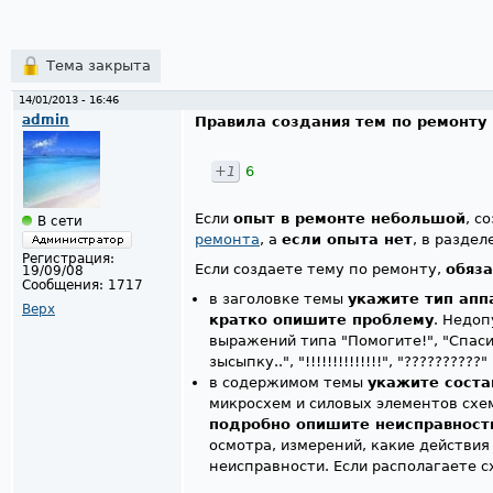
Тема закрыта
14/01/2013 - 16:46
admin
Правила создания тем по ремонту
+1
6
Если
опыт в ремонте небольшой
, с
В сети
ремонта
, а
если опыта нет
, в раздел
Регистрация:
Если создаете тему по ремонту,
обяза
19/09/08
Сообщения:
1717
в заголовке темы
укажите тип апп
Верх
кратко опишите проблему
. Недоп
выражений типа "Помогите!", "Спаси
зысыпку..", "!!!!!!!!!!!!!!", "??????????" 
в содержимом темы
укажите соста
микросхем и силовых элементов схе
подробно опишите неисправност
осмотра, измерений, какие действия
неисправности. Если располагаете с