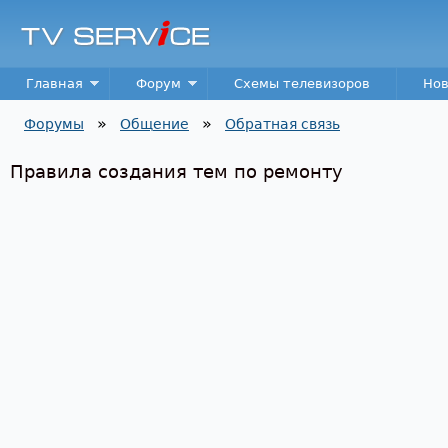
Пер
TV
Service
Main menu
Главная
Форум
Схемы телевизоров
Нов
»
»
Форумы
Общение
Обратная связь
Вы здесь
Правила создания тем по ремонту