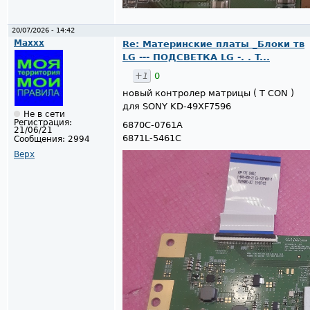
20/07/2026 - 14:42
Maxxx
Re: Материнские платы _Блоки тв
LG --- ПОДСВЕТКА LG -. . T...
+1
0
новый контролер матрицы ( T CON )
для SONY KD-49XF7596
Не в сети
Регистрация:
6870C-0761A
21/06/21
6871L-5461C
Сообщения:
2994
Верх