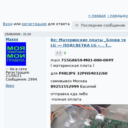
« первая
‹ предыд
Страницы
Вход
или
регистрация
для ответа
Последнее сообщение
25/06/2026 - 21:10
Maxxx
Re: Материнские платы _Блоки тв
LG --- ПОДСВЕТКА LG -. . T...
+1
0
main
715G8659-M01-000-004Y
( материнская плата )
Не в сети
Регистрация:
для
PHILIPS 32PHS4032/60
21/06/21
Сообщения:
2994
самовывоз Москва
Верх
89251552999
Василий
отправка кда либо
-полная оплата