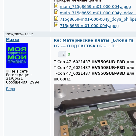
Прикрепленные файлы:
main_715g8659-m01-000-004y.jpeg
main_715g8659-m01-000-004y_ddya_p
715g8659-m01-000-004y_ddya_philip
715g8659-m01-000-004y.jpeg
13/07/2026 - 13:17
Maxxx
Re: Материнские платы _Блоки тв
LG --- ПОДСВЕТКА LG -. . T...
+1
0
T-Con 47_6021437
HV550SUB-F8D
для 
T-Con 47_6021437
HV550SUB-F8D
для 
Не в сети
T-Con 47_6021437
HV550SUB-V8D
для 
Регистрация:
21/06/21
8K 60HZ
Сообщения:
2994
Верх