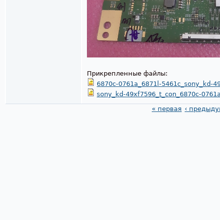
Прикрепленные файлы:
6870c-0761a_6871l-5461c_sony_kd-49
sony_kd-49xf7596_t_con_6870c-0761a
« первая
‹ предыд
Страницы