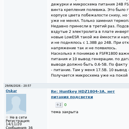
дежурки и микросхема питания 24В FS
винта крепления полевика. Это было г
корпусе цвета побежалости снизу, но 
уже не менял. Только заменил термоп
Недавно принесли в третий раз. Подсв
вздутые 2 электролита в плате инвер
новые LowESR такой же ёмкости и на
и не поднялось с 1.38В до 24В. При о
напряжение так и не появилось.
Насколько я понимаю в FSFR1800 важн
питания и 10 вывод генерации. по да
выводе должно быть 0.6-5В. По факту у
- питание. Там у меня 17.5В. 10 вывод
Получается микросхема уже на покой 
29/06/2026 - 20:57
Oskar
Re: Huntkey HDZ1804-3A. нет
питания подсветки
+1
0
тема закрыта
Не в сети
Регистрация:
14/11/20
Сообщения:
36