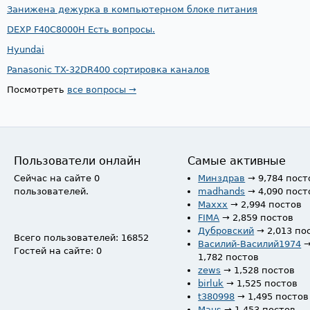
Занижена дежурка в компьютерном блоке питания
DEXP F40C8000H Есть вопросы.
Hyundai
Panasonic TX-32DR400 сортировка каналов
Посмотреть
все вопросы →
Пользователи онлайн
Самые активные
Сейчас на сайте 0
Минздрав
→ 9,784 пост
пользователей.
madhands
→ 4,090 пост
Maxxx
→ 2,994 постов
FIMA
→ 2,859 постов
Дубровский
→ 2,013 по
Всего пользователей: 16852
Василий-Василий1974
Гостей на сайте: 0
1,782 постов
zews
→ 1,528 постов
birluk
→ 1,525 постов
t380998
→ 1,495 постов
Maus
→ 1,453 постов