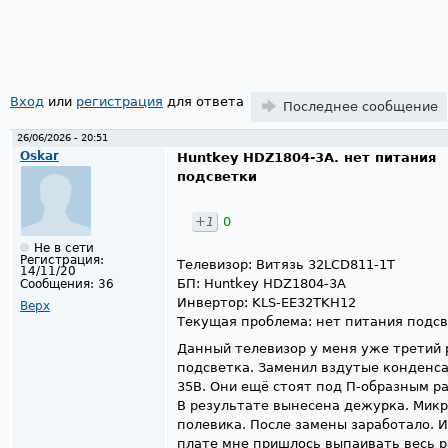
Вход
или
регистрация
для ответа
Последнее сообщение
26/06/2026 - 20:51
Oskar
Huntkey HDZ1804-3A. нет питания
подсветки
+1
0
Не в сети
Регистрация:
Телевизор: Витязь 32LCD811-1T
14/11/20
БП: Huntkey HDZ1804-3A
Сообщения:
36
Инвертор: KLS-EE32TKH12
Верх
Текущая проблема: нет питания подсв
Данный телевизор у меня уже третий р
подсветка. Заменил вздутые конденс
35В. Они ещё стоят под П-образным р
В результате вынесена дежурка. Микр
полевика. После замены заработало. 
плате мне пришлось выпаивать весь р