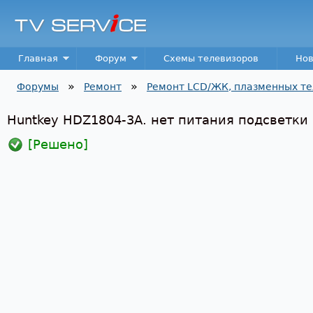
Пер
TV
Service
Main menu
Главная
Форум
Схемы телевизоров
Нов
»
»
Форумы
Ремонт
Ремонт LCD/ЖК, плазменных те
Вы здесь
Huntkey HDZ1804-3A. нет питания подсветки
[Решено]