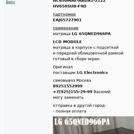
HC650MAE-ABDA1-2122
Верх
HV650SUB-F9D
партномер
EAJ65727901
применение
матрица
LG 65QNED966PA
LCD MODULE
матрица в корпусе с подсеткой
и передней облицовочной рамкой
готовый в сборе экран
Оригинал
поставщик
LG Electronics
самовывоз Москва
89251552999
+7(925)155-29-99
Василий
могу заменить
отправка в другой город-
- полная оплата