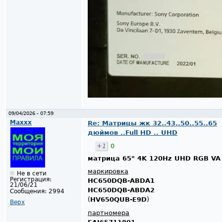
09/04/2026 - 07:59
Maxxx
Re: Матрицы жк 32..43..50..55..65
дюймов ..Full HD .. UHD
+1
0
матрица 65" 4K 120Hz UHD RGB VA
маркировка
Не в сети
Регистрация:
HC650DQB-ABDA1
21/06/21
HC650DQB-ABDA2
Сообщения:
2994
(
HV650QUB-E9D
)
Верх
партномера