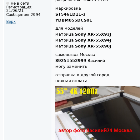
Не в сети
Регистрация:
маркировка
21/06/21
ST5461D11-3
Сообщения:
2994
YDBM055DCS01
Верх
для моделей
матрица
Sony XR-55X93J
матрица
Sony XR-55X94J
матрица
Sony XR-55X90J
самовывоз Москва
89251552999
Василий
могу заменить
отправка в другой город-
полная оплата