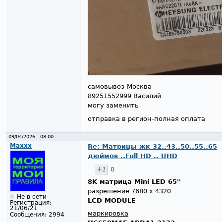
самовывоз-Москва
89251552999 Василий
могу заменить
отправка в регион-полная оплата
09/04/2026 - 08:00
Maxxx
Re: Матрицы жк 32..43..50..55..65
дюймов ..Full HD .. UHD
+1
0
8K матрица Mini LED 65''
разрешение 7680 х 4320
Не в сети
LCD MODULE
Регистрация:
21/06/21
маркировка
Сообщения:
2994