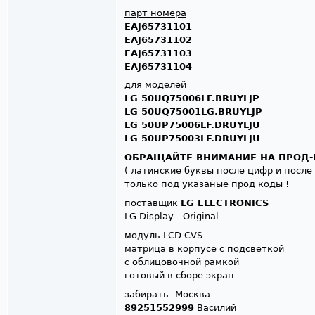
парт номера
EAJ65731101
EAJ65731102
EAJ65731103
EAJ65731104
для моделей
LG 50UQ75006LF.BRUYLJP
LG 50UQ75001LG.BRUYLJP
LG 50UP75006LF.DRUYLJU
LG 50UP75003LF.DRUYLJU
ОБРАЩАЙТЕ ВНИМАНИЕ НА ПРОД-
( латинские буквы после цифр и после 
только под указаные прод коды !
поставщик
LG ELECTRONICS
LG Display - Original
модуль LCD CVS
матрица в корпусе с подсветкой
с облицовочной рамкой
готовый в сборе экран
забирать- Москва
89251552999
Василий