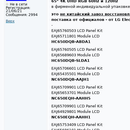
65" 4K UHD RGB 60Hz и 120Hz
Не в сети
в фирменой индивидуальной упаковке
Регистрация:
21/06/21
это
не китайский завоз восстанов
Сообщения:
2994
поставка от официалов - от LG Elec
Верх
-
EAJ65760503 LCD Panel Kit
EAJ65711801 Module LCD
HC650DQB-ABDA1
EAJ65760505 LCD Panel Kit
EAJ65689603 Module LCD
HC650DQB-SLDA1
EAJ65706601 LCD Panel Kit
EAJ65435501 Module LCD
NC650DQB-AAJH1
EAJ65709901 LCD Panel Kit
EAJ65653701 Module LCD
NC650EQH-AAHH5
EAJ65709901 LCD Panel Kit
EAJ64929801 Module LCD
NC650EQH-AAHH1
EAJ65753409 LCD Panel Kit