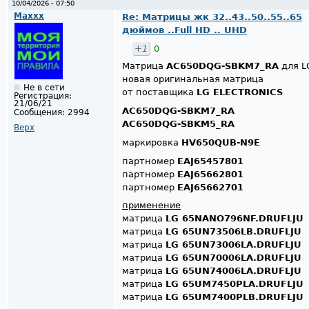
10/04/2026 - 07:50
Maxxx
Re: Матрицы жк 32..43..50..55..65
дюймов ..Full HD .. UHD
+1
0
Матрица
AC650DQG-SBKM7_RA
для L
новая оригинальная матрица
Не в сети
от поставщика
LG ELECTRONICS
Регистрация:
21/06/21
AC650DQG-SBKM7_RA
Сообщения:
2994
AC650DQG-SBKM5_RA
Верх
маркировка
HV650QUB-N9E
партномер
EAJ65457801
партномер
EAJ65662801
партномер
EAJ65662701
применение
матрица
LG 65NANO796NF.DRUFLJU
матрица
LG 65UN73506LB.DRUFLJU
матрица
LG 65UN73006LA.DRUFLJU
матрица
LG 65UN70006LA.DRUFLJU
матрица
LG 65UN74006LA.DRUFLJU
матрица
LG 65UM7450PLA.DRUFLJU
матрица
LG 65UM7400PLB.DRUFLJU