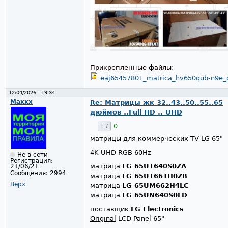
Прикрепленные файлы:
eaj65457801_matrica_hv650qub-n9e_d
12/04/2026 - 19:34
Maxxx
Re: Матрицы жк 32..43..50..55..65
дюймов ..Full HD .. UHD
+1
0
матрицы для коммерческих TV LG 65"
4K UHD RGB 60Hz
Не в сети
Регистрация:
матрица
LG 65UT640S0ZA
21/06/21
Сообщения:
2994
матрица
LG 65UT661H0ZB
Верх
матрица
LG 65UM662H4LC
матрица
LG 65UN640S0LD
поставщик
LG Electronics
Original
LCD Panel 65"