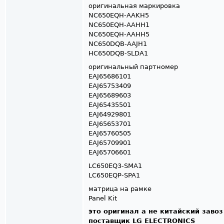
оригинальная маркировка
NC650EQH-AAKH5
NC650EQH-AAHH1
NC650EQH-AAHH5
NC650DQB-AAJH1
HC650DQB-SLDA1
оригинальный партномер
EAJ65686101
EAJ65753409
EAJ65689603
EAJ65435501
EAJ64929801
EAJ65653701
EAJ65760505
EAJ65709901
EAJ65706601
LC650EQ3-SMA1
LC650EQP-SPA1
матрица на рамке
Panel Kit
это оригинал а не китайский завоз
поставщик LG ELECTRONICS