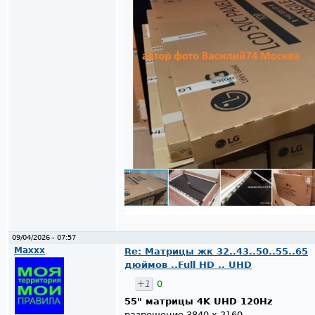
09/04/2026 - 07:57
Maxxx
Re: Матрицы жк 32..43..50..55..65
дюймов ..Full HD .. UHD
+1
0
55" матрицы 4K UHD 120Hz
разрешение 3840 x 2160