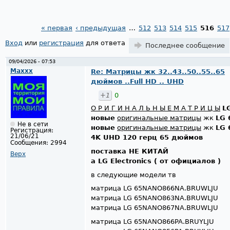
« первая
‹ предыдущая
…
512
513
514
515
516
517
Страницы
Вход
или
регистрация
для ответа
Последнее сообщение
09/04/2026 - 07:53
Maxxx
Re: Матрицы жк 32..43..50..55..65
дюймов ..Full HD .. UHD
+1
0
О Р И Г И Н А Л Ь Н Ы Е М А Т Р И Ц Ы
L
новые
оригинальные матрицы
жк
LG 
Не в сети
новые
оригинальные матрицы
жк
LG 
Регистрация:
21/06/21
4K UHD 120 герц 65 дюймов
Сообщения:
2994
поставка НЕ КИТАЙ
Верх
а LG Electronics ( от официалов )
в следующие модели тв
матрица LG 65NANO866NA.BRUWLJU
матрица LG 65NANO863NA.BRUWLJU
матрица LG 65NANO867NA.BRUWLJU
матрица LG 65NANO866PA.BRUYLJU