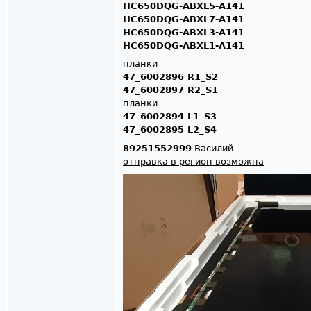
HC650DQG-ABXL5-A141
HC650DQG-ABXL7-A141
HC650DQG-ABXL3-A141
HC650DQG-ABXL1-A141
планки
47_6002896 R1_S2
47_6002897 R2_S1
планки
47_6002894 L1_S3
47_6002895 L2_S4
89251552999
Василий
отправка в регион возможна