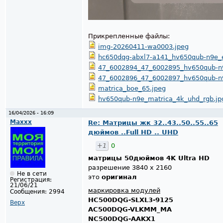
Прикрепленные файлы:
img-20260411-wa0003.jpeg
hc650dqg-abxl7-a141_hv650qub-n9e_
47_6002894_47_6002895_hv650qub-n
47_6002896_47_6002897_hv650qub-n
matrica_boe_65.jpeg
hv650qub-n9e_matrica_4k_uhd_rgb.jp
16/04/2026 - 16:09
Maxxx
Re: Матрицы жк 32..43..50..55..65
дюймов ..Full HD .. UHD
+1
0
матрицы 50дюймов 4K Ultra HD
разрешение 3840 х 2160
Не в сети
это
оригинал
Регистрация:
21/06/21
маркировка модулей
Сообщения:
2994
HC500DQG-SLXL3-9125
Верх
AC500DQG-VLKMM_MA
NC500DQG-AAKX1