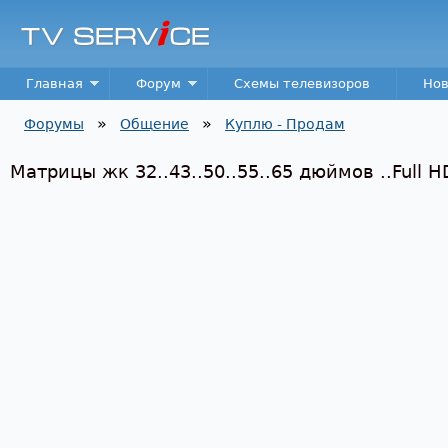
Пер
TV
Service
Main menu
Главная
Форум
Схемы телевизоров
Нов
»
»
Форумы
Общение
Куплю - Продам
Вы здесь
Матрицы жк 32..43..50..55..65 дюймов ..Full H