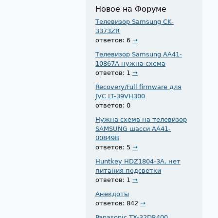
Новое на Форуме
Телевизор Samsung CK-
3373ZR
ответов: 6
→
Телевизор Samsung AA41-
10867A нужна схема
ответов: 1
→
Recovery/Full firmware для
JVC LT-39VH300
ответов: 0
Нужна схема на телевизор
SAMSUNG шасси AA41-
00849B
ответов: 5
→
Huntkey HDZ1804-3A. нет
питания подсветки
ответов: 1
→
Анекдоты
ответов: 842
→
Panasonic TX-32DR400