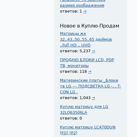
размер изображения
ответов: 1
→
Новое в Куплю-Продам
Матрицы жк
32..43..50..55..65 дюймов
..Full HD .. UHD
ответов: 5,237
→
ПРОДАЮ БЛОКИ LCD, PDP
ТВ, мониторы
ответов: 118
→
Материнские платы _Блоки
тв LG --- ПОДСВЕТКА LG -. . T-
CON LG .
ответов: 1,043
→
Куплю матрицу для LG
32LQ63506LA
ответов: 0
Куплю матрицу LC470DUN
(FG) (P2)