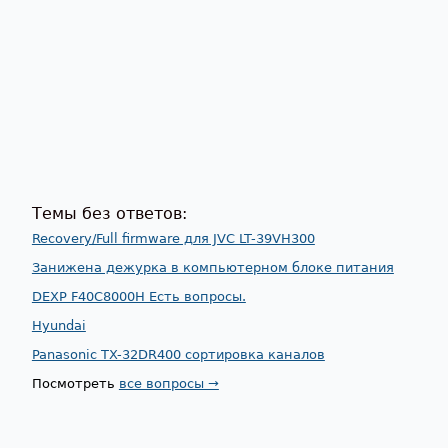
Темы без ответов:
Recovery/Full firmware для JVC LT-39VH300
Занижена дежурка в компьютерном блоке питания
DEXP F40C8000H Есть вопросы.
Hyundai
Panasonic TX-32DR400 сортировка каналов
Посмотреть
все вопросы →