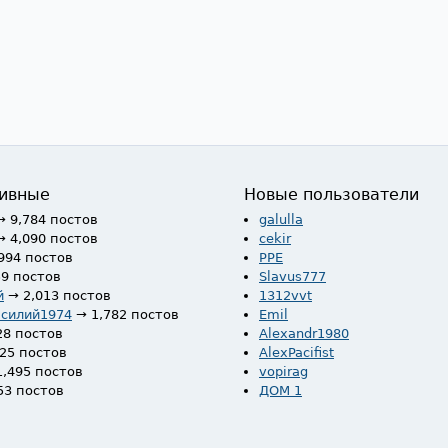
ивные
Новые пользователи
→ 9,784 постов
galulla
→ 4,090 постов
cekir
994 постов
PPE
59 постов
Slavus777
й
→ 2,013 постов
1312vvt
асилий1974
→ 1,782 постов
Emil
28 постов
Alexandr1980
525 постов
AlexPacifist
1,495 постов
vopirag
53 постов
ДОМ 1