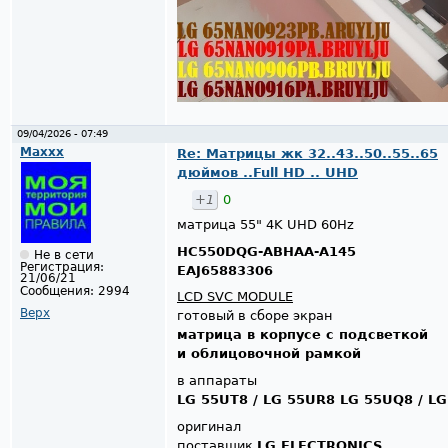
09/04/2026 - 07:49
Maxxx
Re: Матрицы жк 32..43..50..55..65
дюймов ..Full HD .. UHD
+1
0
матрица 55" 4K UHD 60Hz
HC550DQG-ABHAA-A145
Не в сети
Регистрация:
EAJ65883306
21/06/21
Сообщения:
2994
LCD SVC MODULE
Верх
готовый в сборе экран
матрица в корпусе с подсветкой
и облицовочной рамкой
в аппараты
LG 55UT8 / LG 55UR8 LG 55UQ8 / L
оригинал
поставщик
LG ELECTRONICS