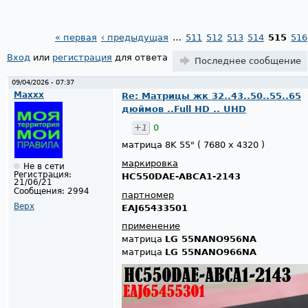
« первая
‹ предыдущая
…
511
512
513
514
515
516
Страницы
Вход
или
регистрация
для ответа
Последнее сообщение
09/04/2026 - 07:37
Maxxx
Re: Матрицы жк 32..43..50..55..65
дюймов ..Full HD .. UHD
+1
0
матрица 8K 55" ( 7680 x 4320 )
маркировка
Не в сети
Регистрация:
HC550DAE-ABCA1-2143
21/06/21
Сообщения:
2994
партномер
Верх
EAJ65433501
применение
матрица
LG 55NANO956NA
матрица
LG 55NANO966NA