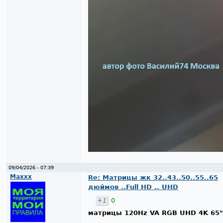
09/04/2026 - 07:39
Maxxx
Re: Матрицы жк 32..43..50..55..65
дюймов ..Full HD .. UHD
+1
0
матрицы 120Hz VA RGB UHD 4K 65