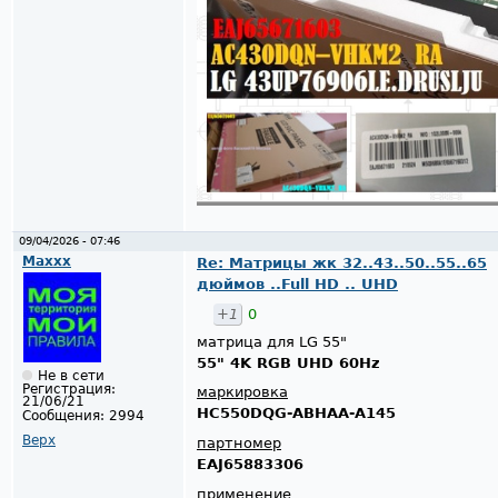
09/04/2026 - 07:46
Maxxx
Re: Матрицы жк 32..43..50..55..65
дюймов ..Full HD .. UHD
+1
0
матрица для LG 55"
55" 4K RGB UHD 60Hz
Не в сети
Регистрация:
маркировка
21/06/21
HC550DQG-ABHAA-A145
Сообщения:
2994
Верх
партномер
EAJ65883306
применение