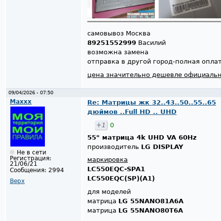
самовывоз Москва
89251552999
Василий
возможна замена
отправка в другой город-полная опла
цена значительно дешевле официаль
09/04/2026 - 07:50
Maxxx
Re: Матрицы жк 32..43..50..55..65
дюймов ..Full HD .. UHD
+1
0
55" матрица 4k UHD VA 60Hz
производитель
LG DISPLAY
Не в сети
Регистрация:
маркировка
21/06/21
LC550EQC-SPA1
Сообщения:
2994
LC550EQC(SP)(A1)
Верх
для моделей
матрица
LG 55NANO81A6A
матрица
LG 55NANO80T6A