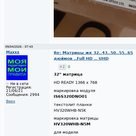
09/04/2026 - 07:43
Maxxx
Re: Матрицы жк 32..43..50..55..65
дюймов ..Full HD .. UHD
+1
0
32" матрица
HD READY 1366 х 768
Не в сети
Регистрация:
маркировка модуля
21/06/21
Сообщения:
2994
IS6S320DNO01
Верх
текстолит планки
HV320WHB-N5K
маркировка матрицы
HV320WHB-N5M
для модели