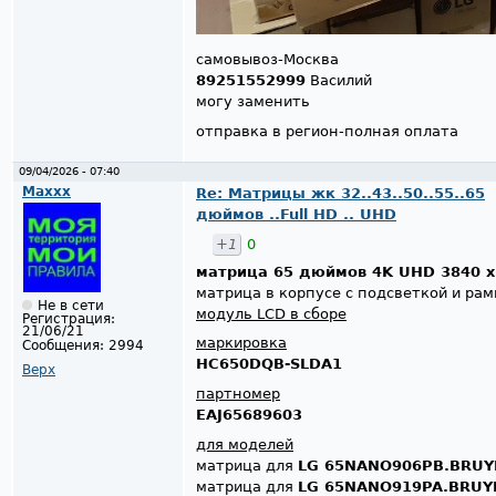
самовывоз-Москва
89251552999
Василий
могу заменить
отправка в регион-полная оплата
09/04/2026 - 07:40
Maxxx
Re: Матрицы жк 32..43..50..55..65
дюймов ..Full HD .. UHD
+1
0
матрица 65 дюймов 4K UHD 3840 x
матрица в корпусе с подсветкой и рам
Не в сети
модуль LCD в сборе
Регистрация:
21/06/21
маркировка
Сообщения:
2994
HC650DQB-SLDA1
Верх
партномер
EAJ65689603
для моделей
матрица для
LG 65NANO906PB.BRUY
матрица для
LG 65NANO919PA.BRUY