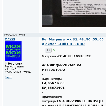
09/04/2026 - 07:45
Maxxx
Re: Матрицы жк 32..43..50..55..65
дюймов ..Full HD .. UHD
+1
0
Матрица 43" 4k UHD 60Hz RGB
-
Не в сети
AC430DQN–VHKM2_RA
Регистрация:
21/06/21
PT430GT01-2
Сообщения:
2994
-
Верх
партномера
EAJ65671603
EAJ65671401
-
применение
матрица
LG 43UP73906LE.DRUSLJU
матрица
LG 43UN73906LE.DRUSLJU