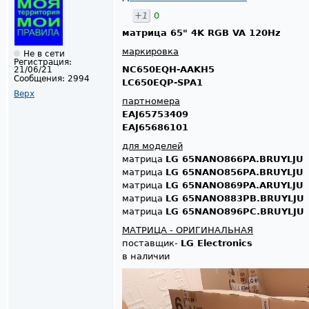
+1
0
матрица 65" 4K RGB VA 120Hz
маркировка
Не в сети
Регистрация:
NC650EQH-AAKH5
21/06/21
Сообщения:
2994
LC650EQP-SPA1
Верх
партномера
EAJ65753409
EAJ65686101
для моделей
матрица
LG 65NANO866PA.BRUYLJU
матрица
LG 65NANO856PA.BRUYLJU
матрица
LG 65NANO869PA.ARUYLJU
матрица
LG 65NANO883PB.BRUYLJU
матрица
LG 65NANO896PC.BRUYLJU
МАТРИЦА - ОРИГИНАЛЬНАЯ
поставщик-
LG Electronics
в наличии