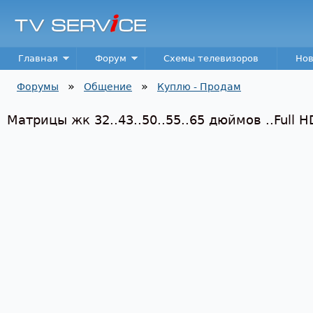
Пер
TV
Service
Main menu
Главная
Форум
Схемы телевизоров
Нов
»
»
Форумы
Общение
Куплю - Продам
Вы здесь
Матрицы жк 32..43..50..55..65 дюймов ..Full H