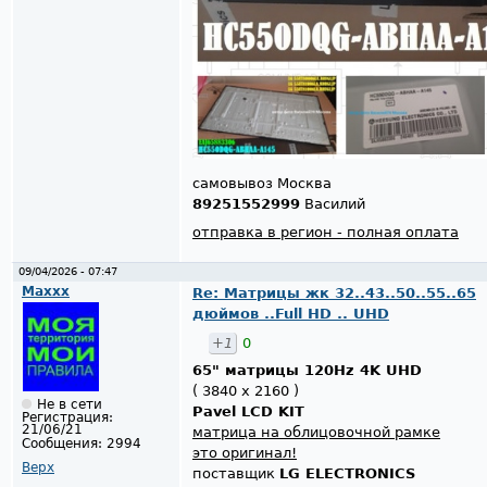
самовывоз Москва
89251552999
Василий
отправка в регион - полная оплата
09/04/2026 - 07:47
Maxxx
Re: Матрицы жк 32..43..50..55..65
дюймов ..Full HD .. UHD
+1
0
65" матрицы 120Hz 4K UHD
( 3840 x 2160 )
Не в сети
Pavel LCD KIT
Регистрация:
21/06/21
матрица на облицовочной рамке
Сообщения:
2994
это оригинал!
Верх
поставщик
LG ELECTRONICS