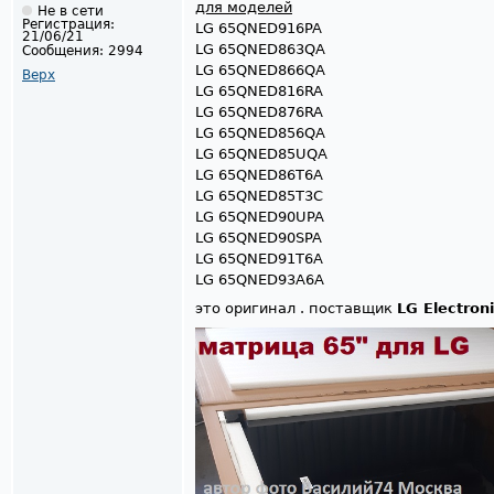
для моделей
Не в сети
Регистрация:
LG 65QNED916PA
21/06/21
LG 65QNED863QA
Сообщения:
2994
LG 65QNED866QA
Верх
LG 65QNED816RA
LG 65QNED876RA
LG 65QNED856QA
LG 65QNED85UQA
LG 65QNED86T6A
LG 65QNED85T3C
LG 65QNED90UPA
LG 65QNED90SPA
LG 65QNED91T6A
LG 65QNED93A6A
это оригинал . поставщик
LG Electron